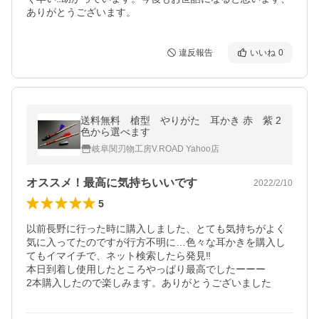
ありがとうございます。
違反報告
いいね
0
送料無料 槍型 やりがた 耳かき 赤 紫 2
色から選べます
岐阜関刃物工房V.ROAD Yahoo店
オススメ！最高に気持ちいいです
2022/2/10
5
以前長野に行った時に購入しました、とても気持ちがよく
気に入ってたのですが行方不明に…色々な耳かきを購入し
てもイマイチで、ネット検索したら発見‼︎

本日到着し使用したところやっぱり最高でしたーーー

2本購入したので楽しみます。ありがとうございました