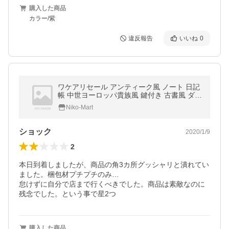
購入した商品
カラー/紫
違反報告
いいね
0
ワケアリセール アンティーク風 ノート 日記
帳 中世ヨーロッパ貴族風 鍵付き 古書風 ダイ
アリー プレゼント 洋書風 インテリア 文房具
Niko-Mart
ショック
2020/1/9
2
本日到着しましたが、商品の角3カ所グッシャリと潰れてい
ました。梱包材プチプチのみ…

怠けずに自分で店まで行くべきでした。商品は素敵なのに
残念でした。という事で星2つ
購入した商品