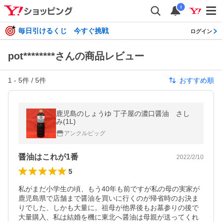
i
毎日引けるくじ 今すぐ挑戦
ログイン
pot********さんの商品レビュー
1
-
5
件 /
5
件
おすすめ順
鹿児島のしょうゆ 丁子屋の濃口醤油 さし
み(1L)
アンクルビッグ
醤油はこれが1番
2022/2/10
5
私がまだ小学生の頃、もう40年も前ですが私の母の実家が
鹿児島県で店舗まで醤油を買いに行くのが帰省時のお決ま
りでした、しかも大量に。祖母が他界後もお墓参りの後で
大量購入、私は結婚を機に東北へ醤油は母親が送ってくれ