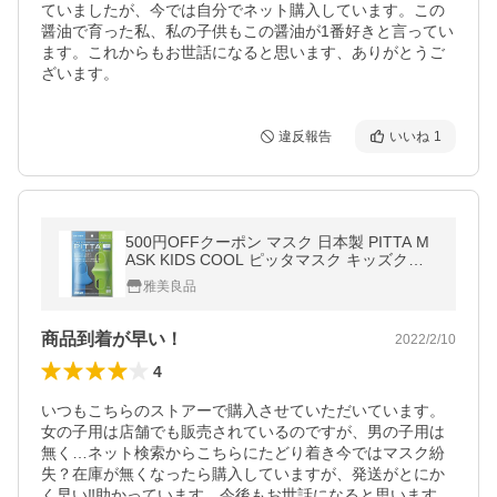
ていましたが、今では自分でネット購入しています。この
醤油で育った私、私の子供もこの醤油が1番好きと言ってい
ます。これからもお世話になると思います、ありがとうご
ざいます。
違反報告
いいね
1
500円OFFクーポン マスク 日本製 PITTA M
ASK KIDS COOL ピッタマスク キッズクー
ル ブルー・グレー・イエローグリーン各色1
雅美良品
枚計3色入 マスク
商品到着が早い！
2022/2/10
4
いつもこちらのストアーで購入させていただいています。
女の子用は店舗でも販売されているのですが、男の子用は
無く…ネット検索からこちらにたどり着き今ではマスク紛
失？在庫が無くなったら購入していますが、発送がとにか
く早い‼︎助かっています。今後もお世話になると思います、