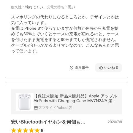
耐久性
：
壊れにくい
、
充電の持ち
：
悪い
スマホリングの代わりになるところとか、デザインとかは
気に入っています。

充電はiPhone 8で使っていますが何故か何%から充電を始
めても60%までいくとケースの充電が切れるのと、ケース
を付けたまま充電をすると90%までしか充電されません。

ケーブルがひっかかるよりマシなので、こんなもんだと思
って使います。
違反報告
いいね
0
【保証未開始 新品未開封品】Apple アップル
AirPods with Charging Case MV7N2J/A 第2
世代 本体 純正 有線充電ケース エアポッズ 6
アプライド Yahoo!店
501-2210089880549
安いBluetoothイヤホンを何個も…
2020/7/8
5