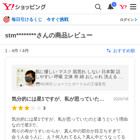
i
毎日引けるくじ 今すぐ挑戦
ログイン
stm********さんの商品レビュー
1
-
4
件 /
4
件
おすすめ順
肌に優しい マスク 肌荒れ しない 日本製 話
しやすい 呼吸 立体 布 綿 おしゃれ 洗える 吸
水速乾 UVカット ピーチテックオフィストー
NUIKO ショーツとガードルの工場直売
ク 小林縫製
気分的には星1ですが、私が思っていたの…
2020/7/8
3
気分的には星1ですが、私が思っていたのと違うという理由
なので星3で。

周りの布がうすいからか、真ん中の部分が目立ちすぎて、
会う人会う人に、え？何入れてるん？真ん中どうなってる