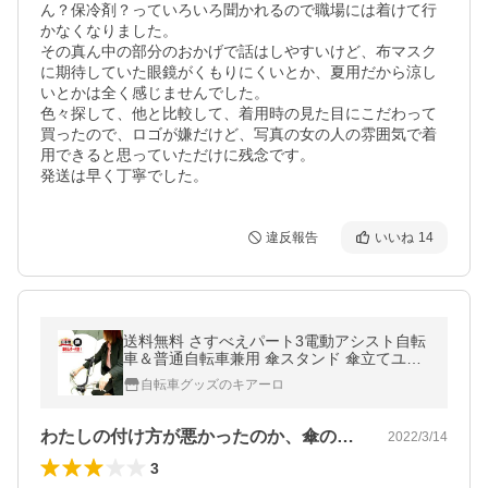
ん？保冷剤？っていろいろ聞かれるので職場には着けて行
かなくなりました。

その真ん中の部分のおかげで話はしやすいけど、布マスク
に期待していた眼鏡がくもりにくいとか、夏用だから涼し
いとかは全く感じませんでした。

色々探して、他と比較して、着用時の見た目にこだわって
買ったので、ロゴが嫌だけど、写真の女の人の雰囲気で着
用できると思っていただけに残念です。

発送は早く丁寧でした。
違反報告
いいね
14
送料無料 さすべえパート3電動アシスト自転
車＆普通自転車兼用 傘スタンド 傘立てユナ
イト さすべえPART3 ブラック傘を収納でき
自転車グッズのキアーロ
る傘ホルダー(傘立て)付き
わたしの付け方が悪かったのか、傘の持ち…
2022/3/14
3