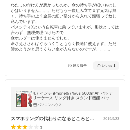
わたしの付け方が悪かったのか、傘の持ち手が細いものし
かはいりません。。。ただもう一度組み立て直す元気は無
く、持ち手の上？金属の細い部分から入れて頑張ってねじ
込んでいます。

パスシティXという自転車に乗っていますが、形状としては
合わず、無理矢理つけたので

傘ホルダーは使えませんでした。

傘さえささればぐらつくこともなく快適に使えます。ただ
諦めようかと思うくらい傘が入らないのですが、、、。
違反報告
いいね
1
4.7 インチ iPhone8/7/6/6s 5000mAh バッテ
リーケース リング付き スタンド機能 バッテ
リー アイフォンケース レッド
パソコンハウス
スマホリングの代わりになるところとか、…
2019/9/23
3