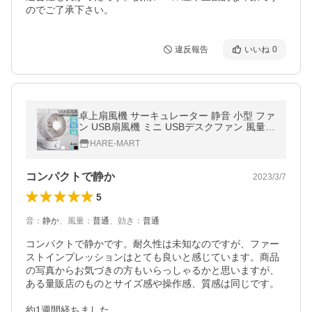
のでご了承下さい。
違反報告
いいね
0
卓上扇風機 サーキュレーター 静音 小型 ファ
ン USB扇風機 ミニ USBデスクファン 風量調
節 低騒音 おしゃれ おすすめ コンパクト 省
HARE-MART
エネ シンプル 送風
コンパクトで静か
2023/3/7
5
音
：
静か
、
風量
：
普通
、
効き
：
普通
コンパクトで静かです。耐久性は未知なのですが、ファー
ストインプレッションはとても良いと感じています。商品
の写真からお気づきの方もいらっしゃるかと思いますが、
ある量販店のものとサイズ感や操作感、質感は同じです。

約1週間経ちました。
