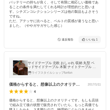
バッテリーの持ちが良く、そして有限に相応しい価格であ
ることの条件を満たしてくれる時計が理想的だと思いま
す。シチズンコレクションシリーズは他の製品もよさそう
ですね。

ただ、アテッサに比べると、ベルトの質感が違うなと思い
ました。（ややガサガサした感じ）
違反報告
いいね
1
サイドテーブル 北欧 おしゃれ 収納 丸型 ベ
ッドサイドテーブル 木製 ナイトテーブル コ
ーヒーテーブル ソファ 新生活
ライフスタイルショップfunfun
価格からすると、想像以上のクオリティで…
2017/1/11
4
価格からすると、想像以上のクオリティです。もしも店頭
で組み立て後の状態で販売されていたら、もっと高価でも
購入したかも。３本脚なので、物理的にぐらつきません。