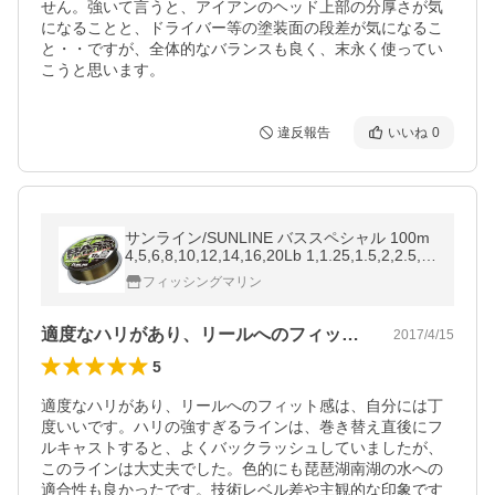
せん。強いて言うと、アイアンのヘッド上部の分厚さが気
になることと、ドライバー等の塗装面の段差が気になるこ
と・・ですが、全体的なバランスも良く、末永く使ってい
こうと思います。
違反報告
いいね
0
サンライン/SUNLINE バススペシャル 100m
4,5,6,8,10,12,14,16,20Lb 1,1.25,1.5,2,2.5,3,
3.5,4,5号 バス・ルアー用ナイロンライン(メ
フィッシングマリン
ール便対応)
適度なハリがあり、リールへのフィット感…
2017/4/15
5
適度なハリがあり、リールへのフィット感は、自分には丁
度いいです。ハリの強すぎるラインは、巻き替え直後にフ
ルキャストすると、よくバックラッシュしていましたが、
このラインは大丈夫でした。色的にも琵琶湖南湖の水への
適合性も良かったです。技術レベル差や主観的な印象です