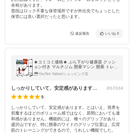
余裕があります。

普段はロック不要な保管場所ですが外出先でちょっとした
保管には良い選択だったと思います。
違反報告
いいね
0
★コミコミ価格★ ぶら下がり健康器 クッシ
ョン付き マルチジム 懸垂マシン 懸垂 トレー
ニング 腹筋 腕立て 背筋
YouTen Yahoo!ショッピング店
しっかりしていて、安定感があります。と…
2017/1/14
5
しっかりしていて、安定感があります。とはいえ、視界を
邪魔するほどのボリューム感ではなく、居間においても違
和感がありません。機能的には、種々のグリップがあり、
盛沢山ですが、特に懸垂のワイドのグリップ位置は、広背
筋のトレーニングができるので、うれしい機能でした。