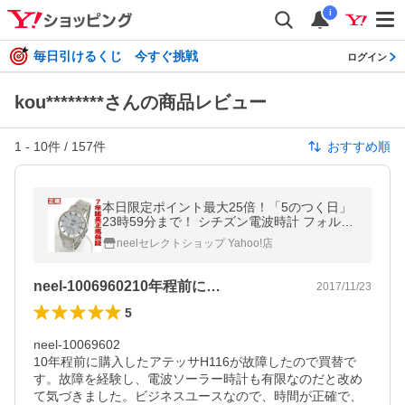
i
毎日引けるくじ 今すぐ挑戦
ログイン
kou********さんの商品レビュー
1
-
10
件 /
157
件
おすすめ順
本日限定ポイント最大25倍！「5のつく日」
23時59分まで！ シチズン電波時計 フォルマ
CITIZEN FORMA FRD59-2481
neelセレクトショップ Yahoo!店
neel-1006960210年程前に…
2017/11/23
5
neel-10069602

10年程前に購入したアテッサH116が故障したので買替で
す。故障を経験し、電波ソーラー時計も有限なのだと改め
て気づきました。ビジネスユースなので、時間が正確で、