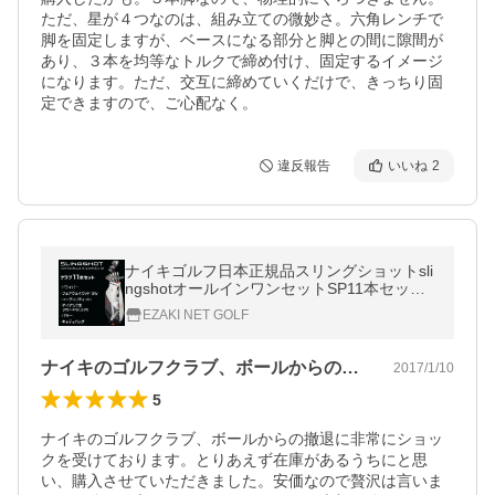
ただ、星が４つなのは、組み立ての微妙さ。六角レンチで
脚を固定しますが、ベースになる部分と脚との間に隙間が
あり、３本を均等なトルクで締め付け、固定するイメージ
になります。ただ、交互に締めていくだけで、きっちり固
定できますので、ご心配なく。
違反報告
いいね
2
ナイキゴルフ日本正規品スリングショットsli
ngshotオールインワンセットSP11本セット
(#1W、#3W、#4U、#5~PW、SW、パター)
EZAKI NET GOLF
&amp;キャディバッグ
ナイキのゴルフクラブ、ボールからの撤退…
2017/1/10
5
ナイキのゴルフクラブ、ボールからの撤退に非常にショッ
クを受けております。とりあえず在庫があるうちにと思
い、購入させていただきました。安価なので贅沢は言いま