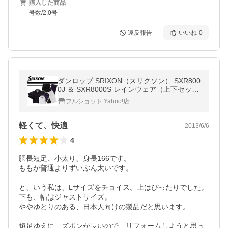
購入した商品
号数/2.0号
違反報告
いいね
0
ダンロップ SRIXON（スリクソン） SXR800
0J ＆ SXR8000S レインウェア（上下セッ
ト）
フルショット Yahoo!店
軽くて、快適
2013/6/6
4
胴長短足、小太り、身長166です。

ももが普通よりずいぶん太いです。

と、いう私は、Lサイズをチョイス。上はぴったりでした。

下も、幅はジャストサイズ。

ややゆとりのある、日本人向けの製品だと思います。

短足ゆえに、ズボンが長いので、リフォームしようと思っ