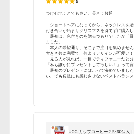
5
つけ心地
：
とても良い
、
長さ
：
普通
　ショートヘアになってから、ネックレスを贈
付き合いが始まりクリスマスを待てずに購入し
　最初は、色付きのを贈るつもりでしたが「目
ました。

　本人の希望通り、そこまで注目を集めません
大きさ共に完璧で、何よりデザインが可愛い！

　見る人が見れば、一目でティファニーだと分
「私も誰かにプレゼントして欲しい！」って言
　最初のプレゼントには…って決めていました
い、でも負担にも感じさせないベストバランス
UCC カップコーヒー 2P×60個入