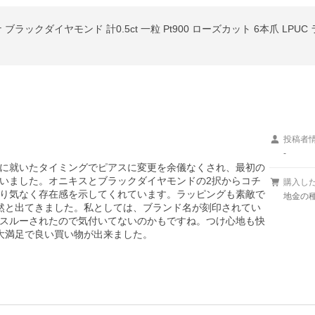
ブラックダイヤモンド 計0.5ct 一粒 Pt900 ローズカット 6本爪 LPU
投稿者
-
に就いたタイミングでピアスに変更を余儀なくされ、最初の
いました。オニキスとブラックダイヤモンドの2択からコチ
購入し
り気なく存在感を示してくれています。ラッピングも素敵で
地金の種
然と出てきました。私としては、ブランド名が刻印されてい
スルーされたので気付いてないのかもですね。つけ心地も快
大満足で良い買い物が出来ました。