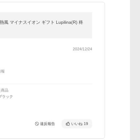
イナスイオン ギフト Lupilina(R) 柊
2024/12/24
情報
た商品
ブラック
違反報告
いいね
19