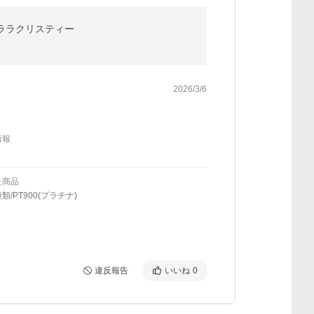
C ララクリスティー
2026/3/6
情報
た商品
類/PT900(プラチナ)
違反報告
いいね
0