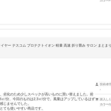
カラー/
イヤー テスコム プロテクトイオン 軽量 高速 折り畳み サロン まとまり ツ
投稿者
-
、劣化のため少しスペックが高いものに買い替えました。前
㎥/分、今回のものは2.3㎥/分で、風量はアップしているはず
購入し
感じませんでした。

カラー/
とても使いやすい商品です。