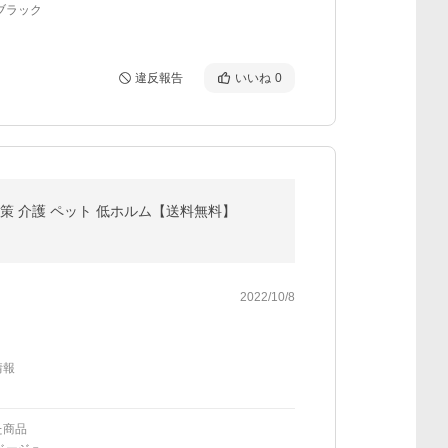
ブラック
違反報告
いいね
0
こ対策 介護 ペット 低ホルム【送料無料】
2022/10/8
情報
た商品