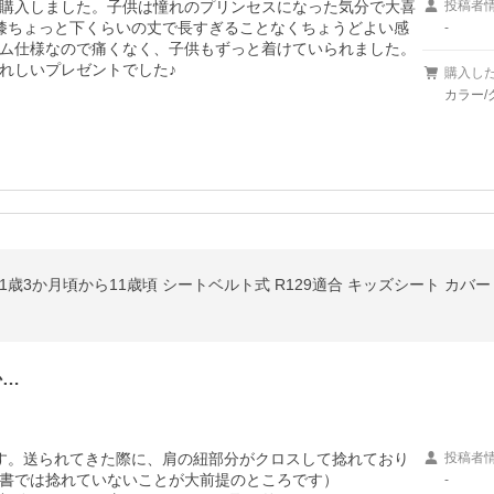
購入しました。子供は憧れのプリンセスになった気分で大喜
投稿者
が、膝ちょっと下くらいの丈で長すぎることなくちょうどよい感
-
ム仕様なので痛くなく、子供もずっと着けていられました。
れしいプレゼントでした♪
購入し
カラー/
歳3か月頃から11歳頃 シートベルト式 R129適合 キッズシート カバー 
か…
す。送られてきた際に、肩の紐部分がクロスして捻れており
投稿者
書では捻れていないことが大前提のところです）

-