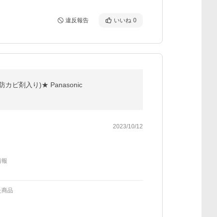
違反報告
いいね
0
防カビ剤入り)★ Panasonic
2023/10/12
情報
た商品