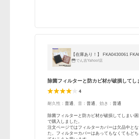
【在庫あり！】 FKA0430061 FK
でん吉Yahoo!店
除菌フィルターと防カビ材が破損してし
4
耐久性
：
普通
、
音
：
普通
、
効き
：
普通
除菌フィルターと防カビ材が破損してしまい困
で購入しました。

注文ページではフィルターカバーは欠品中とな
た。フィルターカバーはあってもなくてもどち