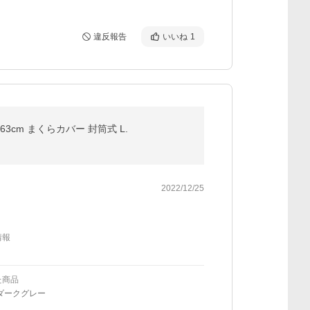
違反報告
いいね
1
cm まくらカバー 封筒式 L.
2022/12/25
情報
た商品
ダークグレー