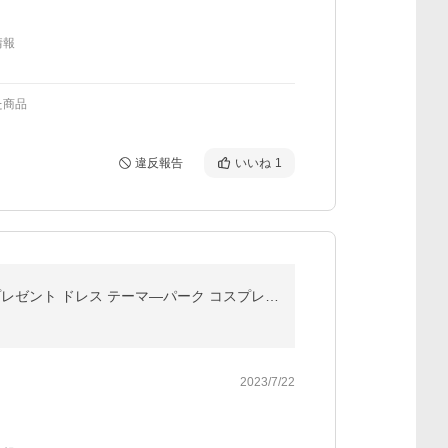
情報
た商品
違反報告
いいね
1
ラプンツェル風 プリンセス ドレス 子供 女の子レビューを書いてプレゼント プリンセス 子供クリスマスプレゼント ドレス テーマ―パーク コスプレ ハロウィン
2023/7/22