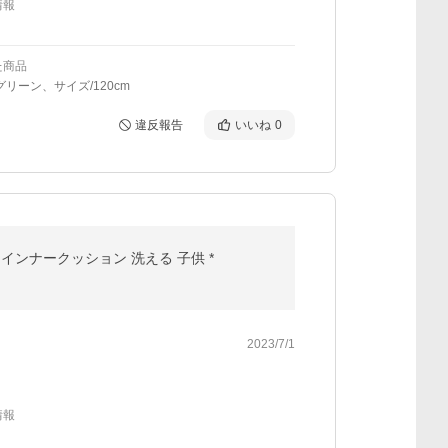
情報
た商品
グリーン、サイズ/120cm
違反報告
いいね
0
インナークッション 洗える 子供 *
2023/7/1
情報