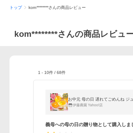
トップ
kom********さんの商品レビュー
kom********さんの商品レビュ
1
-
10
件 /
68
件
お中元 母の日 遅れてごめんね ジ
伊藤農園 Yahoo!店
義母への母の日の贈り物として購入しま