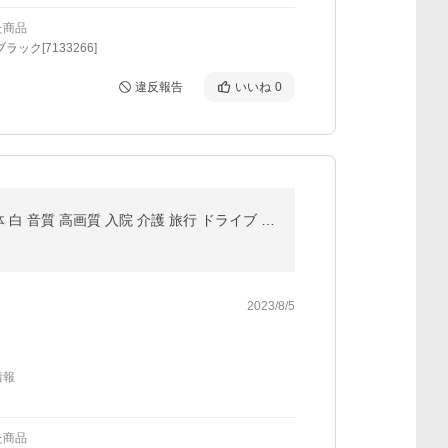
た商品
ラック[7133266]
違反報告
いいね
0
DVDプレーヤー ポータブル 車 cprm テレビ 接続 再生専用 車載 安い pc cd ポータブルDVDプレーヤー 本体 白 音質 高画質 入院 介護 旅行 ドライブ 新生活
2023/8/5
情報
た商品