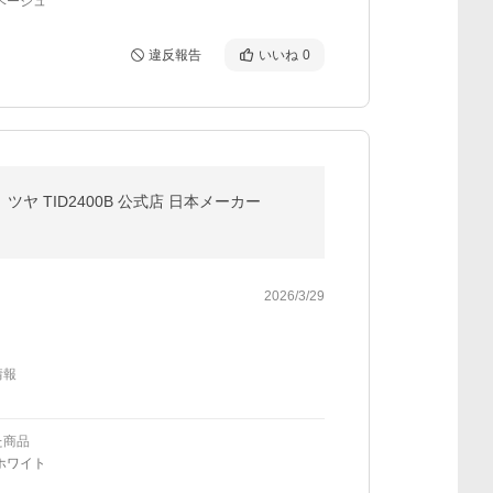
ベージュ
違反報告
いいね
0
ヤ TID2400B 公式店 日本メーカー
2026/3/29
情報
た商品
ホワイト