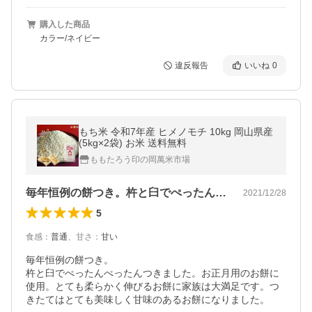
購入した商品
カラー/ネイビー
違反報告
いいね
0
もち米 令和7年産 ヒメノモチ 10kg 岡山県産
(5kg×2袋) お米 送料無料
ももたろう印の岡萬米市場
毎年恒例の餅つき。杵と臼でぺったんぺっ…
2021/12/28
5
食感
：
普通
、
甘さ
：
甘い
毎年恒例の餅つき。

杵と臼でぺったんぺったんつきました。お正月用のお餅に
使用。とても柔らかく伸びるお餅に家族は大満足です。つ
きたてはとても美味しく甘味のあるお餅になりました。
