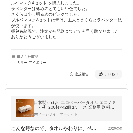
ルベマスクAセット を購入しました。

ラベンダーは薄めのとてもいい色でした。

さくらは少し明るめのピンクでした。

ブルベマスクAセットは青は、主人とさくらとラベンダー私
が使います。

梱包も綺麗で、注文から発送までとても早く助かりました

ありがとうございました
購入した商品
カラー/アイボリー
違反報告
いいね
1
日本製 e-style エコペーパータオル エコノミ
ー 小判 200枚×42個 1ケース 業務用 送料無
料
イーシザイ・マーケット
こんな時なので、タオルかわりに、ペーパ…
2020/3/8