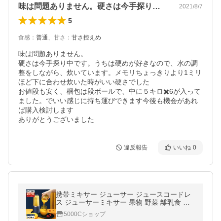
味は問題ありません。硬さは今手探り中で…
2021/8/7
5
食感
：
普通
、
甘さ
：
甘さ控えめ
味は問題ありません。

硬さは今手探り中です。うちは硬めが好きなので、水の調
整をしながら、炊いています。メモリちょっきりより1ミリ
ほど下に合わせ炊いた時がいい硬さでした

お値段も安く、梱包は段ボールで、中に５キロ✖️6が入って
ました。でいい感じに持ち運びできます今後も機会があれ
ば購入検討します

ありがとうございました
違反報告
いいね
0
携帯ミキサー ジューサー ジュースコードレ
ス ジューサーミキサー 果物 野菜 離乳食 一
台多役 USB充電式 ブレンダー ミキサー コッ
5000Cショップ
プ 携帯ジューサー 爆買