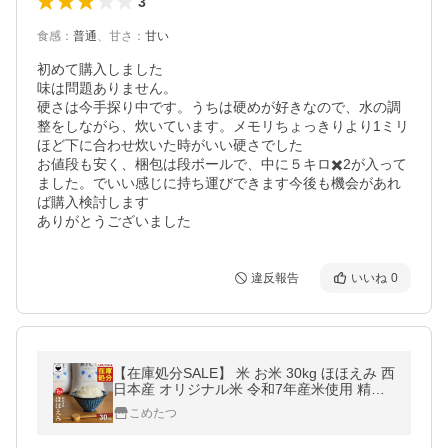
3
食感
：
普通
、
甘さ
：
甘い
初めて購入しました

味は問題ありません。

硬さは今手探り中です。うちは硬めが好きなので、水の調
整をしながら、炊いています。メモリちょっきりより1ミリ
ほど下に合わせ炊いた時がいい硬さでした

お値段も安く、梱包は段ボールで、中に５キロ✖️2が入って
ました。でいい感じに持ち運びできます今後も機会があれ
ば購入検討します

ありがとうございました
違反報告
いいね
0
【在庫処分SALE】 米 お米 30kg ほほえみ 西
日本産 オリジナル米 令和7年産米使用 精米3
0kg 訳あり米 暮らし応援価格
こめたつ