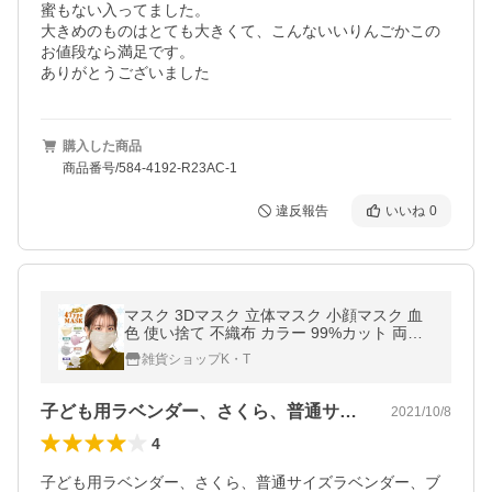
蜜もない入ってました。

大きめのものはとても大きくて、こんないいりんごかこの
お値段なら満足です。

ありがとうございました
購入した商品
商品番号/584-4192-R23AC-1
違反報告
いいね
0
マスク 3Dマスク 立体マスク 小顔マスク 血
色 使い捨て 不織布 カラー 99%カット 両面
同色 大人用 普通サイズ 男女兼用 ウイルス対
雑貨ショップK・T
策 まとめクーポン ny393-50
子ども用ラベンダー、さくら、普通サイズ…
2021/10/8
4
子ども用ラベンダー、さくら、普通サイズラベンダー、ブ