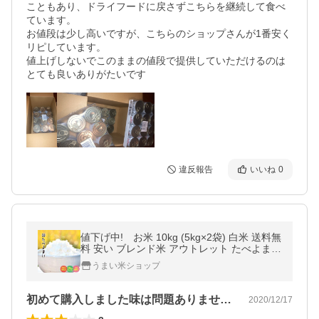
こともあり、ドライフードに戻さずこちらを継続して食べ
ています。

お値段は少し高いですが、こちらのショップさんが1番安く
リピしています。

値上げしないでこのままの値段で提供していただけるのは
とても良いありがたいです
違反報告
いいね
0
値下げ中! お米 10kg (5kg×2袋) 白米 送料無
料 安い ブレンド米 アウトレット たべよまい
訳あり うまい米ショップ
うまい米ショップ
初めて購入しました味は問題ありません。…
2020/12/17