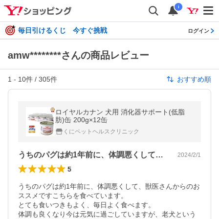
i
毎日引けるくじ 今すぐ挑戦
ログイン
amw********さんの商品レビュー
1
-
10
件 /
305
件
おすすめ順
ロイヤルカナン 犬用 消化器サポート(低脂
肪)缶 200g×12缶
くにペットヘルスクリニック
うちのパグは約1年前に、体調悪くして、…
2024/2/1
5
うちのパグは約1年前に、体調悪くして、獣医さんからのお
ススメですこちらを食べています。

とても食いつきもよく、毎日よく食べます。

体調も良くなり今は元気に過ごしていますが、老犬という