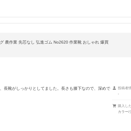
 農作業 先芯なし 弘進ゴム No2620 作業靴 おしゃれ 爆買
、長靴がしっかりとしてました。長さも膝下なので、深めで
投稿者
-
購入し
カラー/グ