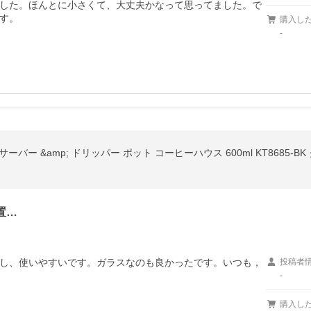
した。ほんとに小さくて、大丈夫かなって思ってました。で
す。
購入し
-
サーバー &amp; ドリッパー ポット コーヒーハウス 600ml KT8685-BK
置…
し、使いやすいです。ガラスなのも良かったです。いつも，
投稿者
-
購入し