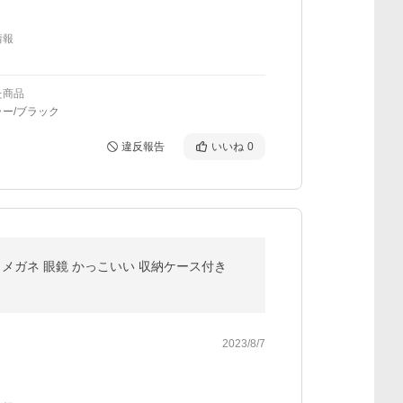
情報
た商品
ー/ブラック
違反報告
いいね
0
転 メガネ 眼鏡 かっこいい 収納ケース付き
2023/8/7