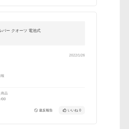
ルバー クオーツ 電池式
2022/1/26
情報
た商品
/00
違反報告
いいね
0