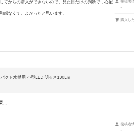
してからの購入ができないので、見た目だけの判断で，心配
投稿者
-
和感なくて、よかったと思います。
購入し
-
パクト水槽用 小型LED 明るさ130Lm
探…
投稿者
-