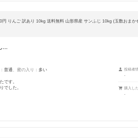
0円 りんご 訳あり 10kg 送料無料 山形県産 サンふじ 10kg (玉数おまか
し…
：
普通
、
蜜の入り
：
多い
投稿者
-
たです。

りでした。
購入し
-