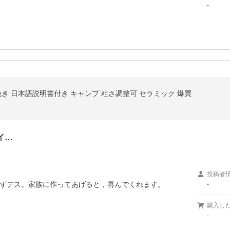
-
挽き 日本語説明書付き キャンプ 粗さ調整可 セラミック 爆買
イ…
投稿者
ずデス。家族に作ってあげると，喜んでくれます。
-
購入し
-