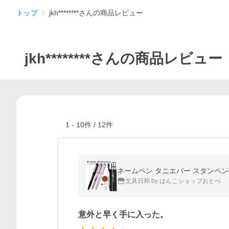
トップ
jkh********さんの商品レビュー
jkh********さんの商品レビュー
1
-
10
件 /
12
件
ネームペン タニエバー スタンペン
文具日和 by はんこショップおとべ
意外と早く手に入った。