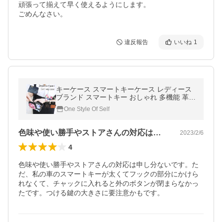
頑張って揃えて早く使えるようにします。

ごめんなさい。
違反報告
いいね
1
キーケース スマートキーケース レディース
ブランド スマートキー おしゃれ 多機能 革
カード 小銭入れ付き 4連 レザー ファスナー
One Style Of Self
コインケース ミニ 黒 車
色味や使い勝手やストアさんの対応は申し…
2023/2/6
4
色味や使い勝手やストアさんの対応は申し分ないです。た
だ、私の車のスマートキーが太くてフックの部分にかけら
れなくて、チャックに入れると外のボタンが閉まらなかっ
たです。つける鍵の大きさに要注意かもです。