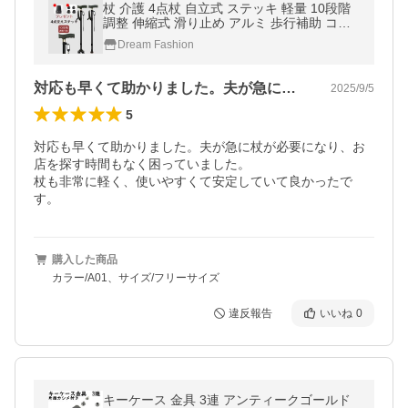
杖 介護 4点杖 自立式 ステッキ 軽量 10段階
調整 伸縮式 滑り止め アルミ 歩行補助 コン
パクト 補助ハンドル付き 女性 男性 敬老の日
Dream Fashion
母の日 プレゼント 爆買
対応も早くて助かりました。夫が急に杖が…
2025/9/5
5
対応も早くて助かりました。夫が急に杖が必要になり、お
店を探す時間もなく困っていました。

杖も非常に軽く、使いやすくて安定していて良かったで
す。
購入した商品
カラー/A01、サイズ/フリーサイズ
違反報告
いいね
0
キーケース 金具 3連 アンティークゴールド