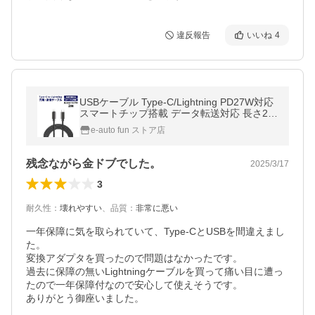
違反報告
いいね
4
USBケーブル Type-C/Lightning PD27W対応
スマートチップ搭載 データ転送対応 長さ2m
ダークグレイ 1年保証[M便 1/3]
e-auto fun ストア店
残念ながら金ドブでした。
2025/3/17
3
耐久性
：
壊れやすい
、
品質
：
非常に悪い
一年保障に気を取られていて、Type-CとUSBを間違えまし
た。

変換アダプタを買ったので問題はなかったです。

過去に保障の無いLightningケーブルを買って痛い目に遭っ
たので一年保障付なので安心して使えそうです。

ありがとう御座いました。
