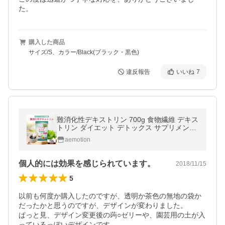
た。
購入した商品
サイズ/S、カラー/Black(ブラック・黒色)
違反報告
いいね
7
難消化性デキストリン 700g 食物繊維 デキス
トリン ダイエット デトックス サプリメント
健康 大容量 非遺伝子組換え 粉末 パウダー
aemotion
送料無料 爆買 Y
個人的には効果を感じられています。
2018/11/15
5
以前も何度か購入したのですが、透明か茶色の無地の袋か
だったかと思うのですが、デザインが変わりました。

ぱっと見、デザイン変更後の蒟○ゼリーや、園芸用の土が入
っているっぽいデザインです。
