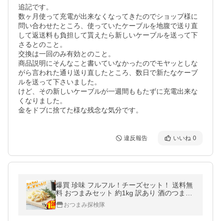
追記です。

数ヶ月使って充電が出来なくなってきたのでショップ様に
問い合わせたところ、使っていたケーブルを地腹で送り直
して返送料も負担して貰えたら新しいケーブルを送って下
さるとのこと。

交換は一回のみ有効とのこと。

商品説明にそんなこと書いていなかったのでモヤッとしな
がら言われた通り送り直したところ、数日で新たなケーブ
ルを送って下さいました。

けど、その新しいケーブルが一週間ももたずに充電出来な
くなりました。

金をドブに捨てた様な残念な気分です。
違反報告
いいね
0
爆買 珍味 フルフル！チーズセット！ 送料無
料 おつまみセット 約1kg 訳あり 酒のつまみ
おつまみ お菓子 おかし チーズ ちーず
おつまみ探検隊