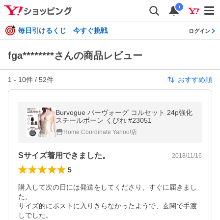
i
毎日引けるくじ 今すぐ挑戦
ログイン
fga********さんの商品レビュー
1
-
10
件 /
52
件
おすすめ順
Burvogue バーヴォーグ コルセット 24p強化
スチールボーン くびれ #23051
Home Coordinate Yahoo!店
Sサイズ着用できました。
2018/11/16
5
購入して次の日には発送をしてくださり、すぐに届きまし
た。

サイズ的にポストに入りきらなかったようで、玄関で手渡
しでした。
