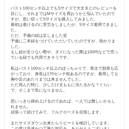
バスト100センチ以上でもSサイズで大丈夫とのレビューを
目にし、それまではMサイズを買おうかと悩んでいたので
すが、思い切ってSサイズを購入してみました。

最初は着けるのに苦労をしましたが、Sサイズ着用できまし
た。

ただ、予備の紐は足しました笑

予備に二本紐をつけていただいていたのですが、助かりま
した。

もし紐が足りない際や、ダメになった際は100均などで売っ
ている紐でも代用できそうです。

私はバスト100センチ以上のぽっちゃりで、骨太で肋骨も広
がっており、身長は170センチ程あるのですが、着用しても
胸や足のあたりまでは来ませんでした。

ただ屈んだ時に、少しだけ太ももに当たるかな？ぐらい
で、そこまで気になりません。

思いっきり締め上げるのであれば、一人では難しいかもし
れません。

頑張って続けてみて、フルクローズを目指します。

またサイズダウン出来たらリピートを検討しています。

この度は迅速かつ丁寧な対応を、ありがとうございまし