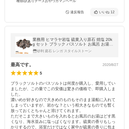
種類/訳ありチーズおやつカマンベール
違反報告
いいね
12
業務用 ヒマラヤ岩塩 硫黄入り原石 焼塩 20k
g セット ブラック バスソルト お風呂 お湯
還元 バスソルト 入浴剤 大量 大容量 約5cm-
砂利 庭石 レンガ スタイルストーン
20cm
最高です。
2020/8/27
5
ブラックソルトのバスソルトは何度か購入し、愛用してい
ましたが、この量でこの安価は驚きの価格で、即購入しま
した。

濃いめが好きなので大きめのものもそのまま湯船に入れて
しまっていますが、岩かな？という程大きなものでも暫く
放っておくとちゃんと溶けてくれます。

ただそこまで大きいものを入れるとお風呂のお湯はどす黒
くなり、海水並みに塩っぱくなります。硫黄の香りもしっ
かりするので、浴室だけではなく家中が硫黄の香りに包ま