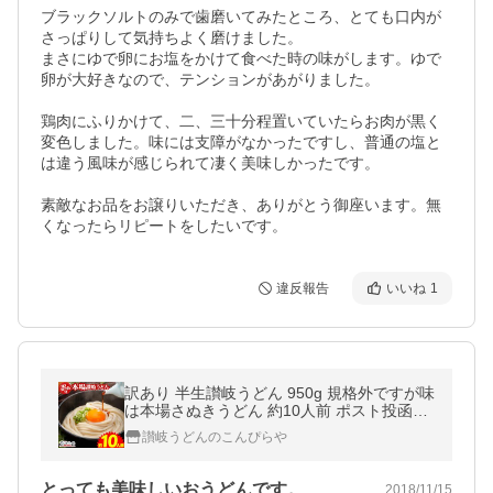
ブラックソルトのみで歯磨いてみたところ、とても口内が
さっぱりして気持ちよく磨けました。

まさにゆで卵にお塩をかけて食べた時の味がします。ゆで
卵が大好きなので、テンションがあがりました。

鶏肉にふりかけて、二、三十分程置いていたらお肉が黒く
変色しました。味には支障がなかったですし、普通の塩と
は違う風味が感じられて凄く美味しかったです。

素敵なお品をお譲りいただき、ありがとう御座います。無
くなったらリピートをしたいです。
違反報告
いいね
1
訳あり 半生讃岐うどん 950g 規格外ですが味
は本場さぬきうどん 約10人前 ポスト投函便
での配送(代引/後払/着日指定不可) 爆買
讃岐うどんのこんぴらや
とっても美味しいおうどんです。
2018/11/15