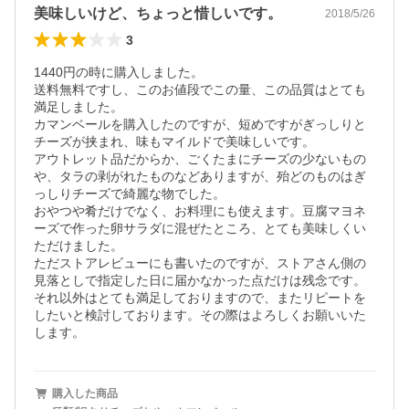
美味しいけど、ちょっと惜しいです。
2018/5/26
3
1440円の時に購入しました。

送料無料ですし、このお値段でこの量、この品質はとても
満足しました。

カマンベールを購入したのですが、短めですがぎっしりと
チーズが挟まれ、味もマイルドで美味しいです。

アウトレット品だからか、ごくたまにチーズの少ないもの
や、タラの剥がれたものなどありますが、殆どのものはぎ
っしりチーズで綺麗な物でした。

おやつや肴だけでなく、お料理にも使えます。豆腐マヨネ
ーズで作った卵サラダに混ぜたところ、とても美味しくい
ただけました。

ただストアレビューにも書いたのですが、ストアさん側の
見落としで指定した日に届かなかった点だけは残念です。

それ以外はとても満足しておりますので、またリピートを
したいと検討しております。その際はよろしくお願いいた
します。
購入した商品