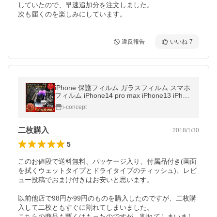
していたので、早速追加分を注文しました。

次も届くのを楽しみにしています。
違反報告
いいね
7
iPhone 保護フィルム ガラスフィルム スマホ
フィルム iPhone14 pro max iPhone13 iPhon
e12 SE iPhone8 iPhone11 Pro XR XS SE2 2
i-concept
023年最新版 送料無料 セール
二枚購入
2018/1/30
5
このお値段で送料無料、パッケージ入り、付属品付き(画面
を拭くウェットタイプとドライタイプのティッシュ)、レビ
ュー投稿でおまけ付きはお安いと思います。

以前他店で98円か99円のものを購入したのですが、二枚購
入して二枚ともすぐに割れてしまいました。

こちらの商品も暫くはもったのですが、割れてしまいまし