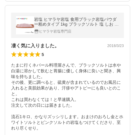
岩塩 ヒマラヤ岩塩 食用ブラック岩塩パウダ
ー粗めタイプ 1kg ブラックソルト 塩 しお 塩
分補給 熱中症
ヒマラヤ岩塩専門店
凄く気に入りました。
2018/3/23
5
たまに行くネパール料理屋さんで、ブラックソルトは水や
白湯に溶かして飲むと胃腸に優しく身体に良いと聞き、興
味を持ちました。

その後、更に調べると、硫黄が含まれているのでお風呂に
入れると美肌効果があり、汗疹やアトピーにも良いとのこ
と。

これは買わなくては！と早速購入。

注文して次の日には届きました。

流石1キロ、かなりズッシリします。おまけのおろし金とホ
ワイトソルトとピンクソルトの岩塩もつけてくださり、至
れり尽くせり。
