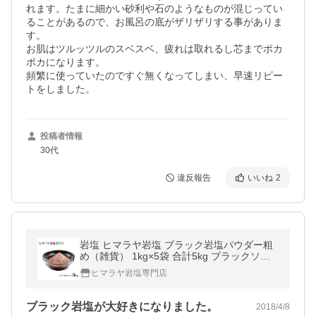
れます。たまに細かい砂利や石のようなものが混じってい
ることがあるので、お風呂の底がザリザリする事がありま
す。

お肌はツルッツルのスベスベ、疲れは取れるし芯までポカ
ポカになります。

頻繁に使っていたのですぐ無くなってしまい、早速リピー
トをしました。
投稿者情報
30代
違反報告
いいね
2
岩塩 ヒマラヤ岩塩 ブラック岩塩パウダー粗
め（雑貨） 1kg×5袋 合計5kg ブラックソル
ト 原料 硫黄
ヒマラヤ岩塩専門店
ブラック岩塩が大好きになりました。
2018/4/8