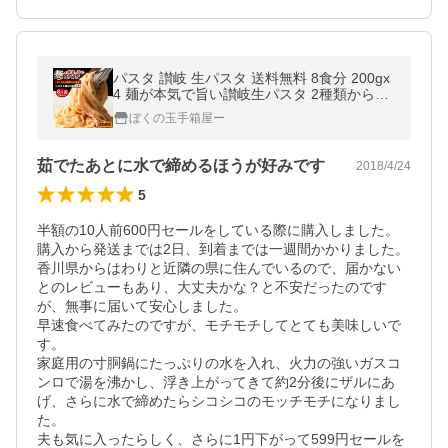
パスタ 讃岐 生パスタ 送料無料 8食分 200gx
4 麺が本気で旨い讃岐生パスタ 2種類から麺
が選べる 食物繊維入り お徳用 お買得 ポイン
ぼくの玉手箱屋ー
ト利用
茹でたあとに水で締めるほうが好みです
2018/4/24
5
半額の10人前600円セールをしている際に購入しました。

購入から発送までは2日、到着までは一週間かかりました。
香川県からはわりと近隣の県に住んでいるので、届かない
とのレビューもあり、大丈夫かな？と不安だったのです
が、無事に届いて安心しました。

早速食べてみたのですが、モチモチしてとても美味しいで
す。

家庭用の寸胴鍋にたっぷりの水を入れ、火力の強いガスコ
ンロで湯を沸かし、浮き上がってきて約2分後にザルにあ
げ、さらに水で締めたらシコシコのモッチモチになりまし
た。

夫も気に入ったらしく、さらに1円下がって599円セールを