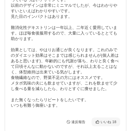
以前のデザインは非常にミニマルでしたが、今はわかりや
すいといえばわかりやすいです。

見た目のインパクトはあります。

難消化性デキストリンは一年以上、二年近く愛用していま
す。ほぼ毎食後服用するので、大量に入っているととても
助かります。

効果としては、やはりお通じが良くなります。これのみで
のダイエット効果はそこまでは感じられませんが(個人差は
あると思います)、年齢的にも代謝が落ち、わりと良く食べ
て日頃そんなに動かないのですが、それ以上太ることはな
く、体型維持は出来ている気がします。

食物繊維なので、野菜不足の方にはオススメです。

メタボ気味の夫にも飲ませていますが、これを飲ませて少
し食べる量を減らしたら、わりとすぐに痩せました。

また無くなったらリピートをしたいです。

いつも有難う御座います。
違反報告
いいね
18