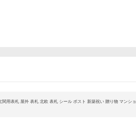
用表札 屋外 表札 北欧 表札 シール ポスト 新築祝い 贈り物 マンション 戸建