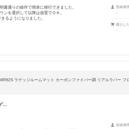
明書通りの操作で簡単に移行できました。

投稿者
ウンを選択して以降は放置でＯＫ。

-
できるようになりました。
購入し
-
S MR92S ラゲッジルームマット カーボンファイバー調 リアルラバー フロ
ゲ…
投稿者