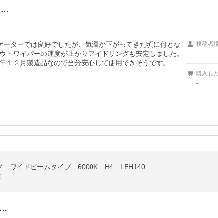
イ…
ケーターでは良好でしたが、気温が下がってきた頃に何とな
投稿者
ウ・ワイパーの速度が上がりアイドリングも安定しました。
-
年１２月製造品なので当分安心して使用できそうです。
購入し
-
 ワイドビームタイプ 6000K H4 LEH140
店
…