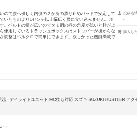
いので腰へ優しく内側の２か所の滑り止めパッドで安定して
投稿者
ていたものより1センチ以上幅広く腰に食い込みません。ホ
-
す。ベルトの幅が広いのでタモ網の柄の角度が浅いと枠が上
ら使用しているトラッシュボックスはストッパーが掛からな
購入し
さ調整はベルクロで簡単にできます。欲しかった機能満載で
-
用設計 デイライトユニット MC後も対応 スズキ SUZUKI HUSTLER アク
し…