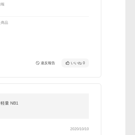
情報
た商品
違反報告
いいね
0
軽量 NB1
2020/10/10