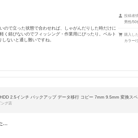
投稿者
男性/50
いので立った状態で合わせれば、しゃがんだりした時だけに
軽く錆びないのでフィッシング・作業用にぴったり。ベルト
購入し
りしないと通し難いですね。
カラー/
D HDD 2.5インチ バックアップ データ移行 コピー 7mm 9.5mm 変換スペ
ピング店
た…