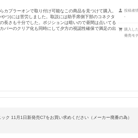
らカプラーオンで取り付け可能なこの商品を見つけて購入。
投稿者
いやつ)には苦労しました。取説には助手席側下部のコネクタ
-
の長さも十分でした。ポジションは暗いので昼間は点いてる
カバーのクリア化も同時にして夕方の視認性確保で満足の出
購入し
発売モデ
ナソニック 11月1日新発売C7をお買い求めください（メーカー廃番の為）