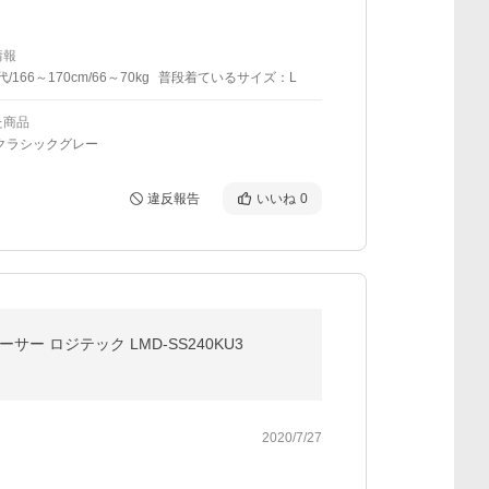
情報
代/166～170cm/66～70kg
普段着ているサイズ：L
た商品
クラシックグレー
違反報告
いいね
0
ーサー ロジテック LMD-SS240KU3
2020/7/27