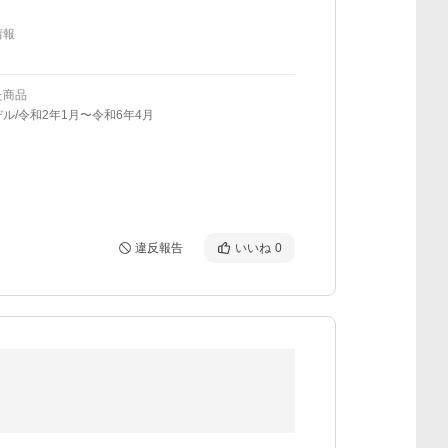
情報
た商品
ル/令和2年1月〜令和6年4月
違反報告
いいね
0