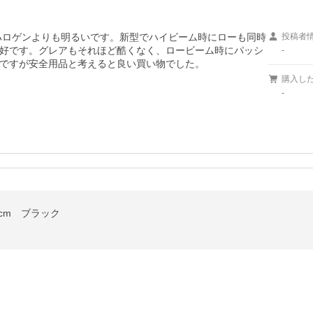
ハロゲンよりも明るいです。新型でハイビーム時にローも同時
投稿者
好です。グレアもそれほど酷くなく、ロービーム時にパッシ
-
ですが安全用品と考えると良い買い物でした。
購入し
-
9cm ブラック