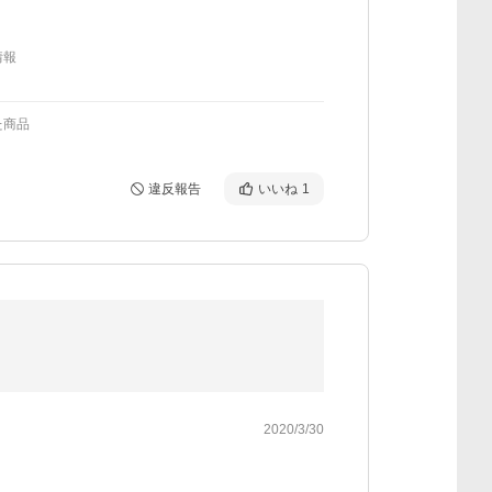
情報
た商品
違反報告
いいね
1
2020/3/30