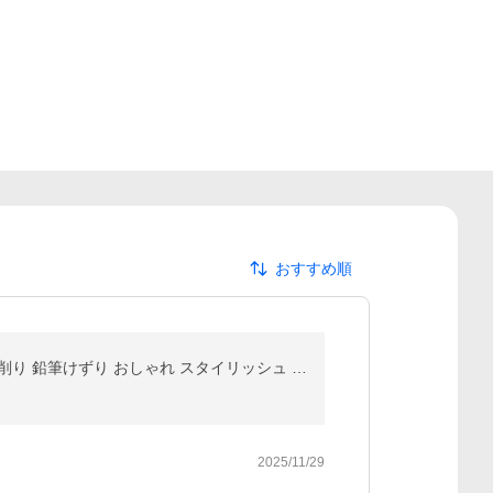
おすすめ順
鉛筆削り 電動 鉛筆削り こども 鉛筆削り 全自動 給電式 USB 電池 色鉛筆 調節可能 調節機能付き えんぴつ削り 鉛筆けずり おしゃれ スタイリッシュ deli
2025/11/29