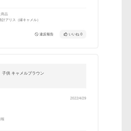
た商品
/時計アリス（縁キャメル）
違反報告
いいね
0
ト 子供 キャメルブラウン
2022/4/29
情報