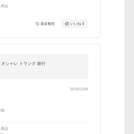
た商品
違反報告
いいね
0
G オシャレ トランク 旅行
2018/12/26
情報
た商品