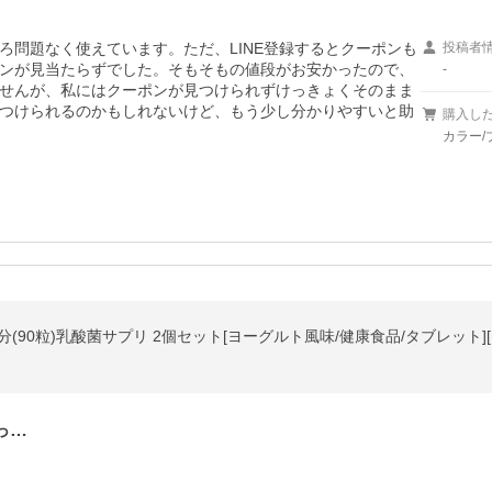
ろ問題なく使えています。ただ、LINE登録するとクーポンも
投稿者
ンが見当たらずでした。そもそもの値段がお安かったので、
-
せんが、私にはクーポンが見つけられずけっきょくそのまま
つけられるのかもしれないけど、もう少し分かりやすいと助
購入し
カラー/
日分(90粒)乳酸菌サプリ 2個セット[ヨーグルト風味/健康食品/タブレット]
っ…