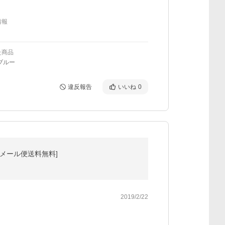
情報
た商品
ブルー
違反報告
いいね
0
[メール便送料無料]
2019/2/22