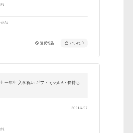
情報
た商品
違反報告
いいね
0
学生 一年生 入学祝い ギフト かわいい 長持ち
2021/4/27
情報