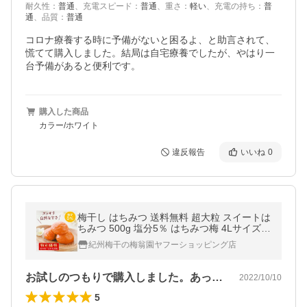
耐久性
：
普通
、
充電スピード
：
普通
、
重さ
：
軽い
、
充電の持ち
：
普
通
、
品質
：
普通
コロナ療養する時に予備がないと困るよ、と助言されて、
慌てて購入しました。結局は自宅療養でしたが、やはり一
台予備があると便利です。
購入した商品
カラー/ホワイト
違反報告
いいね
0
梅干し はちみつ 送料無料 超大粒 スイートは
ちみつ 500g 塩分5％ はちみつ梅 4Lサイズ
特選梅干し 紀州南高梅 梅翁園 ばいおうえん
紀州梅干の梅翁園ヤフーショッピング店
ネット限定 爆買
お試しのつもりで購入しました。あっとい…
2022/10/10
5