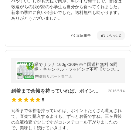
べやすい。しかも大粒で肉厚。キレイな梅干しで、普段は
敬遠がちの我が家の小学生も自分から食べてくれました。
新米の季節に良い出会いでした。送料無料も助かります。
ありがとうございました。
違反報告
いいね
2
緑でサラナ 160g×30缶 ※全国送料無料 ※同
梱・キャンセル・ラッピング不可【サンスタ
ー】
健康サポート専門店
到着まで余裕を持っていれば、ポイントた…
2016/5/14
5
到着まで余裕を持っていれば、ポイントたくさん還元され
て、直売で購入するよりも、ずっとお得ですね。三ヶ月後
の血液検査で少しですがコレステロール下がりましたの
で、美味しく続けていきます。