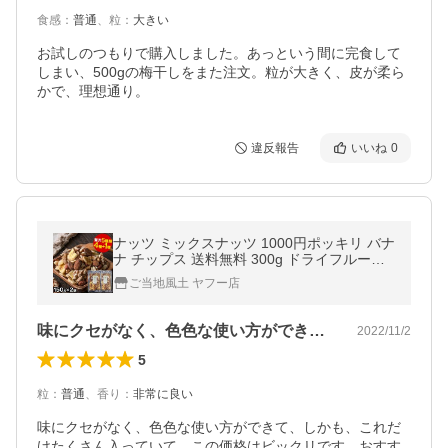
食感
：
普通
、
粒
：
大きい
お試しのつもりで購入しました。あっという間に完食して
しまい、500gの梅干しをまた注文。粒が大きく、皮が柔ら
かで、理想通り。
違反報告
いいね
0
ナッツ ミックスナッツ 1000円ポッキリ バナ
ナ チップス 送料無料 300g ドライフルーツ
くるみ アーモンド ピーナッツ 3-7営業日以
ご当地風土 ヤフー店
内に出荷(土日祝除く)
味にクセがなく、色色な使い方ができて、…
2022/11/2
5
粒
：
普通
、
香り
：
非常に良い
味にクセがなく、色色な使い方ができて、しかも、これだ
けたくさん入っていて、この価格はビックリです。おすす