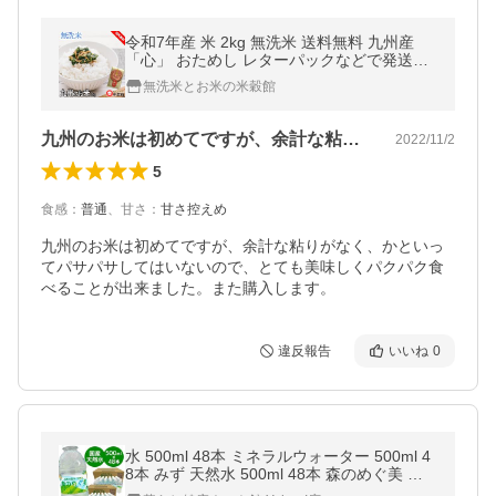
令和7年産 米 2kg 無洗米 送料無料 九州産
「心」 おためし レターパックなどで発送し
ます
無洗米とお米の米穀館
九州のお米は初めてですが、余計な粘りが…
2022/11/2
5
食感
：
普通
、
甘さ
：
甘さ控えめ
九州のお米は初めてですが、余計な粘りがなく、かといっ
てパサパサしてはいないので、とても美味しくパクパク食
べることが出来ました。また購入します。
違反報告
いいね
0
水 500ml 48本 ミネラルウォーター 500ml 4
8本 みず 天然水 500ml 48本 森のめぐ美 ビ
クトリー まとめ買い 代引不可