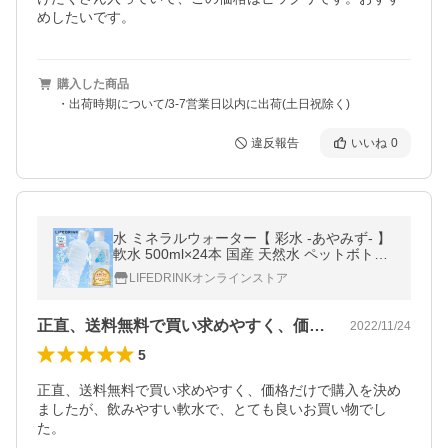
めしたいです。
購入した商品
・出荷時期について/3-7営業日以内に出荷(土日祝除く)
違反報告
いいね
0
水 ミネラルウォーター【 彩水 -あやみず- 】
軟水 500ml×24本 国産 天然水 ペットボトル
ポイント消化 ライフドリンク ラベルレス 爆
LIFEDRINKオンラインストア
買
正直、送料無料で買い求めやすく、価格だ…
2022/11/24
5
正直、送料無料で買い求めやすく、価格だけで購入を決め
ましたが、飲みやすい軟水で、とても良いお買い物でし
た。