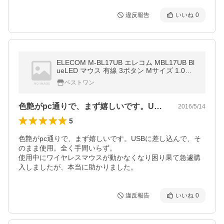
違反報告
いいね
0
ELECOM M-BL17UB エレコム MBL17UB Bl
ueLED マウス 有線 3ボタン Mサイズ 1.0m
ケーブル
ベストワン
色艶がpc通りで、まず嬉しいです。US…
2016/5/14
5
色艶がpc通りで、まず嬉しいです。USBに差し込んで、そ
のまま使用。全く手間いらず。

使用中にワイヤレスマウスが動かなくなり困り果て急遽購
入しましたが、本当に助かりました。
違反報告
いいね
0