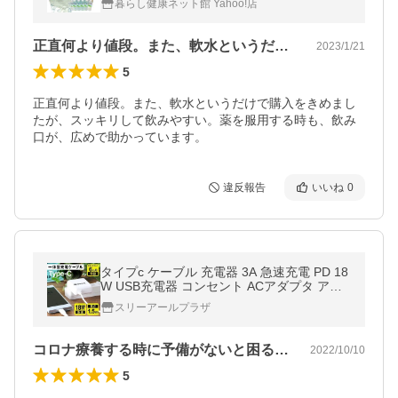
暮らし健康ネット館 Yahoo!店
正直何より値段。また、軟水というだけで…
2023/1/21
5
正直何より値段。また、軟水というだけで購入をきめまし
たが、スッキリして飲みやすい。薬を服用する時も、飲み
口が、広めで助かっています。
違反報告
いいね
0
タイプc ケーブル 充電器 3A 急速充電 PD 18
W USB充電器 コンセント ACアダプタ アン
ドロイド USB Type-C スマホ 充電ケーブル
スリーアールプラザ
アダプター 断線しにくい 1.5m
コロナ療養する時に予備がないと困るよ、…
2022/10/10
5