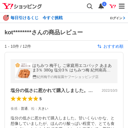
i
毎日引けるくじ 今すぐ挑戦
ログイン
kot********さんの商品レビュー
1
-
10
件 /
12
件
おすすめ順
はちみつ 梅干し ご家庭用エコパック あまあ
ま3％ 380g 塩分3％ はちみつ梅 紀州南高梅
梅翁園 ばいおうえん
紀州梅干の梅翁園ヤフーショッピング店
塩分の低さに惹かれて購入しました。甘い…
2022/10/3
5
食感
：
普通
、
粒
：
大きい
塩分の低さに惹かれて購入しました。甘いくらいかな、と
想像していましたが、ほんのり酸っぱい程度で、とても食