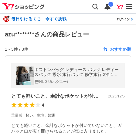
i
毎日引けるくじ 今すぐ挑戦
ログイン
azu********さんの商品レビュー
1
-
3
件 /
3
件
おすすめ順
ボストンバッグ レディース バッグ レディー
スバッグ 撥水 旅行バッグ 修学旅行 2泊 1泊
旅行 キャリーオンバッグ 大容量 軽量
HUG.U(ハグユー)
とても軽いこと、余計なポケットが付いて…
2025/12/6
4
重量感
：
軽い
、
生地
：
普通
とても軽いこと、余計なポケットが付いていないこと、ガ
バッと口が広く開けられることが気に入りました。