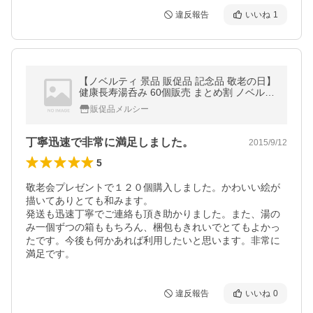
違反報告
いいね
1
【ノベルティ 景品 販促品 記念品 敬老の日】
健康長寿湯呑み 60個販売 まとめ割 ノベルテ
ィ 販促品 ギフト 贈呈
販促品メルシー
丁寧迅速で非常に満足しました。
2015/9/12
5
敬老会プレゼントで１２０個購入しました。かわいい絵が
描いてありとても和みます。

発送も迅速丁寧でご連絡も頂き助かりました。また、湯の
み一個ずつの箱ももちろん、梱包もきれいでとてもよかっ
たです。今後も何かあれば利用したいと思います。非常に
満足です。
違反報告
いいね
0