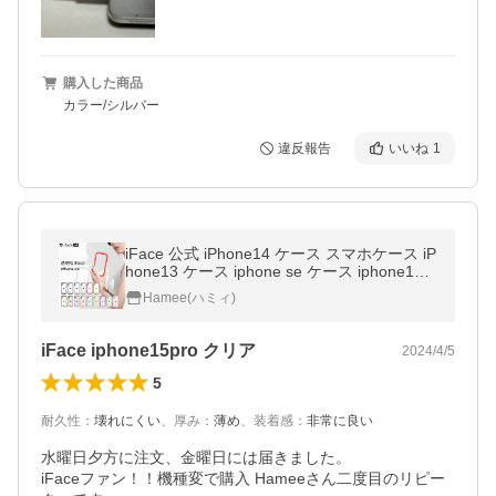
購入した商品
カラー/シルバー
違反報告
いいね
1
iFace 公式 iPhone14 ケース スマホケース iP
hone13 ケース iphone se ケース iphone12
ケース iphone15pro max ケース 透明 クリア
Hamee(ハミィ)
耐衝撃 おしゃれ
iFace iphone15pro クリア
2024/4/5
5
耐久性
：
壊れにくい
、
厚み
：
薄め
、
装着感
：
非常に良い
水曜日夕方に注文、金曜日には届きました。

iFaceファン！！機種変で購入 Hameeさん二度目のリピー