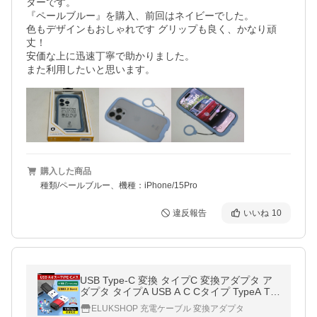
ターです。

『ペールブルー』を購入、前回はネイビーでした。

色もデザインもおしゃれです グリップも良く、かなり頑
丈！

安価な上に迅速丁寧で助かりました。

また利用したいと思います。
購入した商品
種類/ペールブルー、機種：iPhone/15Pro
違反報告
いいね
10
USB Type-C 変換 タイプC 変換アダプタ ア
ダプタ タイプA USB A C Cタイプ TypeA Ty
peC USB-A USB-C
ELUKSHOP 充電ケーブル 変換アダプタ