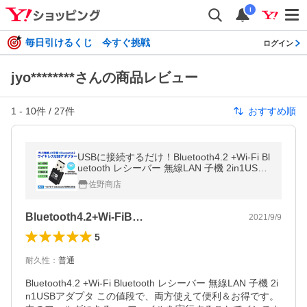
i
毎日引けるくじ 今すぐ挑戦
ログイン
jyo********さんの商品レビュー
1
-
10
件 /
27
件
おすすめ順
USBに接続するだけ！Bluetooth4.2 +Wi-Fi Bl
uetooth レシーバー 無線LAN 子機 2in1USB
アダプタ 定番
佐野商店
Bluetooth4.2+Wi-FiB…
2021/9/9
5
耐久性
：
普通
Bluetooth4.2 +Wi-Fi Bluetooth レシーバー 無線LAN 子機 2i
n1USBアダプタ この値段で、両方使えて便利＆お得です。
