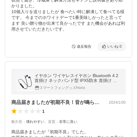
状態て届き、冷蔵庫で解凍方法もキチンと説明書きあり助
かりました。

10個入りを送りましたが 食べたい時に解凍して食べてる様
です。 今までのホワイトデーで1番美味しかったと言って
ます 良い贈り物が出来て良かったです また機会があれば利
用させていただきたいです。
違反報告
いいね
0
イヤホン ワイヤレスイヤホン Bluetooth 4.2
首掛け ネックバンド型 IPX5防水 首掛け ス
ポーツ仕様 カナル型 iphone Android スポー
スマートフォングッズHono
ツイヤホン A86
商品届きましたが初期不良！音が鳴らない！
2024/1/30
1
耐久性
：
壊れやすい
、
音質
：
非常に良い
商品届きましたが『初期不良』でした。
