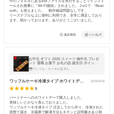
中のフォルダにあるexeファイルを実行することでインスト
ールされ無事に『WI-FI接続』されました。２in1で 『Bluet
ooth』も使えました。　動作確認問題なしです。

リーズナブルな上に便利に利用でき、非常に満足しており
ます。助かっております。ありがとうございました。
違反報告
いいね
0
お中元 ギフト 2026 スイーツ 御中元 プレゼ
ント 退職 お菓子 お礼の品 誕生日 ポイント
利用 爆買 ワッフルケーキ10個
ワッフル・ケーキの店 R.L
ワッフルケーキ冷凍タイプ ホワイトデー贈物
2024/3/18
5
パートナーへのホワイトデーで購入しました。

美味しいとかなり喜んでおりました。

ワッフルケーキ冷凍タイプ 注文してから作り、冷凍された
状態て届き、冷蔵庫で解凍方法もキチンと説明書きあり助