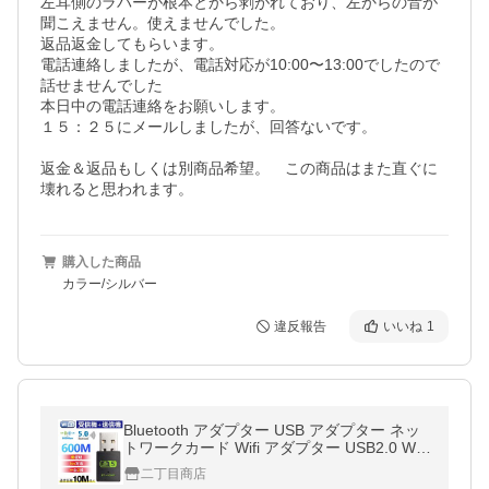
左耳側のラバーが根本とから剥がれており、左からの音が
聞こえません。使えませんでした。

返品返金してもらいます。

電話連絡しましたが、電話対応が10:00〜13:00でしたので
話せませんでした

本日中の電話連絡をお願いします。

１５：２５にメールしましたが、回答ないです。

返金＆返品もしくは別商品希望。　この商品はまた直ぐに
壊れると思われます。
購入した商品
カラー/シルバー
違反報告
いいね
1
Bluetooth アダプター USB アダプター ネッ
トワークカード Wifi アダプター USB2.0 WiF
i レシーバー 2.4GHz 150Mbps/5.8GHz 433
二丁目商店
Mbps 対応 最大600Mbps