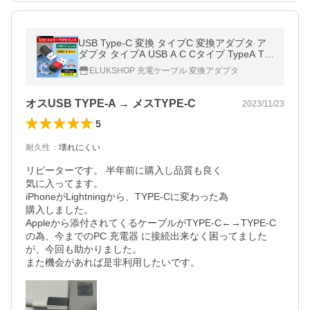
USB Type-C 変換 タイプC 変換アダプタ ア
ダプタ タイプA USB A C Cタイプ TypeA Ty
peC USB-A USB-C
ELUKSHOP 充電ケーブル 変換アダプタ
オスUSB TYPE-A → メスTYPE-C
2023/11/23
5
耐久性
：
壊れにくい
リピーターです。 半年前に購入し品質も良く

気に入ってます。

iPhoneがLightningから、TYPE-Cに変わった為

購入しました。

Appleから添付されてくるケーブルがTYPE-C←→TYPE-C
の為、今までのPC 充電器 に接続出来なく困ってました
が、今回も助かりました。

また機会があれば是非利用したいです。