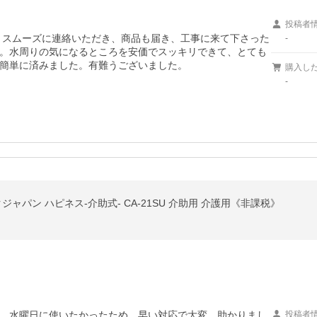
投稿者
かかわらず、スムーズに連絡いただき、商品も届き、工事に来て下さった
-
。水周りの気になるところを安価でスッキリできて、とても
簡単に済みました。有難うございました。
購入し
-
ジャパン ハピネス-介助式- CA-21SU 介助用 介護用《非課税》
。水曜日に使いたかったため、早い対応で大変、助かりまし
投稿者