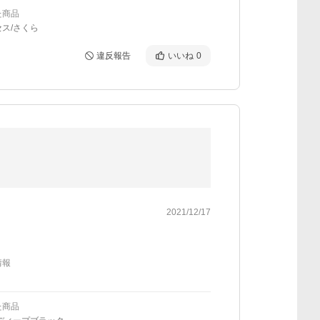
た商品
ス/さくら
違反報告
いいね
0
2021/12/17
情報
た商品