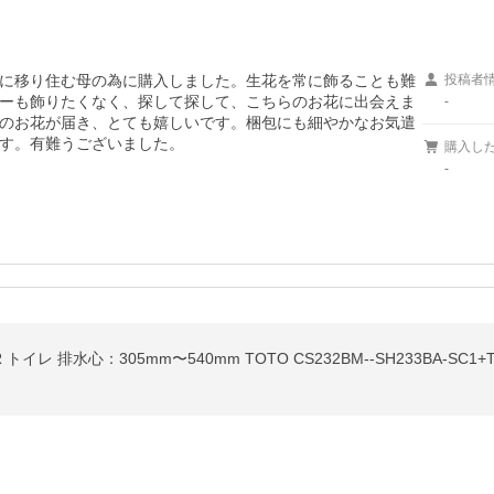
に移り住む母の為に購入しました。生花を常に飾ることも難
投稿者
ーも飾りたくなく、探して探して、こちらのお花に出会えま
-
のお花が届き、とても嬉しいです。梱包にも細やかなお気遣
す。有難うございました。
購入し
-
 排水心：305mm〜540mm TOTO CS232BM--SH233BA-SC1+