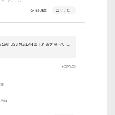
ディープブラック
違反報告
いいね
0
ノートパソコン Windows11 Microsoft Office付 SSD 120GB 256GB メモリ 8GB CPU corei5 corei3 Celeron 15型 USB 無線LAN 富士通 東芝 等 安い オフィス付き
2020/3/20
情報
た商品