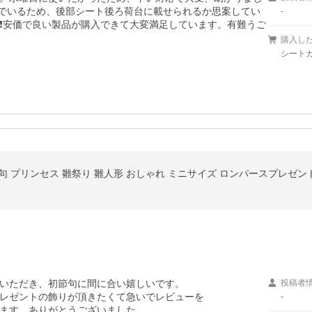
んでいるため、後部シート後ろ荷台に載せられるか思案してい
-
❗安価で良い製品が購入できて大変満足しています。有難うご
購入し
シートカ
節句 プリンセス 雛祭り 雛人形 おしゃれ ミニサイズ ロンパースプレゼン
いただき、初節句に間に合い嬉しいです。

投稿者
レゼントの飾りが頂きたくて急いでレビューを

-
ます。ありがとうございました。
