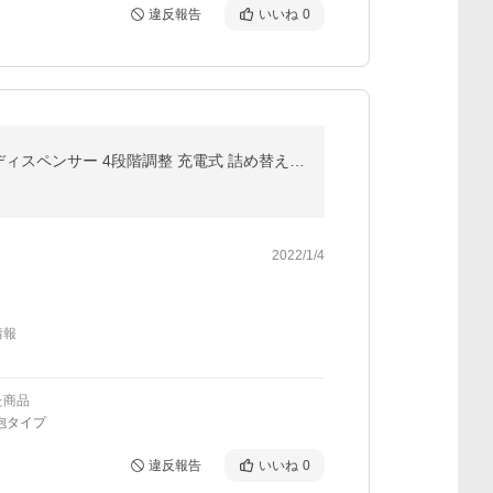
違反報告
いいね
0
ソープディスペンサー ディスペンサー 自動 泡 ボトル おしゃれ ハンドソープ 液体 防水 IPX5防水 オートディスペンサー 4段階調整 充電式 詰め替え 静音
2022/1/4
情報
た商品
泡タイプ
違反報告
いいね
0