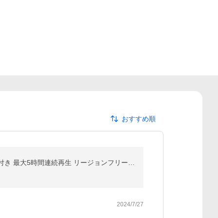
おすすめ順
★レビュー特典あり★【DBPOWER正規品】 12.5型 ポータブルDVDプレーヤー 10.5インチ 車載ホルター付き 最大5時間連続再生 リージョンフリー レジューム機能
2024/7/27