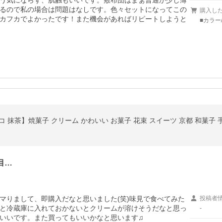
う気にならず、肌触もいいです。敷布団はまぁ普通か少し薄
るので私の場合は問題はなしです。色々セットになってこの
購入し
カフカでよかったです！また機会があればリピートしようと
■カラー
コ 抹茶】焼菓子 クリーム かわいい お菓子 花束 スイーツ 京都 和菓子 
目…
マりまして、即購入だなと思いました(笑)味見で食べてみた
投稿者
と冷蔵庫に入れておかないとクリームが溶けそうだなと思っ
-
いいです。また買ってもいいかなと思います♫