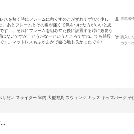
レスを敷く時にフレームに敷くすのこがずれてずれて少し
投稿者
した。あとフレームとその角が痛くて気をつけた方がいいと思
-
です…。それにフレームを組み立た後に設置する時に必要な
題はないですが、どうかなーというところですね。でも値段
購入し
です。マットレスもふかふかで寝心地も良かったです♪
カラー/
べりだい スライダー 室内 大型遊具 スウィング キッズ キッズパーク 子
類…