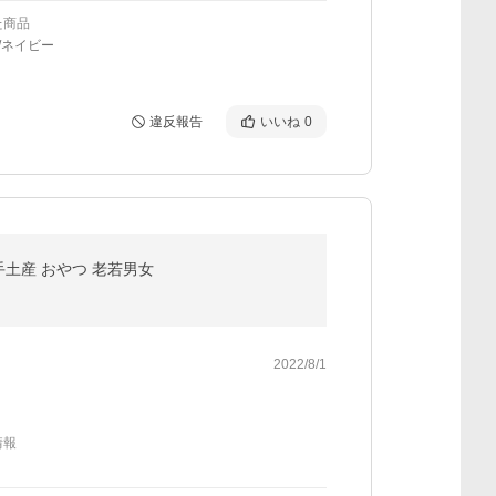
た商品
/ネイビー
違反報告
いいね
0
手土産 おやつ 老若男女
2022/8/1
情報