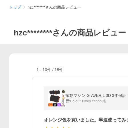
トップ
hzc********さんの商品レビュー
hzc********さんの商品レビュー
1
-
10
件 /
18
件
Colour Times Yahoo!店
オレンジ色を買いました。早速使ってみ