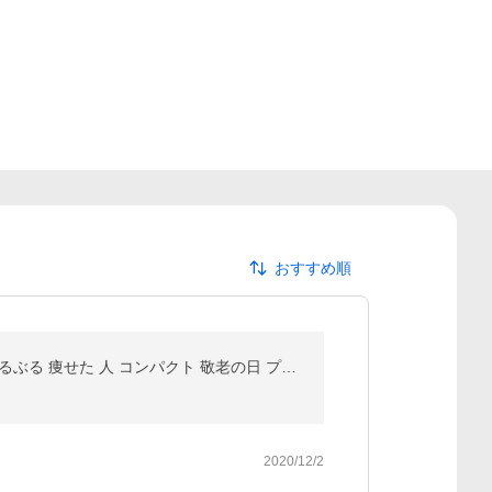
おすすめ順
振動マシン G-AVERIL 3D 3年保証 ダイエット器具 効果 静音 格安 小型 シェイカー式 ブルブルマシーン ぶるぶる 痩せた 人 コンパクト 敬老の日 プレゼント
2020/12/2