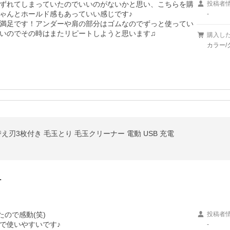
ずれてしまっていたのでいいのがないかと思い、こちらを購
投稿者
ゃんとホールド感もあっていい感じです♪

-
満足です！アンダーや肩の部分はゴムなのでずっと使ってい
いのでその時はまたリピートしようと思います♫
購入し
カラー/
え刃3枚付き 毛玉とり 毛玉クリーナー 電動 USB 充電
…
ので感動(笑)

投稿者
使いやすいです♪

-