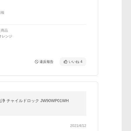
情報
た商品
オレンジ
違反報告
いいね
4
浄 チャイルドロック JW90WP01WH
2021/4/12