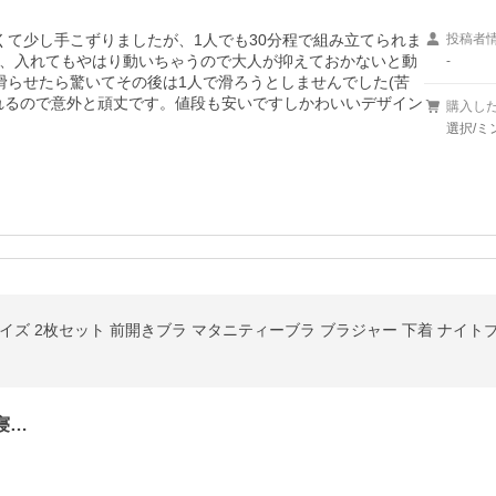
くて少し手こずりましたが、1人でも30分程で組み立てられま
投稿者
、入れてもやはり動いちゃうので大人が抑えておかないと動
-
滑らせたら驚いてその後は1人で滑ろうとしませんでした(苦
れるので意外と頑丈です。値段も安いですしかわいいデザイン
購入し
選択/ミ
イズ 2枚セット 前開きブラ マタニティーブラ ブラジャー 下着 ナイト
寝…