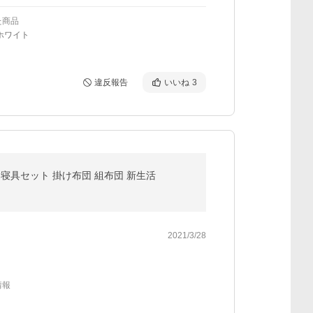
た商品
ホワイト
違反報告
いいね
3
 寝具セット 掛け布団 組布団 新生活
2021/3/28
情報