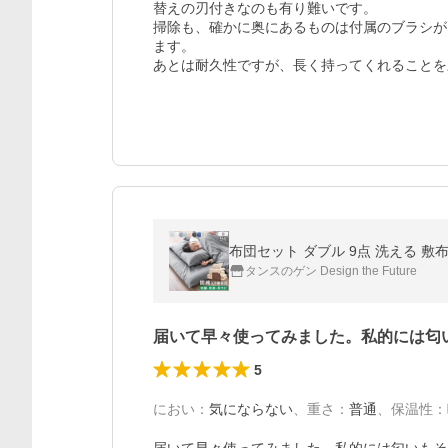
替えの刃付きなのも有り難いです。

掃除も、確かに奥にあるものは付属のブラシが
ます。

あとは耐久性ですが、長く持ってくれることを
布団セット ダブル 9点 洗える 敷
タンスのゲン Design the Future
届いて早々使ってみました。私的には匂
5
におい
：
気にならない
、
重さ
：
普通
、
保温性
：