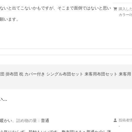
ないと出てこないかもですが、そこまで面倒ではないと思い
購入し
カラー/
願います。
布団 掛布団 枕 カバー付き シングル布団セット 来客用布団セット 来客用
い…
暖かい
、
詰め物の量
：
普通
投稿者
-