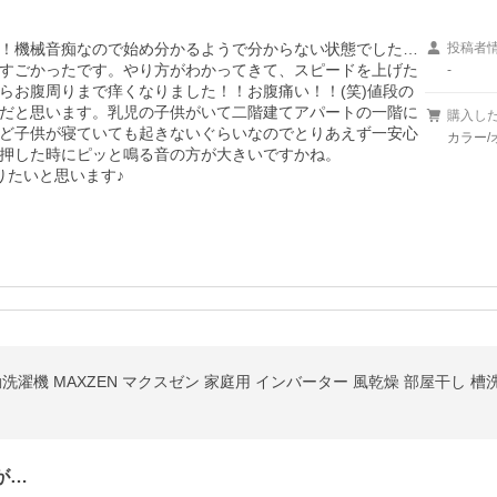
！機械音痴なので始め分かるようで分からない状態でした…
投稿者
すごかったです。やり方がわかってきて、スピードを上げた
-
らお腹周りまで痒くなりました！！お腹痛い！！(笑)値段の
だと思います。乳児の子供がいて二階建てアパートの一階に
購入し
ど子供が寝ていても起きないぐらいなのでとりあえず一安心
カラー/
押した時にピッと鳴る音の方が大きいですかね。

りたいと思います♪
動洗濯機 MAXZEN マクスゼン 家庭用 インバーター 風乾燥 部屋干し 槽洗
が…