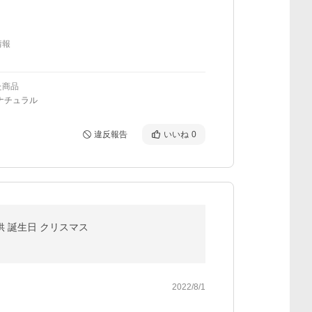
情報
た商品
ナチュラル
違反報告
いいね
0
供 誕生日 クリスマス
2022/8/1