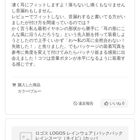
凄く耳にフィットしますよ！落ちないし痛くもなりません
し音漏れもしません。

レビューでフィットしない、音漏れすると書いてる方がい
ましたが付け方を間違っているのでは？

かく言う私も最初イヤホンの形状から勝手に「耳の形にこ
んな風に沿うんだろうな」という先入観を持って装着しよ
うとしたので上手くいかず「わ〜私の耳に全然合わない！
失敗した！」と焦りました。でもパッケージの装着写真を
参考に角度を変えて付けてみたらバッチリ嵌まる感覚に出
会えました！コツは音量ボタンが水平になるように装着す
る感じです。
購入した商品
カラー/ブルー
違反報告
いいね
0
ロゴス LOGOS レインウェア | バックパック
レインスーツ（ネイビ）|カッパ