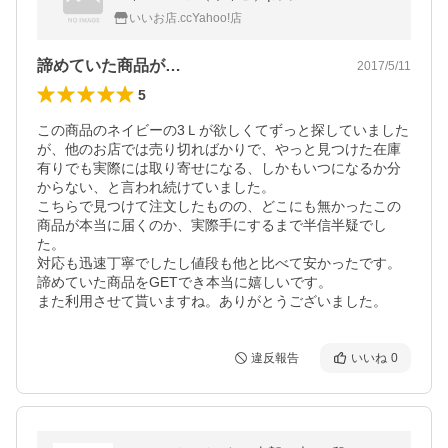
いいお店.ccYahoo!店
諦めていた商品が…
2017/5/11
5
この商品のネイビーの3Ｌが欲しくてずっと探していました
が、他のお店では売り切ればかりで、やっと見つけた在庫
有りでも実際には取り寄せになる、しかもいつになるか分
からない、と言われ続けていました。

こちらで見つけて注文したものの、どこにも無かったこの
商品が本当に届くのか、実際手にするまで半信半疑でし
た。

対応も迅速丁寧でしたし値段も他と比べて安かったです。
諦めていた商品をGETでき本当に嬉しいです。

また利用させて貰いますね。ありがとうございました。
違反報告
いいね
0