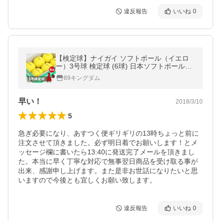
違反報告
いいね
0
【検定球】ナイガイ ソフトボール（イエロ
ー）3号球 検定球 (6球) 日本ソフトボール協
会推奨球
89キングダム
早い！
2018/3/10
5
急ぎ必要になり、あすつく便ギリギリの13時ちょっと前に
注文させて頂きました。必ず明日着でお願いします！とメ
ッセージ欄に書いたら13:40に発送完了メールを頂きまし
た。本当に早く丁寧な対応で無事翌日商品を受け取る事が
出来、感謝申し上げます。また是非お世話になりたいと思
いますので今後とも宜しくお願い致します。
違反報告
いいね
0