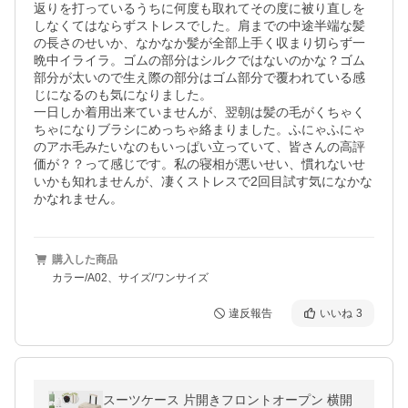
返りを打っているうちに何度も取れてその度に被り直しを
しなくてはならずストレスでした。肩までの中途半端な髪
の長さのせいか、なかなか髪が全部上手く収まり切らず一
晩中イライラ。ゴムの部分はシルクではないのかな？ゴム
部分が太いので生え際の部分はゴム部分で覆われている感
じになるのも気になりました。

一日しか着用出来ていませんが、翌朝は髪の毛がくちゃく
ちゃになりブラシにめっちゃ絡まりました。ふにゃふにゃ
のアホ毛みたいなのもいっぱい立っていて、皆さんの高評
価が？？って感じです。私の寝相が悪いせい、慣れないせ
いかも知れませんが、凄くストレスで2回目試す気になかな
かなれません。
購入した商品
カラー/A02、サイズ/ワンサイズ
違反報告
いいね
3
スーツケース 片開きフロントオープン 横開