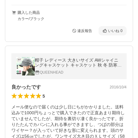
購入した商品
カラー/ブラック
違反報告
いいね
0
帽子 レディース 大きいサイズ AWシャイニ
ングキャスケット キャスケット 秋 冬 防寒対
策に 秋冬 SALE セール
QUEENHEAD
良かったです
2016/10/4
5
メール便なので届くのは少し日にちがかかりました。送料
込みで1000円ちょっとで購入できたので正直あまり期待し
ていませんでしたが、期待を裏切り凄く良かったです。折
りたたんでカバンに入れる事ができますし、つばの部分は
ワイヤー？が入っていて好きな形に変えられます。頭のサ
イズは56㎝でしたが、ワンサイズ大き目のＸＬサイズ（58