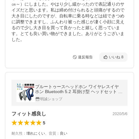
㎝～）にしました。やはり少し緩かったので表記通りのサ
イズだと思います。私は締め付けられると頭痛がするので
大き目にしたのですが、自転車に乗る時などは紐できつめ
に調整できますし、ふんわり被った感じが凄く小顔に見え
るので少し大き目を買って良かったと嬉しく思っていま
す。とても良い買い物ができました。ありがとうございま
した。
違反報告
いいね
8
ブルートゥースヘッドホン ワイヤレスイヤ
ホン Bluetooth 5.2 耳掛け型 ヘッドセット 左
右耳通用 最高音質 無痛装着 180°回転【PL
明誠ショップ
保険加入済み製品・安心】
フィット感良し
2020/5/6
5
耐久性
：
壊れにくい
、
音質
：
良い