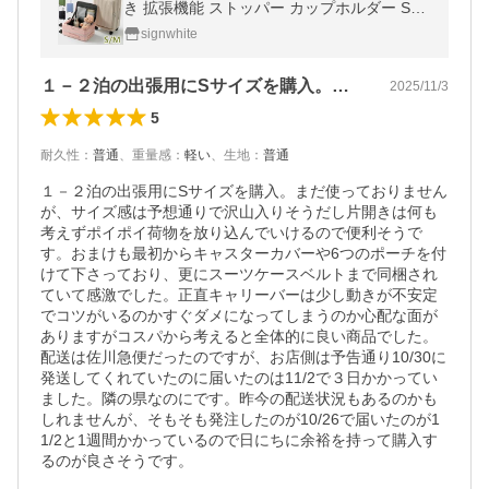
き 拡張機能 ストッパー カップホルダー Sサ
イズ 機内持ち込み Mサイズ スーツケース フ
signwhite
ロントオープン 多機能
１－２泊の出張用にSサイズを購入。まだ…
2025/11/3
5
耐久性
：
普通
、
重量感
：
軽い
、
生地
：
普通
１－２泊の出張用にSサイズを購入。まだ使っておりません
が、サイズ感は予想通りで沢山入りそうだし片開きは何も
考えずポイポイ荷物を放り込んでいけるので便利そうで
す。おまけも最初からキャスターカバーや6つのポーチを付
けて下さっており、更にスーツケースベルトまで同梱され
ていて感激でした。正直キャリーバーは少し動きが不安定
でコツがいるのかすぐダメになってしまうのか心配な面が
ありますがコスパから考えると全体的に良い商品でした。
配送は佐川急便だったのですが、お店側は予告通り10/30に
発送してくれていたのに届いたのは11/2で３日かかってい
ました。隣の県なのにです。昨今の配送状況もあるのかも
しれませんが、そもそも発注したのが10/26で届いたのが1
1/2と1週間かかっているので日にちに余裕を持って購入す
るのが良さそうです。