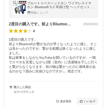
ブルートゥースヘッドホン ワイヤレスイヤ
ホン Bluetooth 5.2 耳掛け型 ヘッドセット 左
右耳通用 最高音質 無痛装着 180°回転【PL
明誠ショップ
保険加入済み製品・安心】
2度目の購入です。前よりBluetoo…
2023/10/31
4
2度目の購入です。

前よりBluetoothが繋がるのが早くなったように感じ、そこ
は良かったのですが、繋がる範囲は狭くなったように感じ
ました。

私は家事をしながらYouTubeを聞いているのですが、一階
でスマホを充電しながら2階（室内）に洗濯物を干しに行く
と繋がらなくなります。前の物は繋がったのに個体差があ
るのかな？因みに吹抜けなのですが‥。残念です。
購入した商品
カラー/ブラック
違反報告
いいね
0