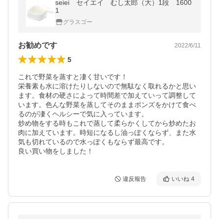
seiei セイエイ むし太郎（大）1段 1600
1
グラスゴー
お勧めです
2022/6/11
5
これで野菜を蒸すと凄く甘いです！

栄養素も水に溶けたりしないので無駄なく取れるかと思い
ます。食材の硬さによって時間差で加えていって調整して
います。色んな野菜を蒸してそのままポンズをかけて食べ
るのが凄くヘルシーで気に入っています。

炒め物をする時もこれで蒸して柔らかくしてから炒めたお
肉に加えています。時短になるし油っぽくならず、また水
気も切れているので水っぽくもならず最高です。

違反報告
いいね
4