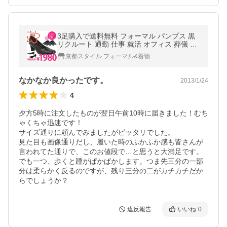
3足購入で送料無料 フォーマル パンプス 黒
リクルート 通勤 仕事 就活 オフィス 葬儀 痛
くない パンプス ブラックフォーマル 喪服 大
京都スタイル フォーマル&着物
きいサイズ 3E 走れる 幅広
なかなか良かったです。
2013/1/24
4
夕方5時に注文したものが翌日午前10時に届きました！むち
ゃくちゃ迅速です！

サイズ通りに頼んでみましたがピッタリでした。

見た目も画像通りだし、履いた時のふかふか感も皆さんが
言われてた通りで、このお値段で…と思うと大満足です。

でも一つ、歩くと踵がぱかぱかします。つま先三分の一部
分は柔らかく反るのですが、残り三分の二がカチカチだか
らでしょうか？
違反報告
いいね
0