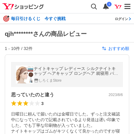
i
毎日引けるくじ 今すぐ挑戦
ログイン
qjh********さんの商品レビュー
1
-
10
件 /
32
件
おすすめ順
ナイトキャップ レディース シルクナイトキ
ャップ ヘアキャップ ロングヘア 就寝用 パサ
つき予防 ヘアケア 保湿 母の日 ママ
しろくまStore
思っていたのと違う
2023/8/6
3
日曜日に頼んで届いたのは金曜日でした。ずっと注文確認
中になっていたので記載されているより発送は遅い印象で
した。でも丁寧な印刷物が入っていました。

ナイトキャップはゴムがキツくなくて良かったのですが寝