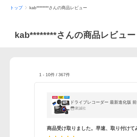
トップ
kab********さんの商品レビュー
kab********さんの商品レビュー
1
-
10
件 /
367
件
ドライブレコーダー 最新進化版 前後2
衆誠社
商品受け取りました。早速、取り付けて