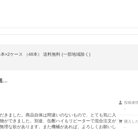
4本×2ケース （48本） 送料無料 (一部地域除く)
送…
投稿者
-
だきました。商品自体は間違いのないもので、とても気に入
物ができました。別途、缶酎ハイもリピーターで混合注文が
購入し
無理な欲があります。また機械があれば、よろしくお願いし
-