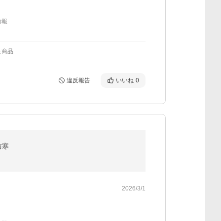
情報
た商品
違反報告
いいね
0
防寒
2026/3/1