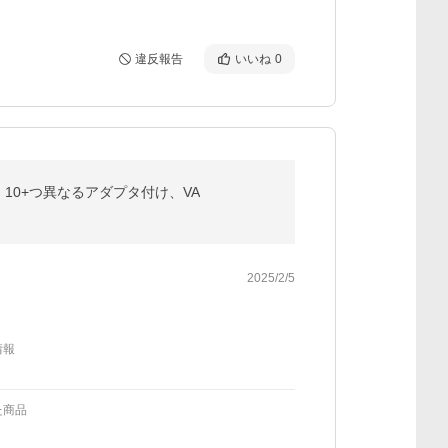
違反報告
いいね
0
、10+つ異なるアダプタ付け、VA
2025/2/5
情報
た商品