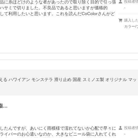
品に糸ほどけのような者があったので取り除く目的で引っ張
投稿者
ハサミで切りました。不良品であると思いますが価格的
-
て利用したいと思います。これを読んだCoColorさんがど
購入し
カラー/
 洗える ハワイアン モンステラ 滑り止め 国産 スミノエ製 オリジナル マ
指…
したんですが、あいにく雨模様で濡れてないか心配で早々に
投稿者
ライバーのお心遣いなのか、大きなビニール袋に入れてくれ
-