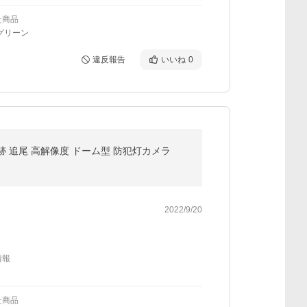
た商品
グリーン
違反報告
いいね
0
動追跡 追尾 高解像度 ドーム型 防犯灯カメラ
2022/9/20
情報
た商品