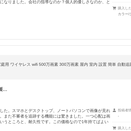
になりました。会社の指導なのか？個人的優しさなのか、と
購入し
カラー/
用 ワイヤレス wifi 500万画素 300万画素 屋内 室内 設置 簡単 自
製…
した。スマホとデスクトップ、ノートパソコンで画像が見れ
投稿者
。また不審者を追跡する機能には驚きました。一つ心配は画
-
いうところと、耐久性です。この価格なので1年持てばよい
購入し