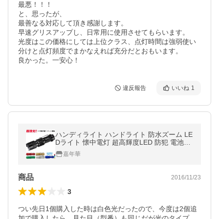
最悪！！！

と、思ったが、

最善なる対応して頂き感謝します。

早速グリスアップし、日常用に使用させてもらいます。

光度はこの価格にしては上位クラス、点灯時間は強弱使い
分けと点灯頻度でまかなえれば充分だとおもいます。

良かった。一安心！
違反報告
いいね
1
ハンディライト ハンドライト 防水ズーム LE
Dライト 懐中電灯 超高輝度LED 防犯 電池式
自転車用 ネコポス送料無料 翌日配達対応
嘉年華
商品
2016/11/23
3
つい先日1個購入した時は白色光だったので、今度は2個追
加で購入したら、見た目（型番）も同じだが光のタイプ