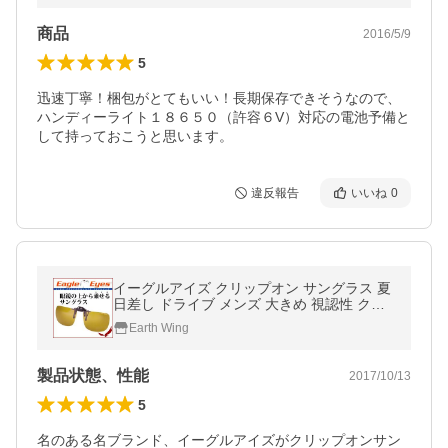
商品
2016/5/9
5
迅速丁寧！梱包がとてもいい！長期保存できそうなので、
ハンディーライト１８６５０（許容６V）対応の電池予備と
して持っておこうと思います。
違反報告
いいね
0
イーグルアイズ クリップオン サングラス 夏
日差し ドライブ メンズ 大きめ 視認性 クリ
ップ ケース付き UVカット 紫外線対策 偏光
Earth Wing
NASA技術 EAGLE EYES
製品状態、性能
2017/10/13
5
名のある名ブランド、イーグルアイズがクリップオンサン