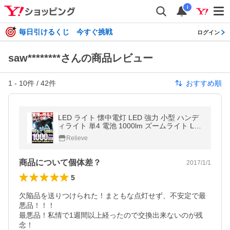
i
毎日引けるくじ 今すぐ挑戦
ログイン
saw********さんの商品レビュー
1
-
10
件 /
42
件
おすすめ順
LED ライト 懐中電灯 LED 強力 小型 ハンデ
ィライト 単4 電池 1000lm ズームライト L2
超強力LED 超強光 防滴 生活防水 防塵 広角
Relieve
ズーム
商品について個体差？
2017/1/1
5
欠陥品を送りつけられた！まともな点灯せず、不安定で最
悪品！！！

最悪品！私情で1週間以上経ったので交換出来ないのが残
念！
