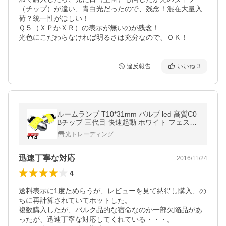
（チップ）が違い、青白光だったので、残念！混在大量入
荷？統一性がほしい！　　

Ｑ５（ＸＰかＸＲ）の表示が無いのが残念！

光色にこだわらなければ明るさは充分なので、ＯＫ！
違反報告
いいね
3
ルームランプ T10*31mm バルブ led 高質C0
Bチップ 三代目 快速起動 ホワイト フェスト
ン球 電球 車検対応 2個
光トレーディング
迅速丁寧な対応
2016/11/24
4
送料表示に1度ためらうが、レビューを見て納得し購入、の
ちに再計算されていてホットした。

複数購入したが、バルク品的な宿命なのか一部欠陥品があ
ったが、迅速丁寧な対応してくれている・・・。
