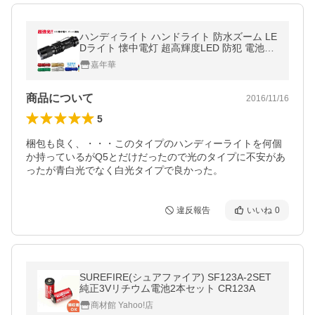
ハンディライト ハンドライト 防水ズーム LE
Dライト 懐中電灯 超高輝度LED 防犯 電池式
自転車用 ネコポス送料無料 翌日配達対応
嘉年華
商品について
2016/11/16
5
梱包も良く、・・・このタイプのハンディーライトを何個
か持っているがQ5とだけだったので光のタイプに不安があ
ったが青白光でなく白光タイプで良かった。
違反報告
いいね
0
SUREFIRE(シュアファイア) SF123A-2SET
純正3Vリチウム電池2本セット CR123A
商材館 Yahoo!店