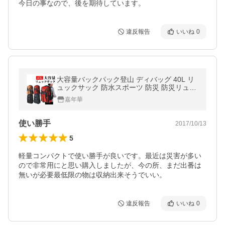
今日の事なので、後を期待しています。
違反報告
いいね
0
大容量バックパック登山 ディバッグ 40L リ
ュックサック 防水スポーツ 防災 防災リュッ
ク 宅配便配送 翌日配達送料無料
嘉年華
使い勝手
2017/10/13
5
軽量コンパクトで使い勝手が良いです。最近は災害が多い
ので非常用にと思い購入しましたが、今の所、まだ出番は
無いが必要最低限の物は収納出来そうでいい。
違反報告
いいね
0