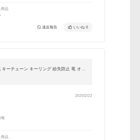
た商品
S
違反報告
いいね
0
キーホルダー ベルト取り付け 竜頭 ドラゴン キーホルダー ベルトループ 車 家 鍵 ダブルリング Wリング式 キーチェーン キーリング 紛失防止 竜 オシャレ 男性
2025/2/22
情報
た商品