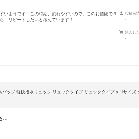
すいようです！この時期、割れやすいので、このお値段で３
投稿者
ら、リピートしたいと考えています！
-
購入し
-
O 防具バッグ 軽快撥水リュック リュックタイプ リュックタイプ s・lサイズ
も…