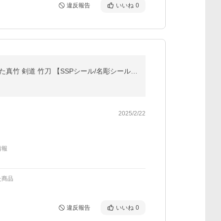
違反報告
いいね
0
【交換保証付】 真竹完成品 『真龍・真紅』 4本セット 中学生・高校生 [37-38サイズ] 肉厚で柔軟性に優れた真竹 剣道 竹刀 【SSPシール/名彫シール/WAX付】
2025/2/22
情報
た商品
違反報告
いいね
0