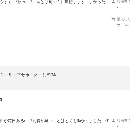
やすく、軽いので、あとは耐久性に期待します！よかった
投稿者
-
購入し
サイズ/(
ー 甲手下サポーター 紺/S/M/L
ロ…
習が毎日あるので到着が早いことはとても助かりました。価
投稿者
-