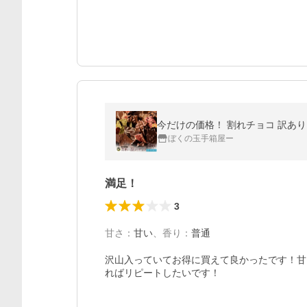
ぼくの玉手箱屋ー
満足！
3
甘さ
：
甘い
、
香り
：
普通
沢山入っていてお得に買えて良かったです！甘
ればリピートしたいです！