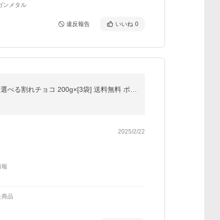
ガンメタル
違反報告
いいね
0
今だけの価格！ 割れチョコ 訳あり チョコ 是非食べ比べて見てください 絶対後悔させない!25種類より3個 選べる割れチョコ 200g×[3袋] 送料無料 ポイント利用
2025/2/22
情報
た商品