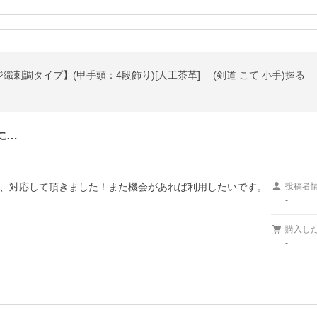
織刺調タイプ】(甲手頭：4段飾り)[人工茶革] (剣道 こて 小手)握る
に…
、対応して頂きました！また機会があれば利用したいです。
投稿者
-
購入し
-