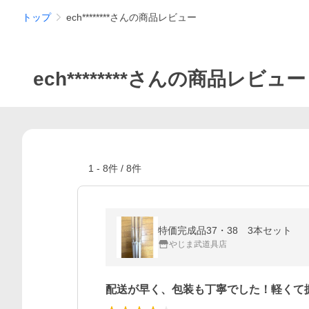
トップ
ech********さんの商品レビュー
ech********さんの商品レビュー
1
-
8
件 /
8
件
特価完成品37・38 3本セット
やじま武道具店
配送が早く、包装も丁寧でした！軽くて