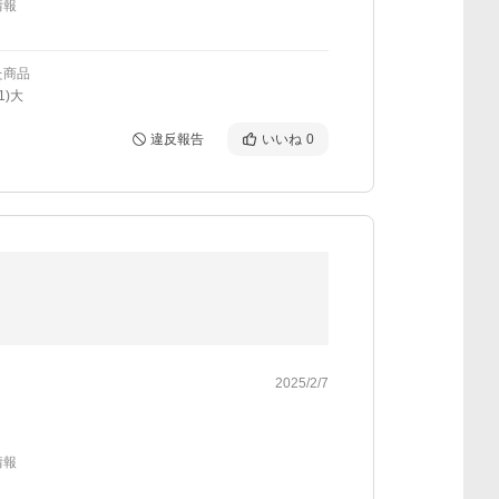
情報
た商品
1)大
違反報告
いいね
0
2025/2/7
情報