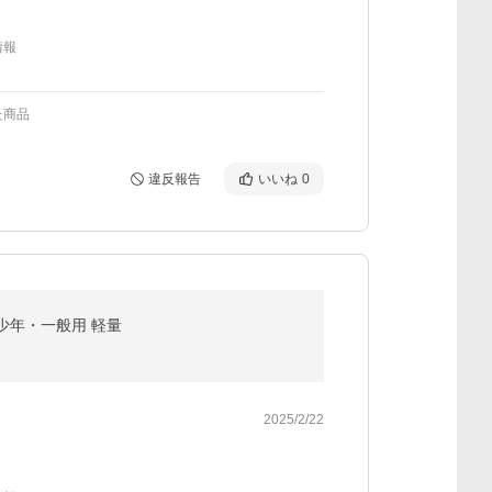
情報
た商品
違反報告
いいね
0
 少年・一般用 軽量
2025/2/22