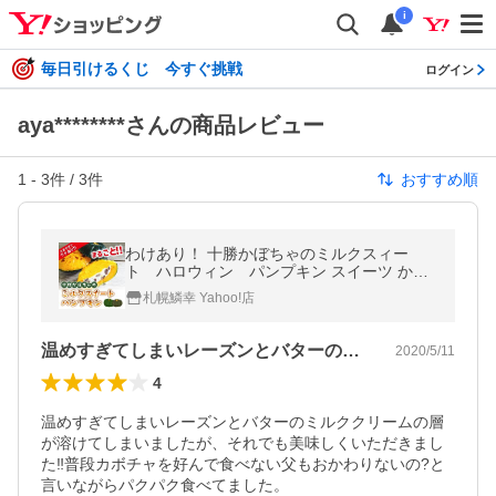
i
毎日引けるくじ 今すぐ挑戦
ログイン
aya********さんの商品レビュー
1
-
3
件 /
3
件
おすすめ順
わけあり！ 十勝かぼちゃのミルクスィー
ト ハロウィン パンプキン スイーツ かぼ
ちゃ 北海道 牛乳 デザート アウトレット お
札幌鱗幸 Yahoo!店
取り寄せ
温めすぎてしまいレーズンとバターのミル…
2020/5/11
4
温めすぎてしまいレーズンとバターのミルククリームの層
が溶けてしまいましたが、それでも美味しくいただきまし
た‼︎普段カボチャを好んで食べない父もおかわりないの?と
言いながらパクパク食べてました。