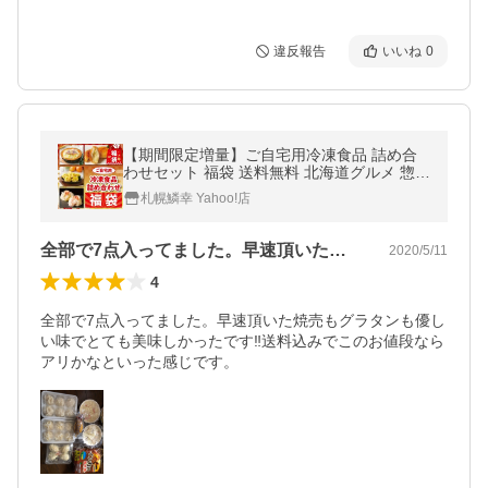
違反報告
いいね
0
【期間限定増量】ご自宅用冷凍食品 詰め合
わせセット 福袋 送料無料 北海道グルメ 惣
菜 冷凍 食品 お取り寄せ お試し しゅうま
札幌鱗幸 Yahoo!店
い わけあり
全部で7点入ってました。早速頂いた焼売…
2020/5/11
4
全部で7点入ってました。早速頂いた焼売もグラタンも優し
い味でとても美味しかったです‼︎送料込みでこのお値段なら
アリかなといった感じです。