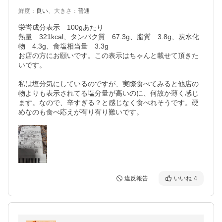
鮮度
：
良い
、
大きさ
：
普通
栄誉成分表示　100gあたり

熱量　321kcal、タンパク質　67.3g、脂質　3.8g、炭水化
物　4.3g、食塩相当量　3.3g

お店の方にお願いです。この表示はちゃんと載せて頂きた
いです。

私は塩分気にしているのですが、実際食べてみると他店の
物よりも表示されてる塩分量が高いのに、何故か薄く感じ
ます。なので、辛すぎる？と感じなく食べれそうです。硬
めなのも食べ応えが有り有り難いです。
違反報告
いいね
4