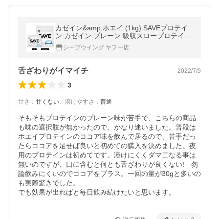
カゼイン&amp;ホエイ (1kg) SAVEプロテイ
ン カゼイン プレーン 吸収スロープロテイン
無添加 1kg
シープウイング ヤフー店
舌ざわりがイマイチ
2022/7/9
3
甘さ
：
甘くない
、
溶けやすさ
：
普通
そもそもプロテインのプレーン味が苦手で、こちらの商品
も味の選択肢が無かったので、かなり迷いました。普段は
ホエイプロテインのココア味を飲んで居るので、苦手だっ
たらココアを足せば良いと初めての購入を決めました。夜
用のプロテインは初めてです。溶けにくくダマ二なる事は
無いのですが、口に含むと何とも舌ざわりが良くない!　勿
論飲みにくいのでココアをプラス。一回の量が30gと多いの
も実際驚きでした。

でも効果が出ればと毎日飲み続けたいと思います。