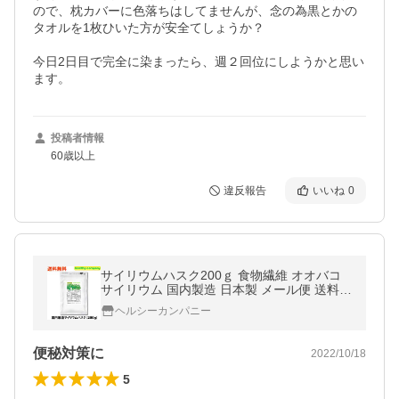
ので、枕カバーに色落ちはしてませんが、念の為黒とかの
タオルを1枚ひいた方が安全てしょうか？

今日2日目で完全に染まったら、週２回位にしようかと思い
ます。
投稿者情報
60歳以上
違反報告
いいね
0
サイリウムハスク200ｇ 食物繊維 オオバコ
サイリウム 国内製造 日本製 メール便 送料無
料
ヘルシーカンパニー
便秘対策に
2022/10/18
5