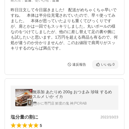
耐久性
：
普通
、
使い心地
：
普通
昨日注文して今日届きました!　配送がめちゃくちゃ早いで
すね。　本体は半分位充電されていたので、早々使ってみ
ました。　本体が思っていたよりも重くてびっくりです
が、肩とかは一回でもスッキリしました。丸いボールの様
なのをつけてしましたが、他のに差し替えて足の裏や腕に
も試したいと思います。1万円を超える商品も有るので、何
処が違うのか分かりませんが、このお値段で肩周りがスッ
キリするのならば満点です。
違反報告
いいね
0
無添加 あたりめ 200g おつまみ 珍味 するめ
スルメ いか イカ
かに専門店 鮮度の鬼 神戸CRAB
塩分量の割に
2022/10/23
5