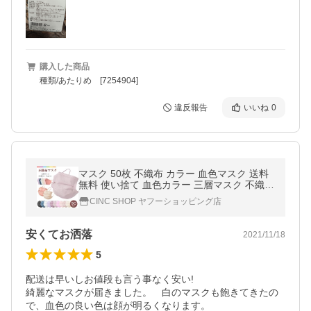
購入した商品
種類/あたりめ [7254904]
違反報告
いいね
0
マスク 50枚 不織布 カラー 血色マスク 送料
無料 使い捨て 血色カラー 三層マスク 不織布
マスク 三層構造 男女兼用 立体
CINC SHOP ヤフーショッピング店
安くてお洒落
2021/11/18
5
配送は早いしお値段も言う事なく安い!

綺麗なマスクが届きました。　白のマスクも飽きてきたの
で、血色の良い色は顔が明るくなります。
