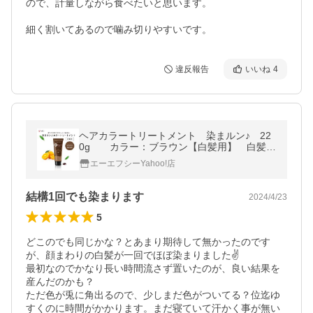
ので、計量しながら食べたいと思います。

細く割いてあるので噛み切りやすいです。
違反報告
いいね
4
ヘアカラートリートメント 染まルン♪ 22
0g カラー：ブラウン【白髪用】 白髪染
め カラートリートメント セルフカラー
エーエフシーYahoo!店
ヘア 染まるん 爆買 超PayPay祭
結構1回でも染まります
2024/4/23
5
どこのでも同じかな？とあまり期待して無かったのです
が、顔まわりの白髪が一回でほぼ染まりました✌️

最初なのでかなり長い時間流さず置いたのが、良い結果を
産んだのかも？

ただ色が兎に角出るので、少しまだ色がついてる？位迄ゆ
すくのに時間がかかります。まだ寝ていて汗かく事が無い