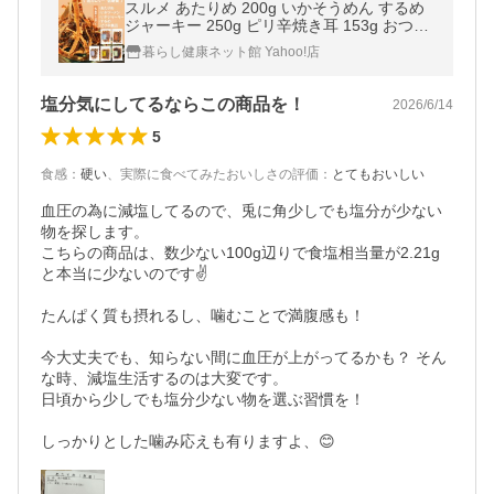
スルメ あたりめ 200g いかそうめん するめ
ジャーキー 250g ピリ辛焼き耳 153g おつま
み イカ 珍味 いか おつまみ珍味 つまみ 酒 *
暮らし健康ネット館 Yahoo!店
(メール便)
塩分気にしてるならこの商品を！
2026/6/14
5
食感
：
硬い
、
実際に食べてみたおいしさの評価
：
とてもおいしい
血圧の為に減塩してるので、兎に角少しでも塩分が少ない
物を探します。

こちらの商品は、数少ない100g辺りで食塩相当量が2.21g
と本当に少ないのです✌️

たんぱく質も摂れるし、噛むことで満腹感も！

今大丈夫でも、知らない間に血圧が上がってるかも？ そん
な時、減塩生活するのは大変です。

日頃から少しでも塩分少ない物を選ぶ習慣を！

しっかりとした噛み応えも有りますよ、😊