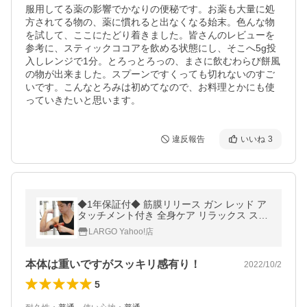
服用してる薬の影響でかなりの便秘です。お薬も大量に処
方されてる物の、薬に慣れると出なくなる始末。色んな物
を試して、ここにたどり着きました。皆さんのレビューを
参考に、スティックココアを飲める状態にし、そこへ5g投
入しレンジで1分。とろっとろっの、まさに飲むわらび餅風
の物が出来ました。スプーンですくっても切れないのすご
いです。こんなとろみは初めてなので、お料理とかにも使
っていきたいと思います。
違反報告
いいね
3
◆1年保証付◆ 筋膜リリース ガン レッド ア
タッチメント付き 全身ケア リラックス スト
レス発散 軽量 コンパクト ((S
LARGO Yahoo!店
本体は重いですがスッキリ感有り！
2022/10/2
5