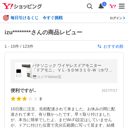
i
毎日引けるくじ 今すぐ挑戦
ログイン
izu********さんの商品レビュー
1
-
10
件 /
123
件
おすすめ順
パナソニック ワイヤレスドアモニター
「ドアモニ」 ＶＬ‐ＳＤＭ３１０‐Ｗ（ホワイ
ト）
コジマYahoo!店
便利ですが‥
2017/7/17
3
15日夜に注文、先程配達されて来ました。お休みの間に配
達されて来て、有り難かったです。早々取り付けました
が、本当に簡単でしたよ。まだWi-Fi設定はしていません
が、ドアに付けた位置で充分広範囲に写って居ます。結構