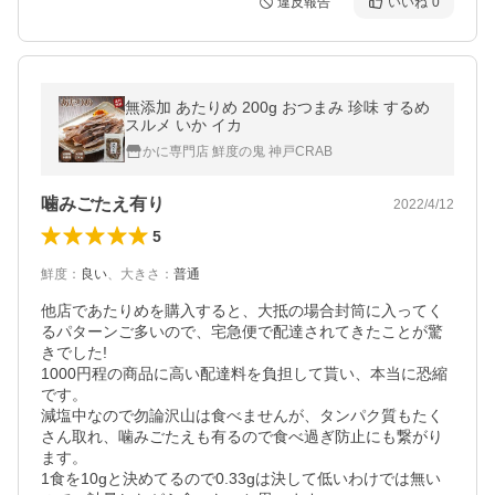
違反報告
いいね
0
無添加 あたりめ 200g おつまみ 珍味 するめ
スルメ いか イカ
かに専門店 鮮度の鬼 神戸CRAB
噛みごたえ有り
2022/4/12
5
鮮度
：
良い
、
大きさ
：
普通
他店であたりめを購入すると、大抵の場合封筒に入ってく
るパターンご多いので、宅急便で配達されてきたことが驚
きでした!

1000円程の商品に高い配達料を負担して貰い、本当に恐縮
です。

減塩中なので勿論沢山は食べませんが、タンパク質もたく
さん取れ、噛みごたえも有るので食べ過ぎ防止にも繋がり
ます。

1食を10gと決めてるので0.33gは決して低いわけでは無い