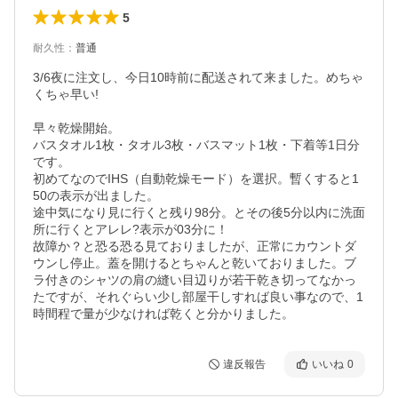
5
耐久性
：
普通
3/6夜に注文し、今日10時前に配送されて来ました。めちゃ
くちゃ早い!

早々乾燥開始。

バスタオル1枚・タオル3枚・バスマット1枚・下着等1日分
です。

初めてなのでIHS（自動乾燥モード）を選択。暫くすると1
50の表示が出ました。

途中気になり見に行くと残り98分。とその後5分以内に洗面
所に行くとアレレ?表示が03分に！

故障か？と恐る恐る見ておりましたが、正常にカウントダ
ウンし停止。蓋を開けるとちゃんと乾いておりました。ブ
ラ付きのシャツの肩の縫い目辺りが若干乾き切ってなかっ
たですが、それぐらい少し部屋干しすれば良い事なので、1
時間程で量が少なければ乾くと分かりました。
違反報告
いいね
0