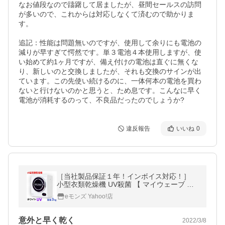
なお値段なので躊躇して居ましたが、昼間セールスの訪問
が多いので、これからは対応しなくて済むので助かりま
す。

追記：性能は問題無いのですが、使用して余りにも電池の
減りが早すぎて愕然です。単３電池４本使用しますが、使
い始めて約1ヶ月ですが、備え付けの電池は直ぐに無くな
り、新しいのと交換しましたが、それも交換のサインが出
ています。この先使い続けるのに、一体何本の電池を買わ
ないと行けないのかと思うと、ため息です。こんなに早く
電池が消耗するのって、不良品だったのでしょうか?
違反報告
いいね
0
［当社製品保証１年！インボイス対応！］
小型衣類乾燥機 UV殺菌 【 マイウェーブ ウ
ォームドライヤー3.0UV 】 ホワイト 3kg 衣
eモンズ Yahoo!店
類 靴乾燥機 衣類乾燥機
意外と早く乾く
2022/3/8