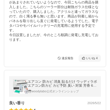
があまりされていないようなので、今回こちらの商品を購
入しました。こちらのソーラー部分は耐熱ガラス仕様とな
っていたので、購入しました。アクリルと違ってガラスな
ので、白く濁る事も無いと思います。商品が到着し箱から
パネルを取り出しら直ぐに発電しているようでした。電子
タバコやモバイルバッテリーの充電用に使用する予定で
す。

今日設置しましたが、今のところ順調に発電し充電してお
ります。

違反報告
いいね
4
エアコン 防カビ 消臭 貼るだけ ウッディラボ
エアコン防カビ カビ予防 臭い 対策 芳香 60
日持続 天然由来 アロマ 臭い対策 芳香剤 ハ
woodylabo公式オンラインショップ
ーブの香り 公式 爆買
良い香り
2026/5/22