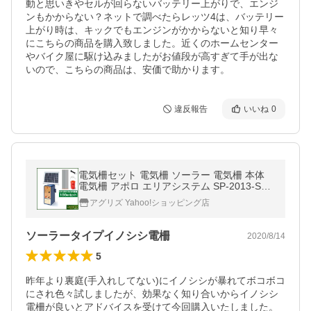
動と思いきやセルが回らないバッテリー上がりで、エンジ
ンもかからない？ネットで調べたらレッツ4は、バッテリー
上がり時は、キックでもエンジンがかからないと知り早々
にこちらの商品を購入致しました。近くのホームセンター
やバイク屋に駆け込みましたがお値段が高すぎて手が出な
いので、こちらの商品は、安価で助かります。
違反報告
いいね
0
電気柵セット 電気柵 ソーラー 電気柵 本体
電気柵 アポロ エリアシステム SP-2013-SR
100m X 2段張り 資材付 ソーラー セット
アグリズ Yahoo!ショッピング店
ソーラータイプイノシシ電柵
2020/8/14
5
昨年より裏庭(手入れしてない)にイノシシが暴れてボコボコ
にされ色々試しましたが、効果なく知り合いからイノシシ
電柵が良いとアドバイスを受けて今回購入いたしました。