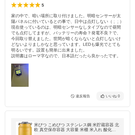
5
家の中で、暗い場所に取り付けました。明暗センサーが太
陽パネルに付いているとの事で、日中は点灯しない（ ;  ; ）
現在使っているのは、明暗センサーなしタイプなので昼間
でも点灯してますが、バッテリーの寿命？発電不良？で、
今回取り替えました。世間が暗くならないと点灯しないけ
どないよりましかなと思っています。LEDも爆光でとても
明るいです。設置も簡単に出来ました。

説明書はローマ字なので、日本語だったら良かったです。
違反報告
いいね
0
米びつ こめびつ ステンレス鋼 米貯蔵容器 北
欧 真空保存容器 大容量 米櫃 米入れ 酸化防
止 湿気に強い 防虫 水洗い おしゃれ