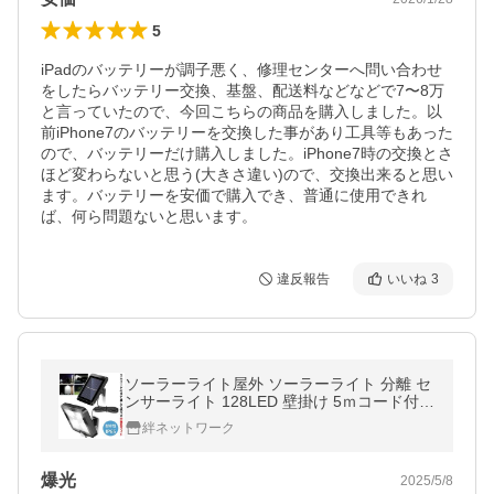
5
iPadのバッテリーが調子悪く、修理センターへ問い合わせ
をしたらバッテリー交換、基盤、配送料などなどで7〜8万
と言っていたので、今回こちらの商品を購入しました。以
前iPhone7のバッテリーを交換した事があり工具等もあった
ので、バッテリーだけ購入しました。iPhone7時の交換とさ
ほど変わらないと思う(大きさ違い)ので、交換出来ると思い
ます。バッテリーを安価で購入でき、普通に使用できれ
違反報告
いいね
3
ソーラーライト屋外 ソーラーライト 分離 セ
ンサーライト 128LED 壁掛け 5ｍコード付き
太陽光充電 モーションセンサー 玄関 駐車場
絆ネットワーク
防犯 庭 ガーデン BUNBUN
爆光
2025/5/8