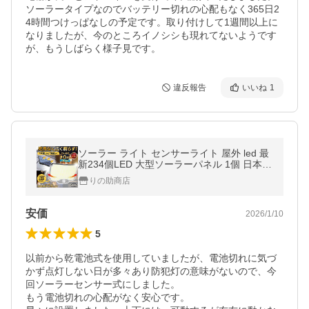
ソーラータイプなのでバッテリー切れの心配もなく365日2
4時間つけっぱなしの予定です。取り付けして1週間以上に
なりましたが、今のところイノシシも現れてないようです
が、もうしばらく様子見です。
違反報告
いいね
1
ソーラー ライト センサーライト 屋外 led 最
新234個LED 大型ソーラーパネル 1個 日本語
説明書 照明 太陽光パネル 電気代０円 ガーデ
りの助商店
ンライト 人感 分離型 高輝
安価
2026/1/10
5
以前から乾電池式を使用していましたが、電池切れに気づ
かず点灯しない日が多々あり防犯灯の意味がないので、今
回ソーラーセンサー式にしました。

もう電池切れの心配がなく安心です。
