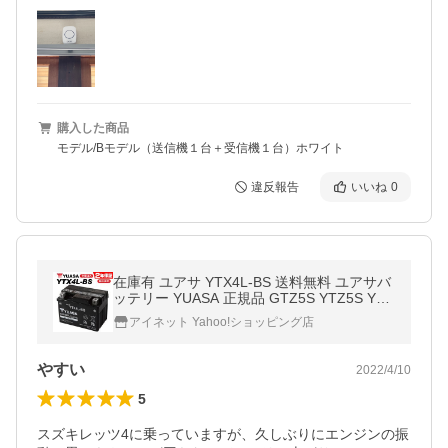
購入した商品
モデル/Bモデル（送信機１台＋受信機１台）ホワイト
違反報告
いいね
0
在庫有 ユアサ YTX4L-BS 送料無料 ユアサバ
ッテリー YUASA 正規品 GTZ5S YTZ5S YT4
L-BS YT4LBS FT4L-BS 4L-BS 古河ユアサバ
アイネット Yahoo!ショッピング店
ッテリー 互換 純正 2年保証
やすい
2022/4/10
5
スズキレッツ4に乗っていますが、久しぶりにエンジンの振