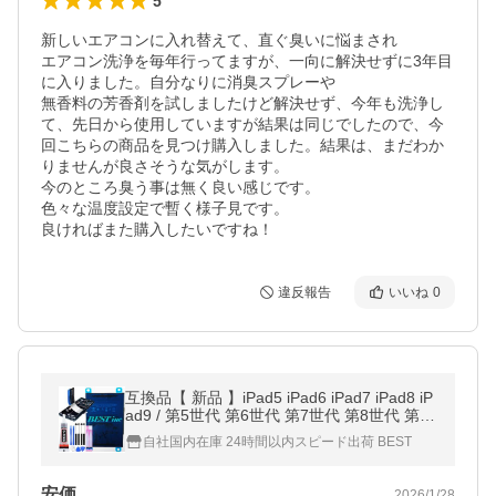
5
新しいエアコンに入れ替えて、直ぐ臭いに悩まされ

エアコン洗浄を毎年行ってますが、一向に解決せずに3年目
に入りました。自分なりに消臭スプレーや

無香料の芳香剤を試しましたけど解決せず、今年も洗浄し
て、先日から使用していますが結果は同じでしたので、今
回こちらの商品を見つけ購入しました。結果は、まだわか
りませんが良さそうな気がします。

今のところ臭う事は無く良い感じです。

色々な温度設定で暫く様子見です。

良ければまた購入したいですね！
違反報告
いいね
0
互換品【 新品 】iPad5 iPad6 iPad7 iPad8 iP
ad9 / 第5世代 第6世代 第7世代 第8世代 第9
世代 Apple / A1484 バッテリー容量:8827mA
自社国内在庫 24時間以内スピード出荷 BEST
h 電圧制限:3.73V *35
安価
2026/1/28