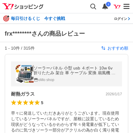
i
毎日引けるくじ 今すぐ挑戦
ログイン
frx********さんの商品レビュー
1
-
10
件 /
315
件
おすすめ順
ソーラーパネル 小型 usb ４ポート 10w 6v
折りたたみ 架台 車 ケーブル 変換 扇風機 蓄
電池 配線 単結晶 フレキシブル 並列 太陽光
oMo shop
発電パネル 太陽光充電器
耐熱ガラス
2026/1/17
5
早々に発送していただきありがとうございます。現在使用
しているソーラーパネルですが、屋根に設置しているため
現状がどうなっているかわからず年々発電量が低下してい
るのに気づきソーラー部分がアクリルの為か白く濁り発電