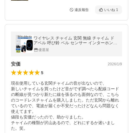
違反報告
いいね
1
ワイヤレス チャイム 玄関 無線 チャイム ド
アベル 呼び鈴 ベル センサー インターホン
防水 受信機 2台 受信機 おしゃれ 介護 高齢
優選屋
者 交換 ピンポン 大きい音
安価
2026/1/9
5
現在使用している玄関チャイムの音が出ないので、

新しいチャイムを買ったけど音がでず調べたら配線コード
の断線が見つかり新たに線を張るのも面倒なので、こちら
のコードレスチャイムを購入しました。ただ玄関から離れ
ているので、電波が届くか不安だったけどなんら問題なく
使えてます。

値段も安価だったので、助かりました。

チャイムの種類が沢山あるので、どれにするか迷いまし