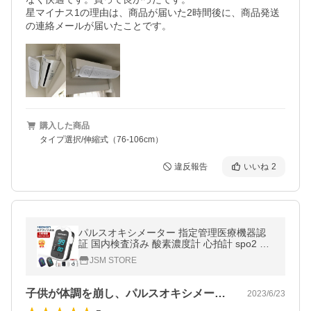
星マイナス1の理由は、商品が届いた2時間後に、商品発送
の連絡メールが届いたことです。
購入した商品
タイプ選択/伸縮式（76-106cm）
違反報告
いいね
2
パルスオキシメーター 指定管理医療機器認
証 国内検査済み 酸素濃度計 心拍計 spo2 脈
拍測定器 小児 大人 家庭用 豪華な付属品
JSM STORE
子供が体調を崩し、パルスオキシメーター…
2023/6/23