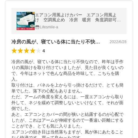
エアコン用風よけカバー エアコン用風よ
け 空調風止め 冷房 暖房 角度調節可
能 クーラー風止め 直撃風止め テープ不
Lifesmile-a
要 作業用具不要 取り付け簡単
冷房の風が、寝ている体に当たり不快なの…
2022/6/28
4
冷房の風が、寝ている体に当たり不快なので、昨年は手作
りの風除けを取り付けていましたが、見た目が良くないの
で、今年はネットで色んな商品を吟味して、こちらを購
入。

取り付けは、パネルを上から引っ掛けるだけで、とても簡
単でした。落下の心配もありません。

ただ、アームの角度を変えるには、一度エアコンから取り
外して、ネジを緩めて調整しないといけなくて、それが面
倒でした。

あと、エアコンとカバーの間が狭いと結露するのが心配で
したが、これはアームが伸縮するので一番遠い距離にする
ことができ、とても気に入りました。

エアコンの効き目は当然落ちますが、風が体にあたること
なく快適です。買って良かったです。
