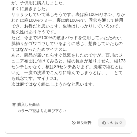
が、子供用に購入しました。

すぐに届きました。

サラサラしていて涼しそうです。表は麻100%リネン、なか
わたは麻100%ラミー、裏は綿100%で、季節を通して使用
でき、お得だと思います。生地はしっかりしているので、
耐久性はありそうです。

ただ、今まで綿100%の敷きパッドを使用していたためか、
肌触りがゴワゴワしているように感じ、想像していたもの
ではなかったためマイナス1。

あと、商品が届いたらすぐ洗濯をしたのですが、西川のジ
ュニア布団に付けてみると、縦の長さが足りません。縦173
センチしかなく、横は89センチあります。洗濯で縮むとは
いえ、一度の洗濯でこんなに縮んでしまうとは、、、とて
も残念です。マイナス1。

次は麻ではなく綿にしようかなと思います。
購入した商品
カラー/下記よりお選び下さい
違反報告
いいね
0