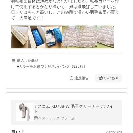
羽毛布団自体は薄めかなと思いましたが、毛布カバーを付
けて使用するとかなり温かく、娘は蹴飛ばしていました。

◯トリはもっと高いし、この値段で温かい羽毛布団が買え
て、大満足です！
購入した商品
■カラーをお選びください/ピンク【825柄】
違反報告
いいね
0
テスコム KD788-W 毛玉クリーナー ホワイ
ト
ベストテック ヤフー店
良い！
2022/1/23