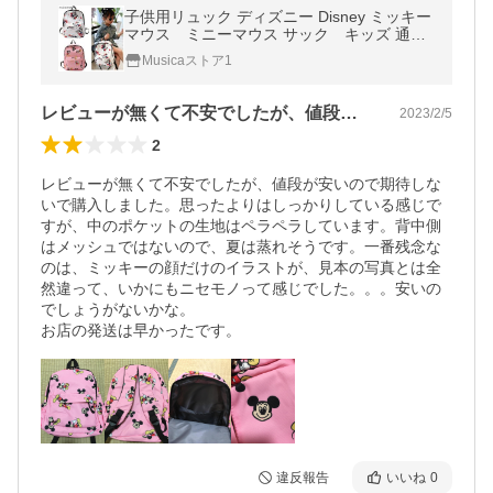
子供用リュック ディズニー Disney ミッキー
マウス ミニーマウス サック キッズ 通学
通園 女の子 男の子 遠足 軽量仕上げ
Musicaストア1
レビューが無くて不安でしたが、値段が安…
2023/2/5
2
レビューが無くて不安でしたが、値段が安いので期待しな
いで購入しました。思ったよりはしっかりしている感じで
すが、中のポケットの生地はペラペラしています。背中側
はメッシュではないので、夏は蒸れそうです。一番残念な
のは、ミッキーの顔だけのイラストが、見本の写真とは全
然違って、いかにもニセモノって感じでした。。。安いの
でしょうがないかな。

お店の発送は早かったです。
違反報告
いいね
0