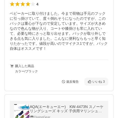
4
ベビーカーに取り付けました。今まで荷物は手元のフック
に引っ掛けていて、度々倒れそうになったのですが、この
バックは重心が下なので安定しています。サイズが大きめ
なので色んな物が入り、コートや膝掛けも常に入れてい
て、必要な時にさっと取り出せます。バックが取り外しで
きる点も気に入りました。こんなに便利ならもっと早く知
りたかったです。値段が高いのでマイナス1ですが、バック
自体はオススメです！
購入した商品
カラー/ブラック
違反報告
いいね
3
AQA(エーキューエー) KW-4473N スノーケ
リングシューズ キッズ 子供用マリンシュー
ズ スノーケリング 海水浴 磯遊び 潮干狩り
DivingGear