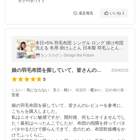
カラー/ホワイト
違反報告
いいね
1
本日+5% 羽毛布団 シングル ロング 掛け布団
洗える 冬用 掛けふとん 日本製 羽毛ふとん
ホワイトダックダウン93％ 羽毛掛け布団 99
タンスのゲン Design the Future
907309 かけふとん
娘の羽毛布団を探していて、皆さんのレビ…
2024/2/15
5
におい
：
気にならない
、
重さ
：
軽い
、
保温性
：
暖かい
、
詰め物の量
：
普通
娘の羽毛布団を探していて、皆さんのレビューを参考に、
こちらを購入しました。

私はニオイに敏感ですが、開封後、何もニオイませんでし
た！最初はぺったんこでしたが、布団の両隅を持ってパタ
パタやるだけで膨らんできて、念のため、布団乾燥機をか
けてふっくらに。
