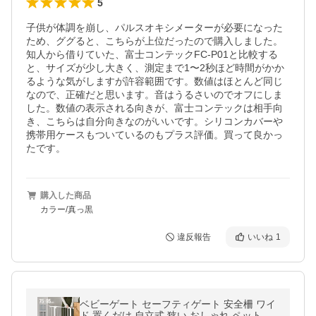
5
子供が体調を崩し、パルスオキシメーターが必要になった
ため、ググると、こちらが上位だったので購入しました。

知人から借りていた、富士コンテックFC-P01と比較する
と、サイズが少し大きく、測定まで1〜2秒ほど時間がかか
るような気がしますが許容範囲です。数値はほとんど同じ
なので、正確だと思います。音はうるさいのでオフにしま
した。数値の表示される向きが、富士コンテックは相手向
き、こちらは自分向きなのがいいです。シリコンカバーや
携帯用ケースもついているのもプラス評価。買って良かっ
たです。
購入した商品
カラー/真っ黒
違反報告
いいね
1
ベビーゲート セーフティゲート 安全柵 ワイ
ド 置くだけ 自立式 狭い おしゃれ ペットゲ