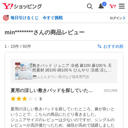
i
毎日引けるくじ 今すぐ挑戦
ログイン
min********さんの商品レビュー
1
-
10
件 /
92
件
おすすめ順
敷きパッド ジュニア 冷感 麻100 麻100％ 天
然素材 綿100 綿100％ ひんやり 涼感 涼しい
クール 夏 洗える 両面 リバーシブル 敷きパ
ふとんタウン 西川など寝具専門店
ット 子
夏用の涼しい敷きパッドを探していたとこ…
2021/8/6
3
夏用の涼しい敷きパッドを探していたところ、麻が良いと
いうことで、こちらの商品にたどり着きました。

ジュニアサイズのレビューは少ないのですが、シングルの
レビューが高評価だったため、値段が高めで躊躇しました