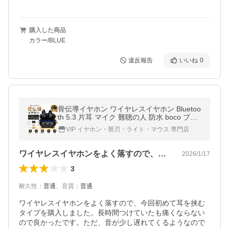
購入した商品
カラー/BLUE
違反報告
いいね
0
骨伝導イヤホン ワイヤレスイヤホン Bluetoo
th 5.3 片耳 マイク 難聴の人 防水 boco ブル
ートゥースイヤホン タッチ制御 左右分離型
VIP イヤホン・替刃・ライト・マウス 専門店
大容量充電ケース付き
ワイヤレスイヤホンをよく落すので、今回…
2026/1/17
3
耐久性
：
普通
、
音質
：
普通
ワイヤレスイヤホンをよく落すので、今回初めて耳を挟む
タイプを購入しました。長時間つけていたも痛くならない
ので良かったです。ただ、音が少し遅れてくるようなので