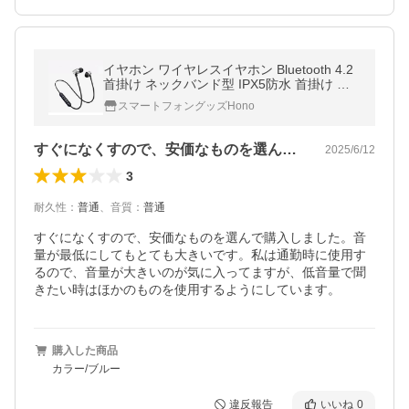
イヤホン ワイヤレスイヤホン Bluetooth 4.2
首掛け ネックバンド型 IPX5防水 首掛け ス
ポーツ仕様 カナル型 iphone Android スポー
スマートフォングッズHono
ツイヤホン A86
すぐになくすので、安価なものを選んで購…
2025/6/12
3
耐久性
：
普通
、
音質
：
普通
すぐになくすので、安価なものを選んで購入しました。音
量が最低にしてもとても大きいです。私は通勤時に使用す
るので、音量が大きいのが気に入ってますが、低音量で聞
きたい時はほかのものを使用するようにしています。
購入した商品
カラー/ブルー
違反報告
いいね
0