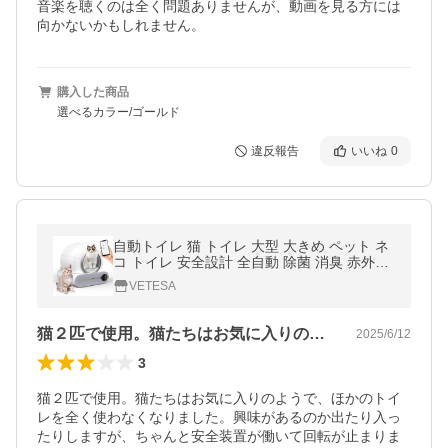
音楽を聴くのは全く問題ありませんが、動画を見る方には
向かないかもしれません。
購入した商品
選べるカラー/ゴールド
違反報告
いいね
0
自動トイレ 猫 トイレ 大型 大きめ ペット ネ
コ トイレ 安全設計 全自動 除菌 消臭 赤外線
重力センサー付き ヘルスモニタリングシス
VETESA
テム 水洗い可能爆買
猫２匹で使用。猫たちはお気に入りのよう…
2025/6/12
3
猫２匹で使用。猫たちはお気に入りのようで、ほかのトイ
レを全く使わなくなりました。興味があるのか出たり入っ
たりしますが、ちゃんと安全装置が働いて回転が止まりま