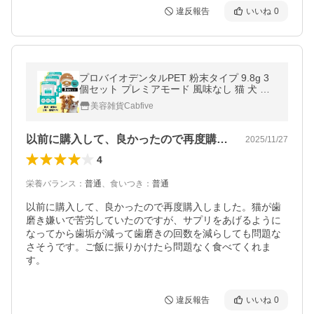
違反報告
いいね
0
プロバイオデンタルPET 粉末タイプ 9.8g 3
個セット プレミアモード 風味なし 猫 犬 小
動物用 歯磨き サプリ 乳酸菌 ふりかけ 口臭
美容雑貨Cabfive
歯垢
以前に購入して、良かったので再度購入し…
2025/11/27
4
栄養バランス
：
普通
、
食いつき
：
普通
以前に購入して、良かったので再度購入しました。猫が歯
磨き嫌いで苦労していたのですが、サプリをあげるように
なってから歯垢が減って歯磨きの回数を減らしても問題な
さそうです。ご飯に振りかけたら問題なく食べてくれま
す。
違反報告
いいね
0