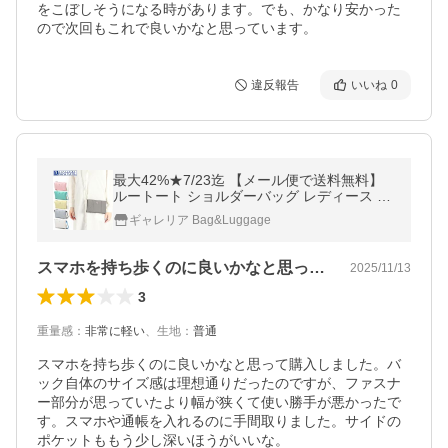
をこぼしそうになる時があります。でも、かなり安かった
ので次回もこれで良いかなと思っています。
違反報告
いいね
0
最大42%★7/23迄 【メール便で送料無料】
ルートート ショルダーバッグ レディース 小
さめ ROOTOTE 軽い 斜めがけ 2層 EU.サコ
ギャレリア Bag&Luggage
ッシュ.イントリップ-A 1116
スマホを持ち歩くのに良いかなと思って購…
2025/11/13
3
重量感
：
非常に軽い
、
生地
：
普通
スマホを持ち歩くのに良いかなと思って購入しました。バ
ック自体のサイズ感は理想通りだったのですが、ファスナ
ー部分が思っていたより幅が狭くて使い勝手が悪かったで
す。スマホや通帳を入れるのに手間取りました。サイドの
ポケットももう少し深いほうがいいな。