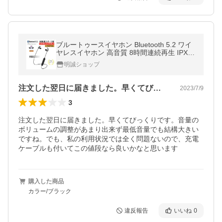
ブルートゥースイヤホン Bluetooth 5.2 ワイ
ヤレスイヤホン 高音質 8時間連続再生 IPX4
防水 ヘッドセット マイク内蔵 ハンズフリー
明誠ショップ
【PL保険加入済み製品・安心】
注文した翌日に届きました。早くてびっく…
2023/7/9
3
注文した翌日に届きました。早くてびっくりです。音量の
ボリュームの調整があまり出来ず最低音量でも結構大きい
ですね。でも、私の利用状況では全く問題ないので、充電
ケーブルも付いてこの値段なら良いかなと思います
購入した商品
カラー/ブラック
違反報告
いいね
0