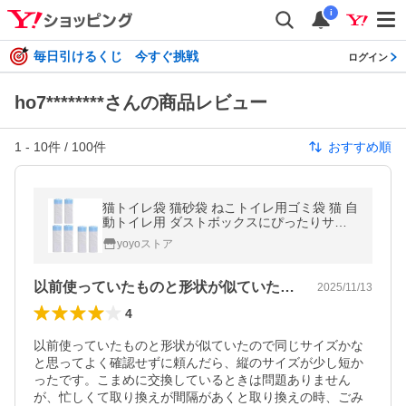
i
毎日引けるくじ 今すぐ挑戦
ログイン
ho7********さんの商品レビュー
1
-
10
件 /
100
件
おすすめ順
猫トイレ袋 猫砂袋 ねこトイレ用ゴミ袋 猫 自
動トイレ用 ダストボックスにぴったりサイ
ズ うんち袋 6ロール120枚(猫砂袋)
yoyoストア
以前使っていたものと形状が似ていたので…
2025/11/13
4
以前使っていたものと形状が似ていたので同じサイズかな
と思ってよく確認せずに頼んだら、縦のサイズが少し短か
ったです。こまめに交換しているときは問題ありません
が、忙しくて取り換えが間隔があくと取り換えの時、ごみ