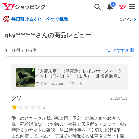
i
毎日引けるくじ 今すぐ挑戦
ログイン
qky********さんの商品レビュー
1
-
10
件 /
376
件
おすすめ順
（入荷未定）（熱帯魚）レインボースネーク
ヘッド（ワイルド）（１匹） 北海道航空便
要保温
チャーム charm ヤフー店
クソ
2022/7/19
1
愛しのスネークが我が家に届く予定　北海道までお疲れ
様　死着補償なしでの購入　携帯で居場所をチェック　朝7
時近くのヤマトに確認　昼12時仕事を早く切り上げ帰宅　
まだ到着していない　丁度その時近くの駐車場でヤマト確