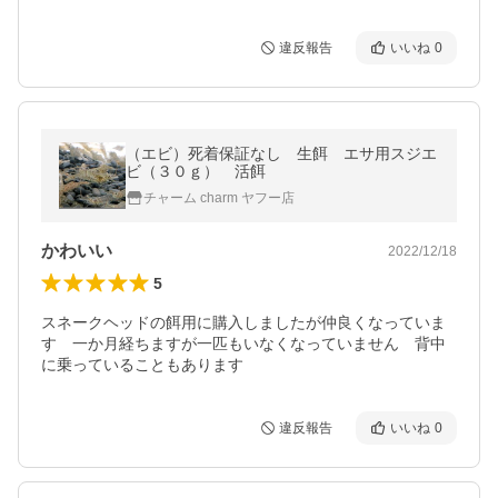
違反報告
いいね
0
（エビ）死着保証なし 生餌 エサ用スジエ
ビ（３０ｇ） 活餌
チャーム charm ヤフー店
かわいい
2022/12/18
5
スネークヘッドの餌用に購入しましたが仲良くなっていま
す　一か月経ちますが一匹もいなくなっていません　背中
に乗っていることもあります
違反報告
いいね
0