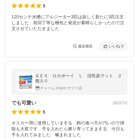
5
120センチ水槽にアルジーター3匹は寂しく新たに3匹注文
しました　前回丁寧な梱包と発送が素晴らしかったので注
文させていただきました
違反報告
いいね
0
ＧＥＸ ロカボーイ Ｌ 活性炭マット ２
個入り
チャーム charm ヤフー店
でも可愛い
2022/7/1
5
オスカー用に使用していまする　餌の食べ方が汚いので掃
除も大変です　手を入れたら擦り寄ってきまする　今日も
手を入れてみました　噛まれました