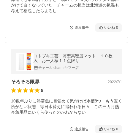
かけて白くなっていた　チャームの担当は北海道の気温も
考えて梱包したらよろし
違反報告
いいね
0
コトブキ工芸 薄型高密度マット １０枚
入 お一人様１１点限り
チャーム charm ヤフー店
そろそろ限界
2022/7/1
5
10数年ぶりに熱帯魚に目覚めて気付けば水槽8つ　もう置く
所がない状態　毎日水替えに追われる日々　この三カ月熱
帯魚用品にいくら使ったのかわからない
違反報告
いいね
0