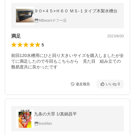
９０×４５×Ｈ６０ ＭＳ-１タイプ木製水槽台
Mtbearsヤフー店
満足
2023/8/30
5
前回120水槽用にひと回り大きいサイズを購入しましたが全
てに満足したので今回もこちらから　見た目　組み立ての
難易度共に良かったです
違反報告
いいね
0
九条の大罪 1/真鍋昌平
bookfan