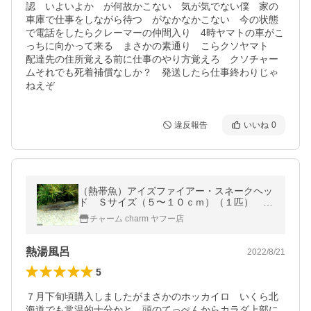
認　いよいよか　が何故かこない　気が気でない僕　家の
車庫で仕事をしながら待つ　がなかなかこない　今の状態
で電話をしたらクレーマーの仲間入り　4時ヤマトの車がこ
っちに向かって来る　まさかの素通り　こらクソヤマト　
配達先の住所覚える前に仕事のやり方覚えろ　クソチャー
ムそれでも死着補償なしか？　発送したら仕事終わりじゃ
ねえぞ
違反報告
いいね
0
（熱帯魚）アイズファイアー・スネークヘッ
ド Ｓサイズ（５〜１０ｃｍ）（１匹） 北
海道航空便要保温
チャーム charm ヤフー店
熱湯風呂
2022/8/21
5
７月下旬頃購入しましたがまさかのホッカイロ　いくら北
海道でも常温的十分かと　頭のてっぺんからカラダ上部に