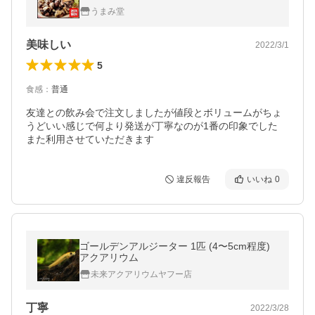
旨さ 訳あり 土産 珍味 備蓄 うま味 [メール
うまみ堂
便]
美味しい
2022/3/1
5
食感
：
普通
友達との飲み会で注文しましたが値段とボリュームがちょ
うどいい感じで何より発送が丁寧なのが1番の印象でした　
また利用させていただきます
違反報告
いいね
0
ゴールデンアルジーター 1匹 (4〜5cm程度)
アクアリウム
未来アクアリウムヤフー店
丁寧
2022/3/28