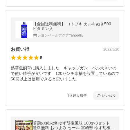
【全国送料無料】 コトブキ カルキぬき500
ビタミン入
レヨンベールアクアYahoo!店
お買い得
2022/3/20
5
熱帯魚飼育に購入しました　キャップガンニバル大きいの
で使い勝手が良いです　120センチ水槽を設置しているので
50回以上は使用できると思いました
違反報告
いいね
0
若鶏の炭火焼 ゆず胡椒風味 100g×3セット
送料無料 おつまみ セール 宮崎県 ゆず胡椒