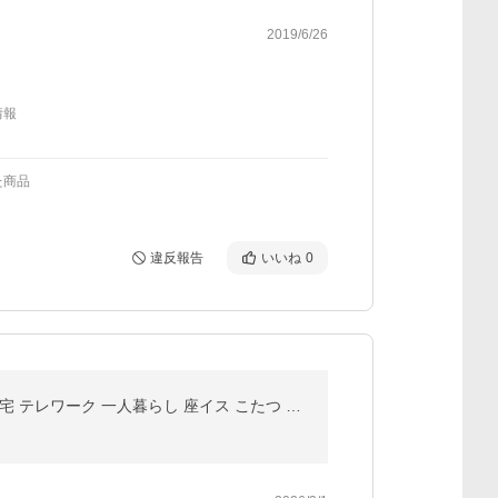
2019/6/26
情報
た商品
違反報告
いいね
0
座椅子 リクライニング 低反発 ハイバック おしゃれ 1人掛け 42段ギア 座いす リラックス フロアチェア 在宅 テレワーク 一人暮らし 座イス こたつ コタツ