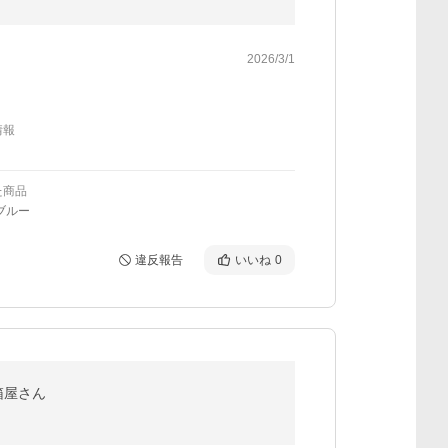
2026/3/1
情報
た商品
ブルー
違反報告
いいね
0
桐箱屋さん