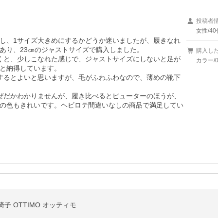
投稿者
女性/40
見し、1サイズ大きめにするかどうか迷いましたが、履きなれ
り、23㎝のジャストサイズで購入しました。

購入し
くと、少しこなれた感じで、ジャストサイズにしないと足が
カラー/0
と納得しています。

するとよいと思いますが、毛がふわふわなので、薄めの靴下
ぜだかわかりませんが、履き比べるとピューターのほうが、
の色もきれいです。ヘビロテ間違いなしの商品で満足してい
 OTTIMO オッティモ