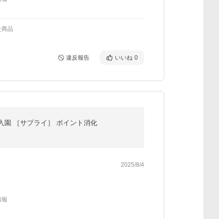
た商品
違反報告
いいね
0
入園 ［サプライ］ ポイント消化
2025/8/4
情報