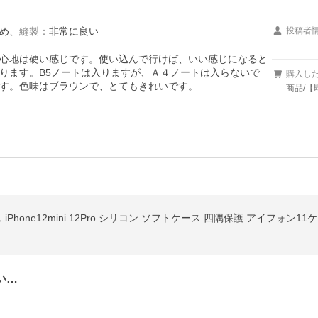
め
、
縫製
：
非常に良い
投稿者
-
心地は硬い感じです。使い込んで行けば、いい感じになると
ります。B5ノートは入りますが、Ａ４ノートは入らないで
購入し
す。色味はブラウンで、とてもきれいです。
商品/【
い…