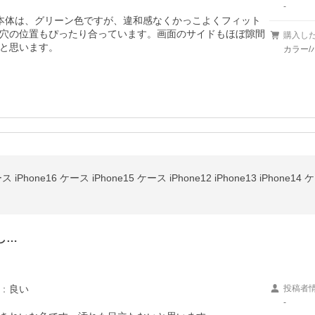
-
n本体は、グリーン色ですが、違和感なくかっこよくフィット
穴の位置もぴったり合っています。画面のサイドもほぼ隙間
購入し
と思います。
カラー/
し…
：
良い
投稿者
-