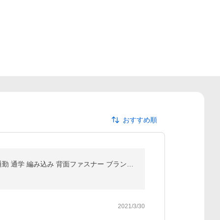
おすすめ順
ズッケロ フィラート メッシュ リュック 通販 レディース おしゃれ 通勤 B5 レザー 大人 かわいい 小さめ 通勤 通学 編み込み 背面ファスナー ブランド ズッケロ
2021/3/30