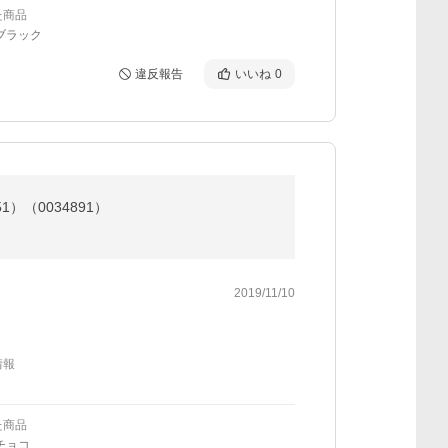
た商品
ブラック
違反報告
いいね
0
1）（0034891）
2019/11/10
情報
た商品
チョコ