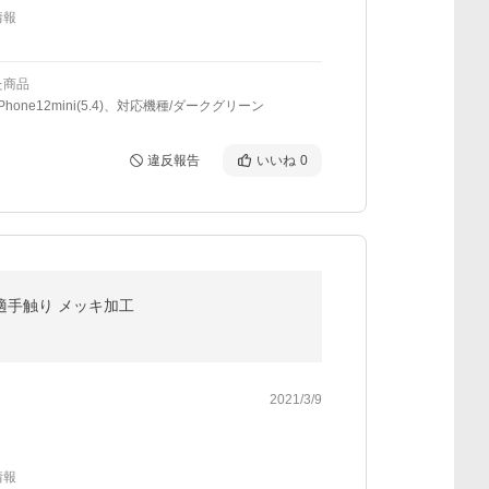
情報
た商品
Phone12mini(5.4)、対応機種/ダークグリーン
違反報告
いいね
0
防止 快適手触り メッキ加工
2021/3/9
情報