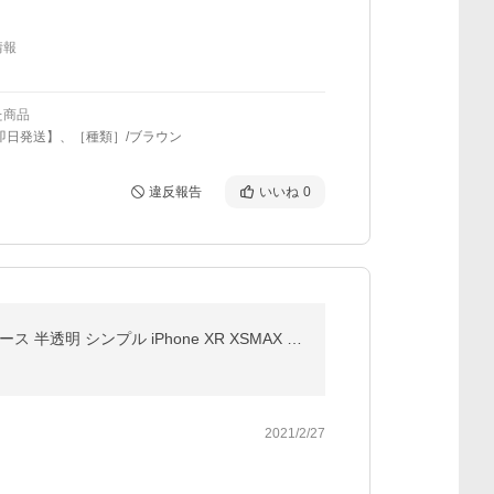
情報
た商品
即日発送】、［種類］/ブラウン
違反報告
いいね
0
iPhone12 ケース アイフォンケース iPhone12mini 12Pro シリコン ソフトケース 四隅保護 アイフォン11ケース 半透明 シンプル iPhone XR XSMAX レンズ保護
2021/2/27