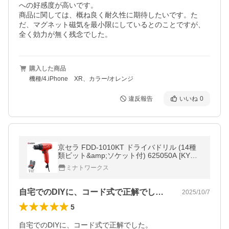
への好感度が高いです。

商品に関しては、概ね良く耐久性に期待したいです。た
だ、マグネット磁気を最小限にしているとのことですが、
全く効力が無く残念でした。
購入した商品
機種/4.iPhone XR、カラー/オレンジ
違反報告
いいね
0
京セラ FDD-1010KT ドライバドリル (14種
類ビット&amp;ソケット付) 625050A [KYOS
ERA 旧リョービ RYOBI 電気ドリル]
ミナトワークス
自宅でのDIYに、コード式で正解でした…
2025/10/7
5
自宅でのDIYに、コード式で正解でした。
