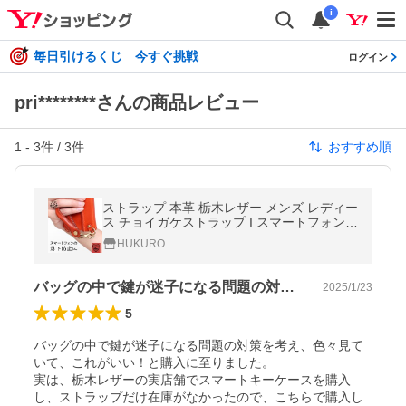
i
毎日引けるくじ 今すぐ挑戦
ログイン
pri********さんの商品レビュー
1
-
3
件 /
3
件
おすすめ順
ストラップ 本革 栃木レザー メンズ レディー
ス チョイガケストラップ I スマートフォン i
phone 落下防止 シンプル 日本製 HUKURO
HUKURO
フクロ
バッグの中で鍵が迷子になる問題の対策を…
2025/1/23
5
バッグの中で鍵が迷子になる問題の対策を考え、色々見て
いて、これがいい！と購入に至りました。

実は、栃木レザーの実店舗でスマートキーケースを購入
し、ストラップだけ在庫がなかったので、こちらで購入し