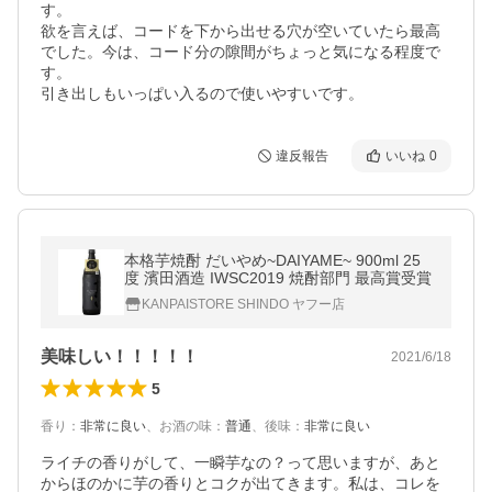
す。

欲を言えば、コードを下から出せる穴が空いていたら最高
でした。今は、コード分の隙間がちょっと気になる程度で
す。

引き出しもいっぱい入るので使いやすいです。
違反報告
いいね
0
本格芋焼酎 だいやめ~DAIYAME~ 900ml 25
度 濱田酒造 IWSC2019 焼酎部門 最高賞受賞
KANPAISTORE SHINDO ヤフー店
美味しい！！！！！
2021/6/18
5
香り
：
非常に良い
、
お酒の味
：
普通
、
後味
：
非常に良い
ライチの香りがして、一瞬芋なの？って思いますが、あと
からほのかに芋の香りとコクが出てきます。私は、コレを