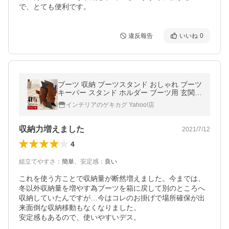
で、とても便利です。
違反報告
いいね
0
ブーツ 収納 ブーツスタンド おしゃれ ブーツ
キーパー スタンド ホルダー ブーツ用 玄関収
納 整理 日本製 通気設計 ショート 省スペー
インテリアのゲキカグ Yahoo!店
ス 靴収納
収納力増えました
2021/7/12
4
組立てやすさ
：
簡単
、
安定感
：
良い
これを使う方ことで収納量が断然増えました。今までは、
冬以外収納量を増やす為ブーツを箱に戻して別のところへ
収納していたんですが…今はコレのお掛げで場所確保が出
来面倒な収納移動もなくなりました。

安定感もあるので、使いやすいデス。