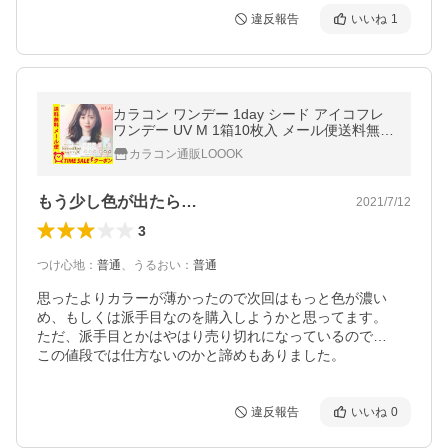
違反報告
いいね
1
カラコン ワンデー 1day シード アイコフレ
ワンデー UV M 1箱10枚入 メール便送料無料
福原遥 度あり 度なし ポイント消化 人気 セ
カラコン通販LOOOK
ール ONE DAY
もう少し色が出たら…
2021/7/12
3
つけ心地
：
普通
、
うるおい
：
普通
思ったよりカラーが薄かったので次回はもっと色が濃い
め、もしくは派手目なのを購入しようかと思ってます。

ただ、派手目とかはやはり売り切れになっているので…

この値段では仕方ないのかと諦めもありました。
違反報告
いいね
0