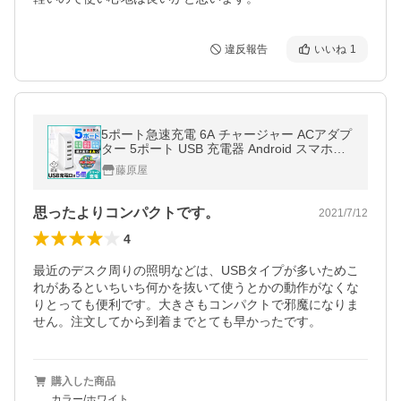
違反報告
いいね
1
5ポート急速充電 6A チャージャー ACアダプ
ター 5ポート USB 充電器 Android スマホ充
電器 コンセント iPhone GalaxyS8 Xperia iP
藤原屋
ad 電源タップ アダプター
思ったよりコンパクトです。
2021/7/12
4
最近のデスク周りの照明などは、USBタイプが多いためこ
れがあるといちいち何かを抜いて使うとかの動作がなくな
りとっても便利です。大きさもコンパクトで邪魔になりま
せん。注文してから到着までとても早かったです。
購入した商品
カラー/ホワイト