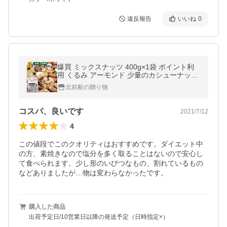
違反報告
いいね
0
爆買 ミックスナッツ 400g×1袋 ポイント利
用 くるみ アーモンド 少量のカシューナッツ
3種のナッツ 訳あり (割れ・欠け)送料無料
北前船の贈り物
コスパ、良いです
2021/7/12
4
この値段でこのクオリティはおすすめです。ダイエット中
の方、素焼きなので塩分を多く取ることはないので安心し
て食べられます。少し形のいびつなもの、割れているもの
などありましたが…物は変わらなかったです。
購入した商品
出荷予定日/10営業日以降の発送予定（日時指定×）