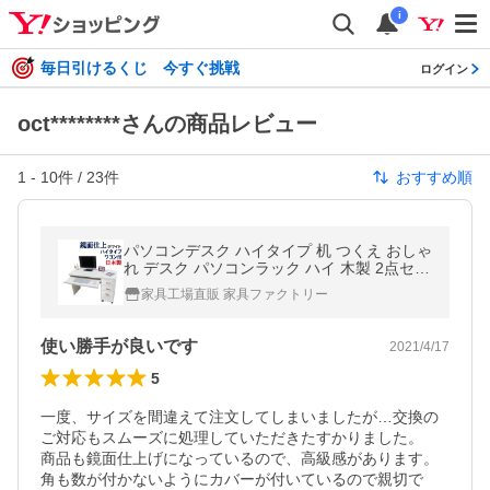
i
毎日引けるくじ 今すぐ挑戦
ログイン
oct********さんの商品レビュー
1
-
10
件 /
23
件
おすすめ順
パソコンデスク ハイタイプ 机 つくえ おしゃ
れ デスク パソコンラック ハイ 木製 2点セッ
ト (幅90デスク+幅30キャビネット)
家具工場直販 家具ファクトリー
使い勝手が良いです
2021/4/17
5
一度、サイズを間違えて注文してしまいましたが…交換の
ご対応もスムーズに処理していただきたすかりました。

商品も鏡面仕上げになっているので、高級感があります。

角も数が付かないようにカバーが付いているので親切で