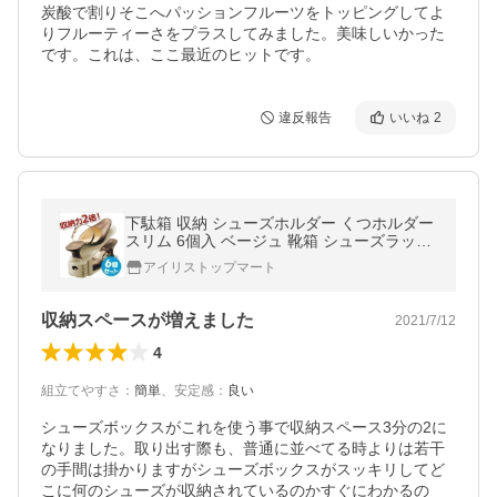
炭酸で割りそこへパッションフルーツをトッピングしてよ
りフルーティーさをプラスしてみました。美味しいかった
です。これは、ここ最近のヒットです。
違反報告
いいね
2
下駄箱 収納 シューズホルダー くつホルダー
スリム 6個入 ベージュ 靴箱 シューズラック
靴 整理 2倍収納 省スペース 便利グッズ
アイリストップマート
収納スペースが増えました
2021/7/12
4
組立てやすさ
：
簡単
、
安定感
：
良い
シューズボックスがこれを使う事で収納スペース3分の2に
なりました。取り出す際も、普通に並べてる時よりは若干
の手間は掛かりますがシューズボックスがスッキリしてど
こに何のシューズが収納されているのかすぐにわかるの