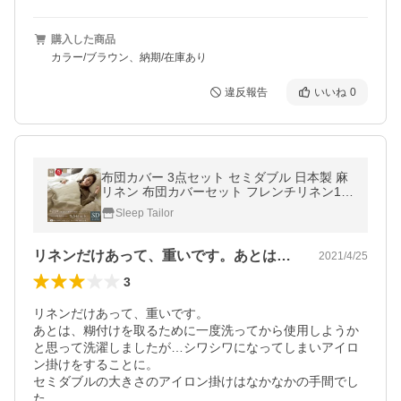
購入した商品
カラー/ブラウン、納期/在庫あり
違反報告
いいね
0
布団カバー 3点セット セミダブル 日本製 麻
リネン 布団カバーセット フレンチリネン10
0％ リーノ 速乾 通気性 北欧 おしゃれ 夏用
Sleep Tailor
ひんやり 接触冷感
リネンだけあって、重いです。あとは、糊…
2021/4/25
3
リネンだけあって、重いです。

あとは、糊付けを取るために一度洗ってから使用しようか
と思って洗濯しましたが…シワシワになってしまいアイロ
ン掛けをすることに。

セミダブルの大きさのアイロン掛けはなかなかの手間でし
た