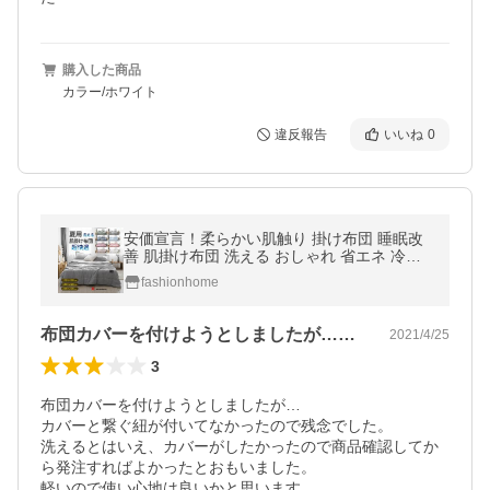
購入した商品
カラー/ホワイト
違反報告
いいね
0
安価宣言！柔らかい肌触り 掛け布団 睡眠改
善 肌掛け布団 洗える おしゃれ 省エネ 冷感
薄手 抗菌防臭 防ダニ 吸水速乾 丸洗い可 過
fashionhome
敏防止 四季兼用 冷え対策
布団カバーを付けようとしましたが…カバ…
2021/4/25
3
布団カバーを付けようとしましたが…

カバーと繋ぐ紐が付いてなかったので残念でした。

洗えるとはいえ、カバーがしたかったので商品確認してか
ら発注すればよかったとおもいました。

軽いので使い心地は良いかと思います。