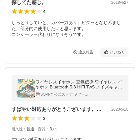
探してた感じ。
2018/4/27
4
しっとりしていと、カバー力あり。ピタッとなじみまし
た。部分的に使用したいと思います。

コンシーラー代わりになりそうです。
違反報告
いいね
0
ワイヤレスイヤホン 空気伝導 ワイヤレス イ
ヤホン Bluetooth 5.3 HiFi TwS ノイズキャン
耳掛け型 AAC/SBC 低遅延IPX6 爆買
SOPPY 公式ストア ヤフー店
すばやい対応ありがとうございます。音も…
2023/5/10
3
耐久性
：
普通
、
音質
：
良い
すばやい対応ありがとうございます。
