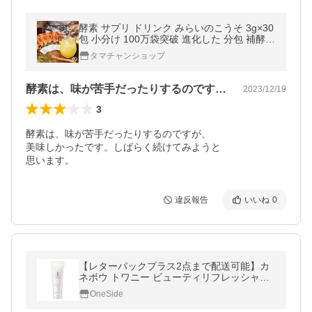
酵素 サプリ ドリンク みらいのこうそ 3g×30
包 小分け 100万袋突破 進化した 分包 補酵素
ビタミンC 酵母 麹 サプリメント ダイエット
タマチャンショップ
健康 美容 送料無料
酵素は、味が苦手だったりするのですが、…
2023/12/19
3
酵素は、味が苦手だったりするのですが、

美味しかったです。しばらく続けてみようと

思います。
違反報告
いいね
0
【レターパックプラス2点まで配送可能】カ
ネボウ トワニー ビューティリフレッシャー
洗顔料 100g
OneSide