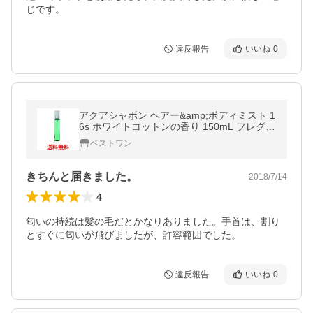
じです。
違反報告
いいね
0
アクアシャボン ヘアー&amp;ボディミスト 1
6s ホワイトコットンの香り 150mL フレグラ
ンスローション ノンシリコン AQUA SAVON
ベストワン
ウエニ貿易|1
きちんと届きました。
2018/7/14
4
匂いの持続は髪の毛だとかなりありました。手首は、割り
とすぐに匂いが飛びましたが、許容範囲でした。
違反報告
いいね
0