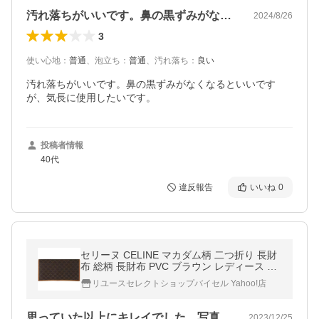
汚れ落ちがいいです。鼻の黒ずみがなくな…
2024/8/26
3
使い心地
：
普通
、
泡立ち
：
普通
、
汚れ落ち
：
良い
汚れ落ちがいいです。鼻の黒ずみがなくなるといいです
が、気長に使用したいです。
投稿者情報
40代
違反報告
いいね
0
セリーヌ CELINE マカダム柄 二つ折り 長財
布 総柄 長財布 PVC ブラウン レディース 中
古 ラッピング可
リユースセレクトショップバイセル Yahoo!店
思っていた以上にキレイでした。写真どお…
2023/12/25