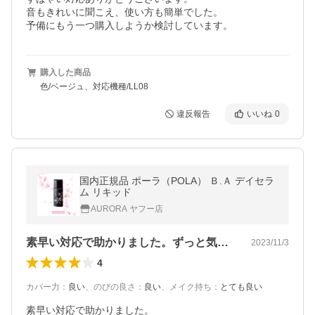
音もきれいに聞こえ、使い方も簡単でした。

予備にもう一つ購入しようか検討しています。
購入した商品
色/ベージュ、対応機種/LL08
違反報告
いいね
0
国内正規品 ポーラ（POLA） Ｂ.Ａ デイセラ
ム リキッド
AURORA ヤフー店
素早い対応で助かりました。ずっと気にな…
2023/11/3
4
カバー力
：
良い
、
のびの良さ
：
良い
、
メイク持ち
：
とても良い
素早い対応で助かりました。
