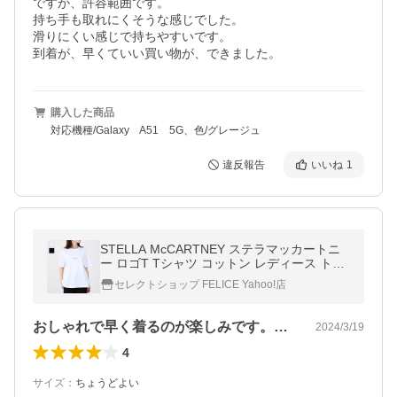
ですが、許容範囲です。

持ち手も取れにくそうな感じでした。

滑りにくい感じで持ちやすいです。

到着が、早くていい買い物が、できました。
購入した商品
対応機種/Galaxy A51 5G、色/グレージュ
違反報告
いいね
1
STELLA McCARTNEY ステラマッカートニ
ー ロゴT Tシャツ コットン レディース トッ
プス ホワイト WHITE ブラック BLACK 5112
セレクトショップ FELICE Yahoo!店
40
おしゃれで早く着るのが楽しみです。生地…
2024/3/19
4
サイズ
：
ちょうどよい