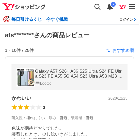
i
毎日引けるくじ 今すぐ挑戦
ログイン
ats********さんの商品レビュー
1
-
10
件 /
25
件
おすすめ順
Galaxy A57 S26+ A36 S25 Ultra S24 FE Ultr
a S23 FE A55 5G A54 S23 Ultra A53 M23 S
22 S21 + Ultra 5G A32 Note 20 S20 ケース
LooCo
S20+ カバー S10 本革
かわいい
2020/12/25
3
耐久性
：
壊れにくい
、
厚み
：
普通
、
装着感
：
普通
色味が期待どおりでした。

装着したとき、少し浅いきがしました。
