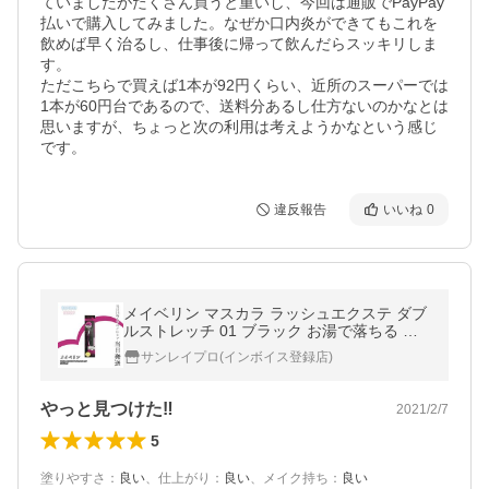
ていましたがたくさん買うと重いし、今回は通販でPayPay
払いで購入してみました。なぜか口内炎ができてもこれを
飲めば早く治るし、仕事後に帰って飲んだらスッキリしま
す。

ただこちらで買えば1本が92円くらい、近所のスーパーでは
1本が60円台であるので、送料分あるし仕方ないのかなとは
思いますが、ちょっと次の利用は考えようかなという感じ
です。
違反報告
いいね
0
メイベリン マスカラ ラッシュエクステ ダブ
ルストレッチ 01 ブラック お湯で落ちる ロ
ング
サンレイプロ(インボイス登録店)
やっと見つけた‼︎
2021/2/7
5
塗りやすさ
：
良い
、
仕上がり
：
良い
、
メイク持ち
：
良い