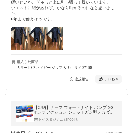
緩いせいか、ぎゅっと上に引っ張って履いています。

ウエストに紐があれば、かなり助かるのになと思いまし
た。

6年まで使えそうです。
購入した商品
カラー/[D-2]ネイビー(ジップあり)、サイズ/160
違反報告
いいね
9
【即納】ナーフ フォートナイト ポンプ SG
ポンプアクション ショットガン型メガダー
ツブラスター Fortnite 正規品 F0317 送料
トイスタジアムYahoo!店
無料 ラッピング不可