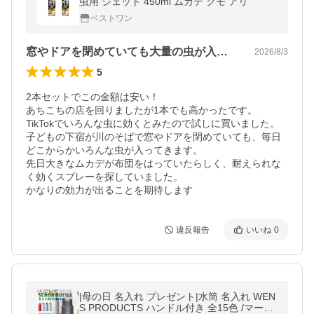
虫用 ジェット 450ml ムカデ クモ アリ
ベストワン
窓やドアを閉めていても大量の虫が入ります
2026/8/3
5
2本セットでこの金額は安い！

あちこちの店を回りましたが1本でも高かったです。

TikTokでいろんな虫に効くとみたので試しに買いました。

子どもの下宿が川のそばで窓やドアを閉めていても、毎日
どこからかいろんな虫が入ってきます。

先日大きなムカデが布団をはっていたらしく、耐えられな
く効くスプレーを探していました。

かなりの効力が出ることを期待します
違反報告
いいね
0
|母の日 名入れ プレゼント|水筒 名入れ WEN
S PRODUCTS ハンドル付き 全15色 /マーク/