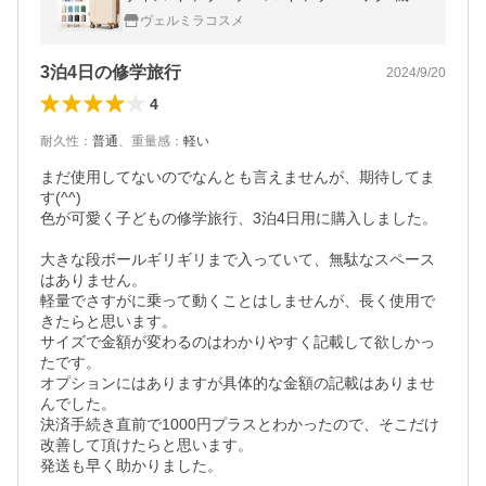
持込 TSAロック かわいい 軽量 2泊3日 41L
ヴェルミラコスメ
修学旅行 単品
3泊4日の修学旅行
2024/9/20
4
耐久性
：
普通
、
重量感
：
軽い
まだ使用してないのでなんとも言えませんが、期待してま
す(^^)

色が可愛く子どもの修学旅行、3泊4日用に購入しました。

大きな段ボールギリギリまで入っていて、無駄なスペース
はありません。

軽量でさすがに乗って動くことはしませんが、長く使用で
きたらと思います。

サイズで金額が変わるのはわかりやすく記載して欲しかっ
たです。

オプションにはありますが具体的な金額の記載はありませ
んでした。

決済手続き直前で1000円プラスとわかったので、そこだけ
改善して頂けたらと思います。

発送も早く助かりました。