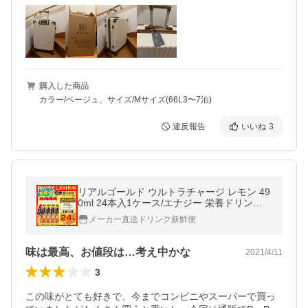
購入した商品
カラー/ベージュ、サイズ/Mサイズ(66L3〜7泊)
違反報告
いいね
3
リアルゴールド ウルトラチャージ レモン 49
0ml 24本入1ケース/エナジー 栄養ドリンク
炭酸 PET コカ・コーラ社/メーカー直送 送料
メーカー直送ドリンク新鮮便
無料
味は最高、お値段は…考え中かな
2021/4/11
3
この味がとても好きで、今までコンビニやスーパーで買っ