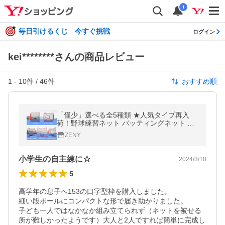
i
毎日引けるくじ 今すぐ挑戦
ログイン
kei********さんの商品レビュー
1
-
10
件 /
46
件
おすすめ順
「僅少」選べる全5種類 ★人気タイプ再入
荷！野球練習ネット バッティングネット ピ
ッチングネット 打撃 投球 ボール受けネット
ZENY
投球練習 練習器具 テニスでも
小学生の自主練に☆
2024/3/10
5
高学年の息子へ153の口字型枠を購入しました。

細い段ボールにコンパクトな形で届き助かりました。

子ども一人ではなかなか組み立てられず（ネットを被せる
所が難しかったようです）大人と2人ですれば簡単に完成し