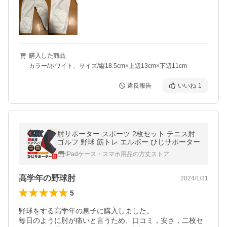
購入した商品
カラー/ホワイト、サイズ/縦18.5cm×上辺13cm×下辺11cm
違反報告
いいね
1
肘サポーター スポーツ 2枚セット テニス肘
ゴルフ 野球 筋トレ エルボー ひじサポーター
iPadケース・スマホ用品の方丈ストア
高学年の野球肘
2024/1/31
5
野球をする高学年の息子に購入しました。

毎日のように肘が痛いと言うため、口コミ，安さ，二枚セ