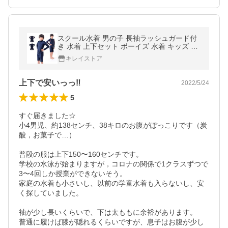
スクール水着 男の子 長袖ラッシュガード付
き 水着 上下セット ボーイズ 水着 キッズ ジ
ュニア KM2 メール便送料無料
キレイストア
上下で安いっっ‼︎
2022/5/24
5
すぐ届きました☆

小4男児、約138センチ、38キロのお腹がぽっこりです（炭
酸，お菓子で…）

普段の服は上下150〜160センチです。

学校の水泳が始まりますが，コロナの関係で1クラスずつで
3〜4回しか授業ができないそう。

家庭の水着も小さいし、以前の学童水着も入らないし、安
く探していました。

袖が少し長いくらいで、下は太ももに余裕があります。

普通に履けば膝が隠れるくらいですが、息子はお腹が少し