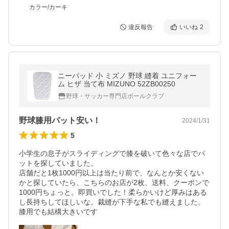
カラー/カーキ
違反報告
いいね
2
ニーパッド 小 ミズノ 野球 縫着 ユニフォー
ム ヒザ 当て布 MIZUNO 52ZB00250
野球・サッカー専門店ボールクラブ
野球膝用パット安い！
2024/1/31
5
小学生の息子がスライディングで膝を破いて色々な店でパ
ットを探していました。

店舗だと1枚1000円以上は当たり前で、なんとか安くない
かと探していたら、こちらのお店が2枚、送料、クーポンで
1000円ちょっと。即買いでした！柔らかいけど厚みはある
し長持ちしてほしいな。裁縫が下手な私でも縫えました。

膝用でも結構大きいです