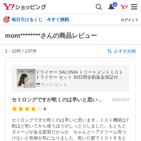
i
毎日引けるくじ 今すぐ挑戦
ログイン
mom********さんの商品レビュー
1
-
10
件 /
137
件
おすすめ順
ドライヤー SALONIA トリートメントミスト
ドライヤー セット 30日間全額返金保証付き
髪質改善 サロニア 女性 プレゼントcpj
アンドハビット
セミロングですが乾くのは早いと思います…
2021/12/7
4
セミロングですが乾くのは早いと思います。ミスト機能は7
割ほど乾いてから使うほうがしっとりしました。もともと
ダメージがある髪質だからか、ちゃんとヘアクリーム等つ
けないと乾燥が気になりました。乾いた髪でミストすると