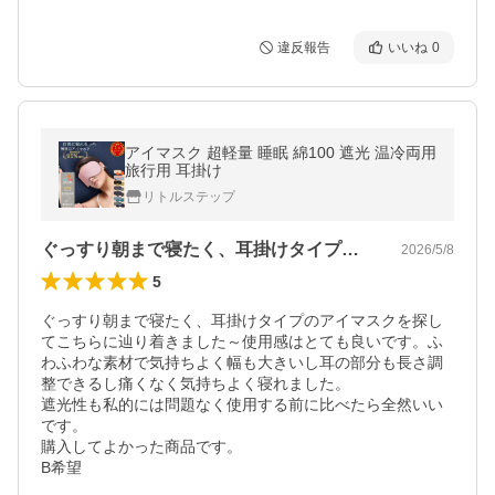
違反報告
いいね
0
アイマスク 超軽量 睡眠 綿100 遮光 温冷両用
旅行用 耳掛け
リトルステップ
ぐっすり朝まで寝たく、耳掛けタイプのア…
2026/5/8
5
ぐっすり朝まで寝たく、耳掛けタイプのアイマスクを探し
てこちらに辿り着きました～使用感はとても良いです。ふ
わふわな素材で気持ちよく幅も大きいし耳の部分も長さ調
整できるし痛くなく気持ちよく寝れました。

遮光性も私的には問題なく使用する前に比べたら全然いい
です。

購入してよかった商品です。

B希望