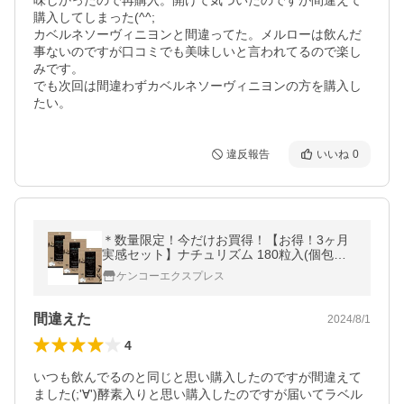
味しかったので再購入。開けて気づいたのですが間違えて
購入してしまった(^^;

カベルネソーヴィニヨンと間違ってた。メルローは飲んだ
事ないのですが口コミでも美味しいと言われてるので楽し
みです。

でも次回は間違わずカベルネソーヴィニヨンの方を購入し
たい。
違反報告
いいね
0
＊数量限定！今だけお買得！【お得！3ヶ月
実感セット】ナチュリズム 180粒入(個包装6
粒×30包)×3個セット(約90日分)黒烏龍茶 サ
ケンコーエクスプレス
プリメ
間違えた
2024/8/1
4
いつも飲んでるのと同じと思い購入したのですが間違えて
ました(;'∀')酵素入りと思い購入したのですが届いてラベル