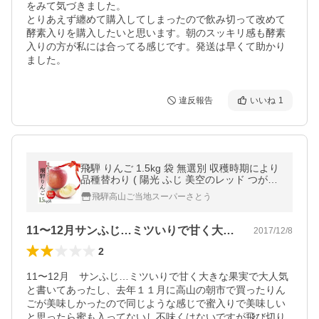
をみて気づきました。

とりあえず纏めて購入してしまったので飲み切って改めて
酵素入りを購入したいと思います。朝のスッキリ感も酵素
入りの方が私には合ってる感じです。発送は早くて助かり
ました。
違反報告
いいね
1
飛騨 りんご 1.5kg 袋 無選別 収穫時期により
品種替わり ( 陽光 ふじ 美空のレッド つがる
他 ) 美空野 高山 生 リンゴ
飛騨高山ご当地スーパーさとう
11〜12月サンふじ…ミツいりで甘く大…
2017/12/8
2
11〜12月　サンふじ…ミツいりで甘く大きな果実で大人気
と書いてあったし、去年１１月に高山の朝市で買ったりん
ごが美味しかったので同じような感じで蜜入りで美味しい
と思ったら蜜も入ってないし不味くはないですが飛び切り