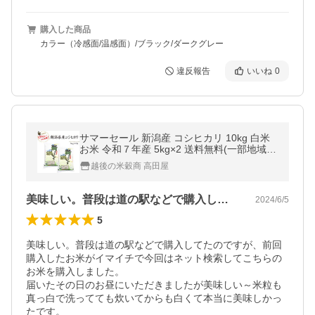
購入した商品
カラー（冷感面/温感面）/ブラック/ダークグレー
違反報告
いいね
0
サマーセール 新潟産 コシヒカリ 10kg 白米
お米 令和７年産 5kg×2 送料無料(一部地域を
除く) あすつく こしひかり
越後の米穀商 高田屋
美味しい。普段は道の駅などで購入してた…
2024/6/5
5
美味しい。普段は道の駅などで購入してたのですが、前回
購入したお米がイマイチで今回はネット検索してこちらの
お米を購入しました。

届いたその日のお昼にいただきましたが美味しい～米粒も
真っ白で洗ってても炊いてからも白くて本当に美味しかっ
たです。
