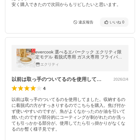
安く購入できたので次回からもリピしたいと思います。
違反報告
いいね
0
evercook 選べるエバークック エクリティ限
定モデル 着脱式専用 ガス火専用 フライパン
20cm アイボリー EGDFP20IV ドウシシャ
エクリティ
以前は取っ手のついてるのを使用してまし…
2026/2/4
4
以前は取っ手のついてるのを使用してました。収納するの
に着脱式の方がすっきりするのでこちらを購入。焦げ付か
ず使いやすいのですが、魚がよくなかったのか油を引いて
焼いたのですが部分的にコーティングが剝がれたのか洗っ
ても引っかかる部分が。使用してたら引っ掛かりがなくな
るのか暫く様子見です。