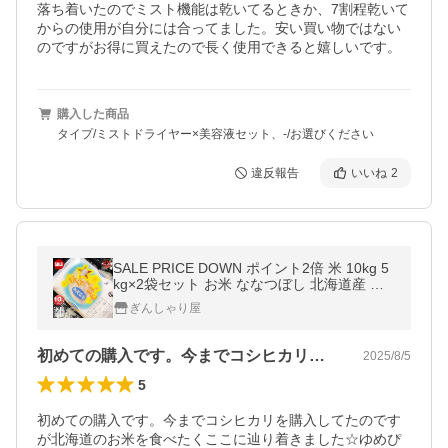
落ち着いたのでミスト機能は乾いてるときか、7割程乾いて
からの使用が自分には合ってました。安い買い物ではない
のですがお得に買えたので長く使用できると嬉しいです。
購入した商品
タイプ/ミストドライヤー×美容液セット、-/お選びください
違反報告
いいね
2
SALE PRICE DOWN ポイント2倍 米 10kg 5
kg×2袋セット お米 ななつぼし 北海道産 白
米 令和7年産 送料無料
ぎんしゃり屋
初めての購入です。今までコシヒカリを購…
2025/8/5
5
初めての購入です。今までコシヒカリを購入してたのです
が北海道のお米を食べたくここに辿り着きました☆ゆめぴ