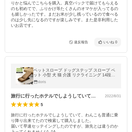
りかと悩んでこちらを購入。真空パックで届けてもらえる
のも初めてで、ふりかけ等たくさんのオマケが入ってるの
も嬉しかったです。まだお米が少し残っているので食べる
のは少し先になるのですが楽しみです。また是非利用した
いお店です。
違反報告
いいね
0
ペットスロープ ドッグステップ スロープ ペ
ット 小型 犬 猫 介護 リクライニング 14段階
滑り止め加工 角度調節 北欧 プレゼント サリ
doris
タ
旅行に行ったホテルでしようしていて、わ…
2022/8/31
5
旅行に行ったホテルでしようしていて、わんこも普通に乗
り降り出来てたので検索して購入しました。

届いて早速セッテイングしたのですが、旅先とは違うのか
上ってくれません(;^_^A
