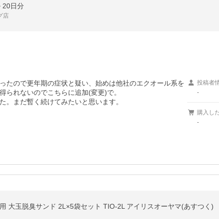
 20日分
グ店
ったので更年期の症状と疑い、始めは他社のエクオール系を
投稿者
られないのでこちらに追加(変更)で。

-
た。まだ暫く続けてみたいと思います。
購入し
-
大玉脱臭サンド 2L×5袋セット TIO-2L アイリスオーヤマ(あすつく)