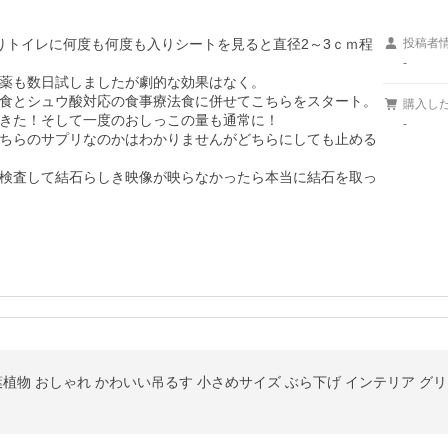
りトイレに何度も何度も入りシートを見ると直径2～3ｃｍ程
投稿者
-
薬も数日試しましたが劇的な効果はなく。

食とシュウ酸対応の食事療法食に併せてこちらをスタート。

購入し
きた！そして一度のおしっこの量も通常に！

-
ちらのサプリなのかはわかりませんがどちらにしても止める
検査して結石らしき映像が映らなかったら本当に結石を取っ
葉植物 おしゃれ かわいい吊るす 小さめサイズ ぶら下げ インテリア グ