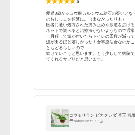
5
愛猫3歳がシュウ酸カルシウム結石の疑いとな
のおしっこを頻繁に。（出なかったりも）

医者に通い処方された痛み止めや尿道を広げる
ネットで調べると治療法がないようなので通常
一月程して気が付いたらトイレの回数が減って
涙が出るほど嬉しかった！食事療法食なのかこ
ともどるらしいので

続けていこうと思います。もう少しして病院で
てくれるサプリだと思います。
コウモリラン ビカクシダ 苔玉 観
hananicoヤフー店