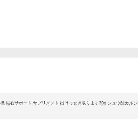
 有機 結石サポート サプリメント 出けっせき取ります30g シュウ酸カル