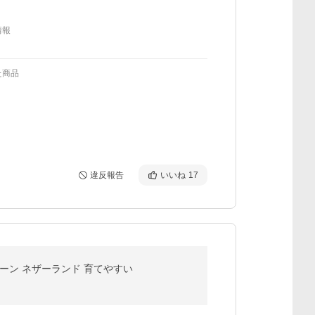
情報
た商品
違反報告
いいね
17
リーン ネザーランド 育てやすい