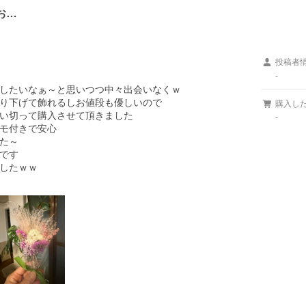
お…
投稿者
-
したいなぁ～と思いつつ中々出会いなくｗ

り下げて飾れるしお値段も優しいので

購入し
い切って購入させて頂きました

-
モ付きで安心

た～

です

したｗｗ
