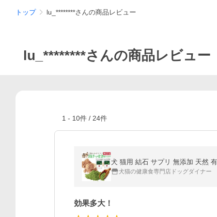
トップ
lu_********さんの商品レビュー
lu_********さんの商品レビュー
1
-
10
件 /
24
件
犬 猫用 結石 サプリ 無添加 天然
犬猫の健康食専門店ドッグダイナー
効果多大！