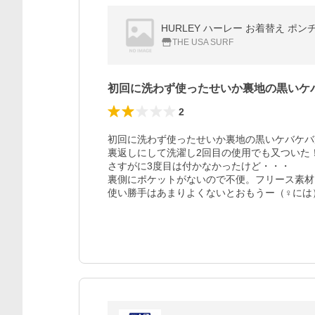
HURLEY ハーレー お着替え ポン
THE USA SURF
初回に洗わず使ったせいか裏地の黒いケ
2
初回に洗わず使ったせいか裏地の黒いケバケバが体
裏返しにして洗濯し2回目の使用でも又ついた！ﾅ
さすがに3度目は付かなかったけど・・・

裏側にポケットがないので不便。フリース素材
使い勝手はあまりよくないとおもうー（♀には