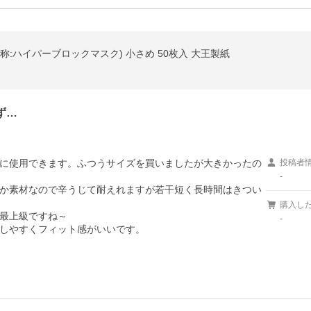
称:ハイパーブロックマスク) 小さめ 50枚入 大王製紙
ず…
に使用できます。ふつうサイズを買いましたが大きかったの
投稿者
-
か素材なので辛うじて耐えれますが若干短く長時間はきつい
購入し
最上級ですね～

-
しやすくフィット感がいいです。