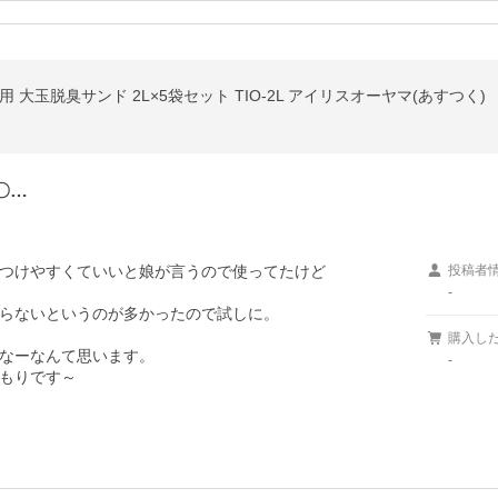
大玉脱臭サンド 2L×5袋セット TIO-2L アイリスオーヤマ(あすつく)
〇…
つけやすくていいと娘が言うので使ってたけど

投稿者
-
らないというのが多かったので試しに。

購入し
なーなんて思います。

-
もりです～