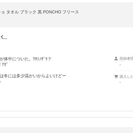
チョ タオル ブラック 黒 PONCHO フリース
バ…
中についた。ﾜﾀｼﾉﾀﾞｹ？

投稿者
ｾﾞ　

-
は冬には多少温かいからよいけどー

購入し
）
-