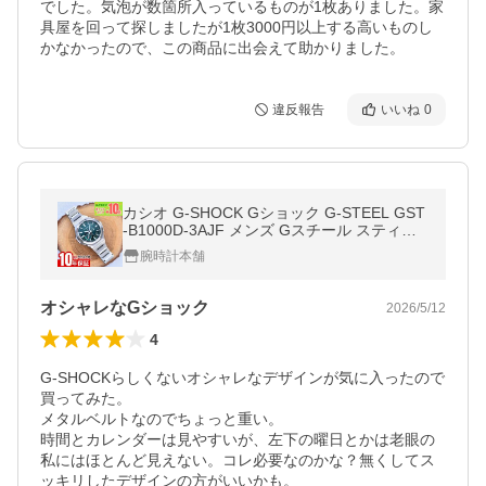
でした。気泡が数箇所入っているものが1枚ありました。家
具屋を回って探しましたが1枚3000円以上する高いものし
かなかったので、この商品に出会えて助かりました。
違反報告
いいね
0
カシオ G-SHOCK Gショック G-STEEL GST
-B1000D-3AJF メンズ Gスチール スティー
ル Bluetooth 爆買
腕時計本舗
オシャレなGショック
2026/5/12
4
G-SHOCKらしくないオシャレなデザインが気に入ったので
買ってみた。

メタルベルトなのでちょっと重い。

時間とカレンダーは見やすいが、左下の曜日とかは老眼の
私にはほとんど見えない。コレ必要なのかな？無くしてス
ッキリしたデザインの方がいいかも。