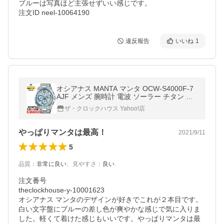
ブルーは写真ほど主張せずいい感じです。

注文ID neel-10064190
違反報告
いいね
1
オシアナス MANTA マンタ OCW-S4000F-7
AJF メンズ 腕時計 電波 ソーラー チタン ホ
ワイト ペア 国内正規品 カシオ
ザ・クロックハウス Yahoo!店
やっぱりマンタは最高！
2021/9/11
5
品質
：
非常に良い
、
見やすさ
：
良い
注文番号

theclockhouse-y-10001623

オシアナス マンタのデザインが好きでこれが２本目です。

白い文字盤にブルーの差し色が爽やかな感じで気に入りま
した。軽くて着けた感じもいいです。やっぱりマンタは最