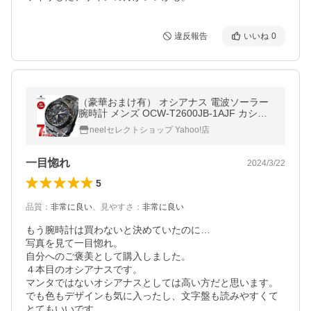
違反報告
いいね
0
（豪華おまけ有） オシアナス 電波ソーラー
腕時計 メンズ OCW-T2600JB-1AJF カシオ
CASIO OCEANUS
neelセレクトショップ Yahoo!店
一目惚れ
2024/3/22
5
品質
：
非常に良い
、
見やすさ
：
非常に良い
もう腕時計は買わないと決めていたのに…

写真を見て一目惚れ。

自分へのご褒美として購入しました。

４本目のオシアナスです。

マンタではないオシアナスとしては高い方だと思います。
でも色もデザインも気に入ったし、文字盤も読みやすくて
とてもいいです。