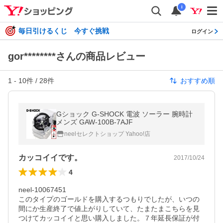
i
毎日引けるくじ 今すぐ挑戦
ログイン
gor********さんの商品レビュー
1
-
10
件 /
28
件
おすすめ順
Gショック G-SHOCK 電波 ソーラー 腕時計
メンズ GAW-100B-7AJF
neelセレクトショップ Yahoo!店
カッコイイです。
2017/10/24
4
neel-10067451

このタイプのゴールドを購入するつもりでしたが、いつの
間にか生産終了で値上がりしていて、たまたまこちらを見
つけてカッコイイと思い購入しました。７年延長保証が付