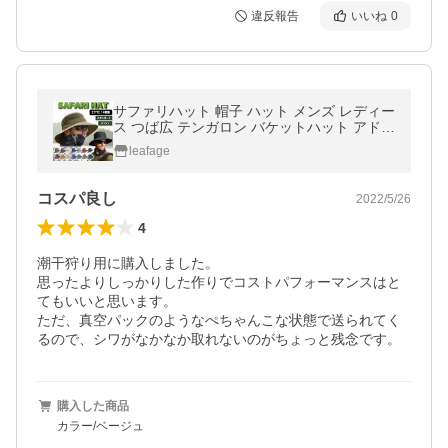
違反報告
いいね
0
サファリハット 帽子 ハット メンズ レディー
ス つば広 テンガロン バケットハット アドベ
ンチャーハット 深め 日よけ メッシュ 春 夏
leafage
秋 冬 爆買
コスパ良し
2022/5/26
4
潮干狩り用に購入しました。

思ったよりしっかりした作りでコストパフォーマンスはと
てもいいと思います。

ただ、真空パックのようなぺちゃんこな状態で送られてく
るので、シワがなかなか取れないのがちょっと残念です。
購入した商品
カラー/ベージュ