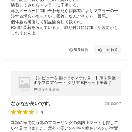
装着してみたらマフラーに干渉する。

再度メーカーに問い合わせたら個体差によりマフラーの干
渉する場合があるという回答。なんだそりゃ、最悪…

個体差も考慮して製品開発して欲くれ。

RS3に装着を考えている人、取り付けには加工が必要かも
しれませんよ。
違反報告
いいね
0
【レビューを書けばオマケ付き！】床を保護
するフロアシート クリア 6枚セット/6畳 [18
0×91cm、厚さ1.5mm]
ロイヤル通販
なかなか良いです。
2010/3/17
4
新築の家で使う為のフローリングの傷防止マットを探して
いて見つけました。意外と硬いので巻き癖をとるのが大変