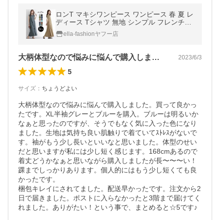
ロンT マキシワンピース ワンピース 春 夏 レ
ディース Tシャツ 無地 シンプル フレンチス
リーブ 半袖 フレア レディース 大人 50代 40
ella-fashionヤフー店
代 春夏 rt3081
大柄体型なので悩みに悩んで購入しました…
2023/6/3
5
サイズ
：
ちょうどよい
大柄体型なので悩みに悩んで購入しました。買って良かっ
たです。XL半袖グレーとブルーを購入。ブルーは明るいか
なぁと思ったのですが、そうでもなく気に入った色になり
ました。生地は気持ち良い肌触りで着ていてｽﾄﾚｽがないで
す。袖がもう少し長いといいなと思いました。体型のせい
だと思いますが私には少し短く感じます。168cmあるので
着丈どうかなぁと思いながら購入しましたが長〜〜〜い！
踝までしっかりあります。個人的にはもう少し短くても良
かったです。

梱包キレイにされてました。配送早かったです。注文から2
日で届きました。ポストに入らなかったと3階まで届けてく
れました。ありがたい！という事で、まとめると☆5です♪