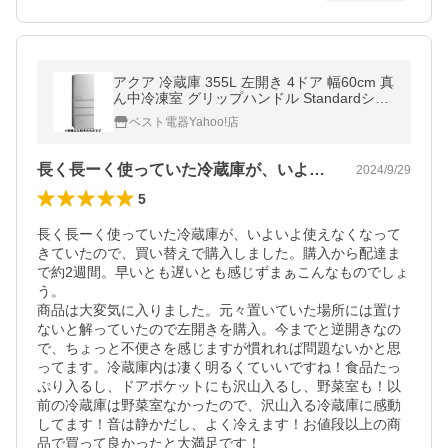
アクア 冷蔵庫 355L 左開き 4ドア 幅60cm 真
ん中冷凍室 グリップハンドル Standardシリ
ーズ AQR-36PL シルバー系
ベスト電器Yahoo!店
長く長ーく使っていた冷蔵庫が、いよいよ…
2024/9/29
5
長く長ーく使っていた冷蔵庫が、いよいよ使えなくなって
きていたので、買い替えで購入しました。購入から配達ま
で約2週間。早いとも遅いとも感じずまぁこんなものでしょ
う。

商品は大変気に入りました。元々置いていた場所には置け
ないと解っていたので左開きを購入。今までと逆開きなの
で、ちょっと不便さを感じますが慣れれば問題ないかと思
ってます。冷蔵庫内は凄く明るくていいですね！食品たっ
ぷり入るし、ドアポケットにも沢山入るし、野菜室も！以
前の冷蔵庫は野菜室なかったので、沢山入る冷蔵庫に感動
してます！音は静かだし、よく冷えます！お値段以上の商
品で買って良かったと大満足です！