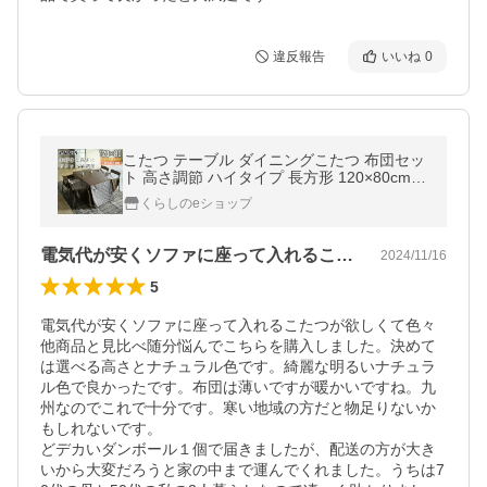
違反報告
いいね
0
こたつ テーブル ダイニングこたつ 布団セッ
ト 高さ調節 ハイタイプ 長方形 120×80cm
おしゃれ
くらしのeショップ
電気代が安くソファに座って入れるこたつ…
2024/11/16
5
電気代が安くソファに座って入れるこたつが欲しくて色々
他商品と見比べ随分悩んでこちらを購入しました。決めて
は選べる高さとナチュラル色です。綺麗な明るいナチュラ
ル色で良かったです。布団は薄いですが暖かいですね。九
州なのでこれで十分です。寒い地域の方だと物足りないか
もしれないです。

どデカいダンボール１個で届きましたが、配送の方が大き
いから大変だろうと家の中まで運んでくれました。うちは7