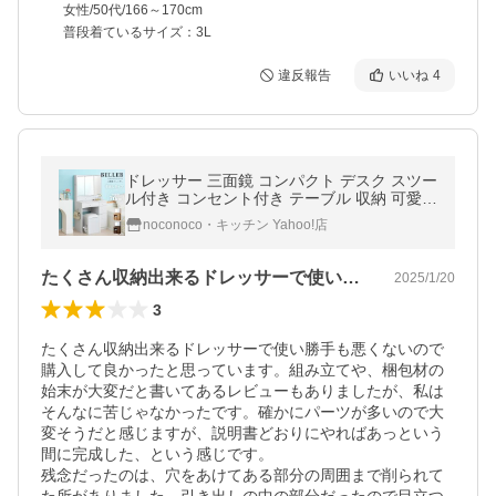
女性/50代/166～170cm
普段着ているサイズ：3L
違反報告
いいね
4
ドレッサー 三面鏡 コンパクト デスク スツー
ル付き コンセント付き テーブル 収納 可愛い
おしゃれ 幅70cm
noconoco・キッチン Yahoo!店
たくさん収納出来るドレッサーで使い勝手…
2025/1/20
3
たくさん収納出来るドレッサーで使い勝手も悪くないので
購入して良かったと思っています。組み立てや、梱包材の
始末が大変だと書いてあるレビューもありましたが、私は
そんなに苦じゃなかったです。確かにパーツが多いので大
変そうだと感じますが、説明書どおりにやればあっという
間に完成した、という感じです。

残念だったのは、穴をあけてある部分の周囲まで削られて