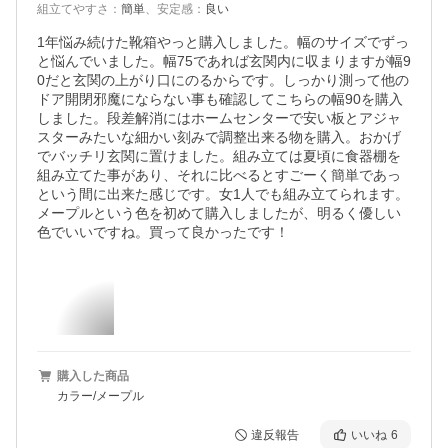
組立てやすさ
：
簡単
、
安定感
：
良い
1年悩み続けた靴箱やっと購入しました。幅のサイズでずっ
と悩んでいました。幅75であれば玄関内に収まりますが幅9
0だと玄関の上がり口にのるからです。しっかり測って他の
ドア開閉邪魔にならない事も確認してこちらの幅90を購入
しました。段差解消にはホームセンターで安い板とアジャ
スターみたいな細かい刻みで調整出来る物を購入。おかげ
でバッチリ玄関に置けました。組み立ては夏頃に食器棚を
組み立てた事があり、それに比べるとすごーく簡単であっ
という間に出来た感じです。女1人でも組み立てられます。
メープルという色を初めて購入しましたが、明るく優しい
色でいいですね。買って良かったです！
購入した商品
カラー/メープル
違反報告
いいね
6