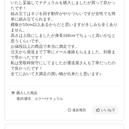
いたし妥協してナチュラルを購入しましたが買って良かっ
たです！

組み立てはネジを回す動作がやりづらいですが女性でも簡
単に組み立てられます。

横板が10cm以上あるからだと思いますがきしみも全くあり
ません。

高さは上段にしましたが身長168cmでちょっと高いかなと
思うくらいです。

お値段以上の商品で本当に満足です。

注文から発送まで丁寧にメール連絡もらえました。到着ま
で早かったです！

私は受取時留守にしてましたが運送屋さんも丁寧だったの
で良かったです！

全てにおいて大満足の買い物が出来たと思います♪
購入した商品
選択/通常、カラー/ナチュラル
違反報告
いいね
0