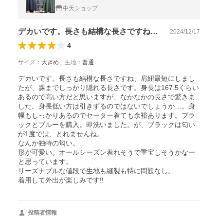
秋冬 キャミワンピース ロング フレア ゆった
中天ショップ
り オールインワン６色
デカいです。長さも結構な長さですね、肩…
2024/12/17
4
サイズ
：
大きめ
、
生地
：
普通
デカいです。長さも結構な長さですね、肩紐最短にしまし
たが、踝までしっかり隠れる長さです。身長は167.5くらい
あるので高い方だと思いますが、なかなかの長さで驚きま
した。身長低い方は引きずるのではないでしょうか…。身
幅もしっかりあるのでセーター着ても余裕あります。ブラ
ックとブルーを購入。即洗いました。が、ブラックは匂い
が1度では、とれませんね。

なんか独特の匂い。

形が可愛い。オールシーズン着れそうで重宝しそうかなー
と思っています。

リーズナブルな値段で生地も縫製も特に問題なし。

着用して外出が楽しみです!!
投稿者情報