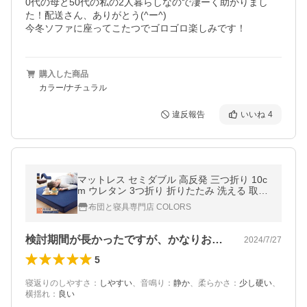
0代の母と50代の私の2人暮らしなので凄ーく助かりまし
た！配送さん、ありがとう(^ー^)

購入した商品
カラー/ナチュラル
違反報告
いいね
4
マットレス セミダブル 高反発 三つ折り 10c
m ウレタン 3つ折り 折りたたみ 洗える 取っ
手付き 硬め 超PayPay祭
布団と寝具専門店 COLORS
検討期間が長かったですが、かなりお安く…
2024/7/27
5
寝返りのしやすさ
：
しやすい
、
音鳴り
：
静か
、
柔らかさ
：
少し硬い
、
横揺れ
：
良い