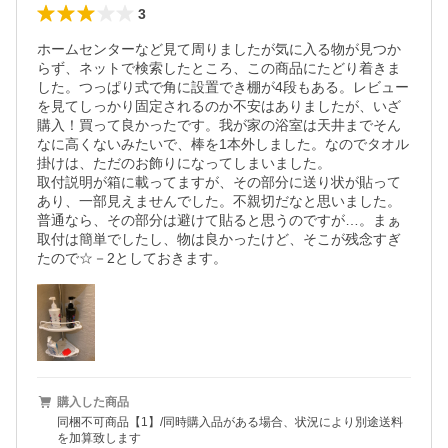
3
ホームセンターなど見て周りましたが気に入る物が見つか
らず、ネットで検索したところ、この商品にたどり着きま
した。つっぱり式で角に設置でき棚が4段もある。レビュー
を見てしっかり固定されるのか不安はありましたが、いざ
購入！買って良かったです。我が家の浴室は天井までそん
なに高くないみたいで、棒を1本外しました。なのでタオル
掛けは、ただのお飾りになってしまいました。

取付説明が箱に載ってますが、その部分に送り状が貼って
あり、一部見えませんでした。不親切だなと思いました。
普通なら、その部分は避けて貼ると思うのですが…。まぁ
取付は簡単でしたし、物は良かったけど、そこが残念すぎ
たので☆－2としておきます。
購入した商品
同梱不可商品【1】/同時購入品がある場合、状況により別途送料
を加算致します