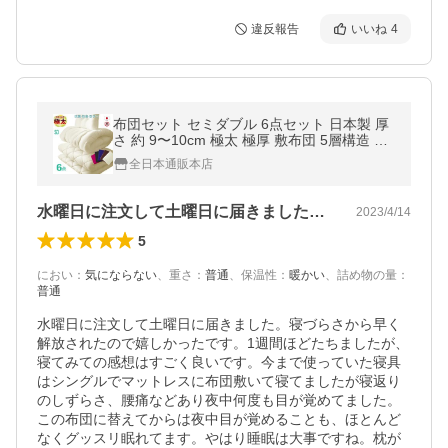
違反報告
いいね
4
布団セット セミダブル 6点セット 日本製 厚
さ 約 9〜10cm 極太 極厚 敷布団 5層構造 高
反発 固綿 硬め 増量 掛け布団 枕 布団カバー
全日本通販本店
セット
水曜日に注文して土曜日に届きました。寝…
2023/4/14
5
におい
：
気にならない
、
重さ
：
普通
、
保温性
：
暖かい
、
詰め物の量
：
普通
水曜日に注文して土曜日に届きました。寝づらさから早く
解放されたので嬉しかったです。1週間ほどたちましたが、
寝てみての感想はすごく良いです。今まで使っていた寝具
はシングルでマットレスに布団敷いて寝てましたが寝返り
のしずらさ、腰痛などあり夜中何度も目が覚めてました。
この布団に替えてからは夜中目が覚めることも、ほとんど
なくグッスリ眠れてます。やはり睡眠は大事ですね。枕が