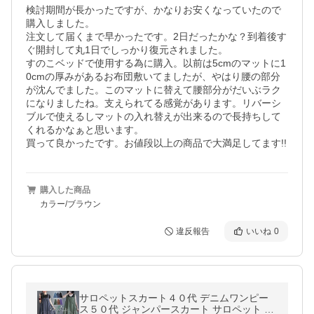
検討期間が長かったですが、かなりお安くなっていたので
購入しました。

注文して届くまで早かったです。2日だったかな？到着後す
ぐ開封して丸1日でしっかり復元されました。

すのこベッドで使用する為に購入。以前は5cmのマットに1
0cmの厚みがあるお布団敷いてましたが、やはり腰の部分
が沈んでました。このマットに替えて腰部分がだいぶラク
になりましたね。支えられてる感覚があります。リバーシ
ブルで使えるしマットの入れ替えが出来るので長持ちして
くれるかなぁと思います。

購入した商品
カラー/ブラウン
違反報告
いいね
0
サロペットスカート４０代 デニムワンピー
ス５０代 ジャンパースカート サロペット 夏