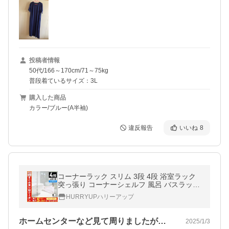
投稿者情報
50代/166～170cm/71～75kg
普段着ているサイズ：3L
購入した商品
カラー/ブルー(A半袖)
違反報告
いいね
8
コーナーラック スリム 3段 4段 浴室ラック
突っ張り コーナーシェルフ 風呂 バスラック
三角 収納 浴室 シャンプーラック お風呂収納
HURRYUPハリーアップ
棚 コーナー タオル掛け
ホームセンターなど見て周りましたが気に…
2025/1/3