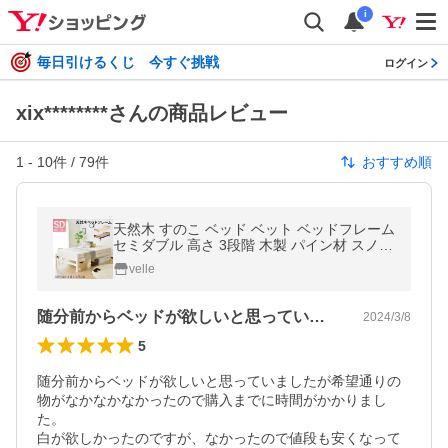
i
毎日引けるくじ 今すぐ挑戦
ログイン
xix********さんの商品レビュー
1
-
10
件 /
79
件
おすすめ順
天然木 すのこ ベッド ベット ベッドフレーム
セミダブル 高さ 3段階 木製 パイン材 スノコ
サニーSD 北欧 ドリス
velle
随分前からベッドが欲しいと思っていまし…
2024/3/8
5
随分前からベッドが欲しいと思っていましたが希望通りの
物がなかなかなかったので購入までに時間がかかりまし
た。

白が欲しかったのですが、なかったので値段も安くなって