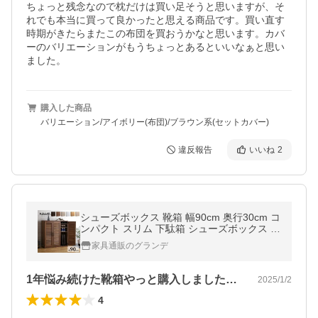
ちょっと残念なので枕だけは買い足そうと思いますが、そ
れでも本当に買って良かったと思える商品です。買い直す
時期がきたらまたこの布団を買おうかなと思います。カバ
ーのバリエーションがもうちょっとあるといいなぁと思い
ました。
購入した商品
バリエーション/アイボリー(布団)/ブラウン系(セットカバー)
違反報告
いいね
2
シューズボックス 靴箱 幅90cm 奥行30cm コ
ンパクト スリム 下駄箱 シューズボックス 収
納棚 ルーバー 可動棚 玄関収納 靴棚 収納 棚
家具通販のグランデ
ラック
1年悩み続けた靴箱やっと購入しました。…
2025/1/2
4