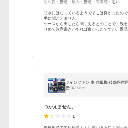
耐久性
：
普通
、
厚み
：
普通
、
装着感
：
悪い
防水にはなっているようでそこは良かったので
手に聞こえません。

ケースから出したら聞こえるとのことで、残念
せめて注意書きがあれば良かったですが、返品
ツインファン 車 扇風機 後部座席用
TKAStore
つかえません。
1
優良配送で翌日発送とと記載があるにも関わらず