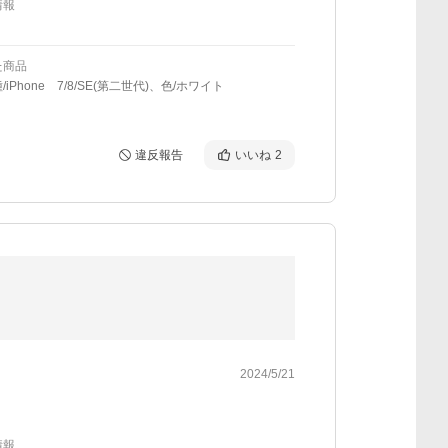
情報
た商品
iPhone 7/8/SE(第二世代)、色/ホワイト
違反報告
いいね
2
2024/5/21
情報