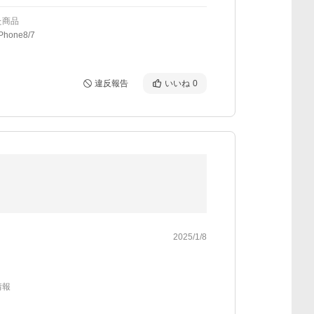
た商品
hone8/7
違反報告
いいね
0
2025/1/8
情報