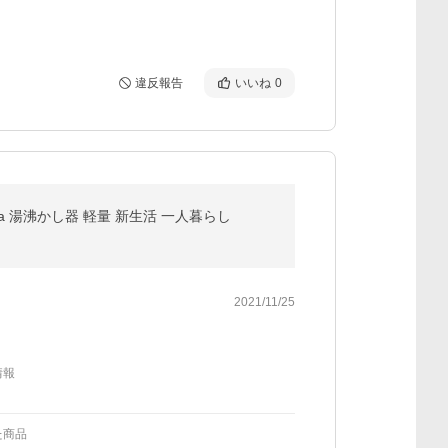
違反報告
いいね
0
rforma 湯沸かし器 軽量 新生活 一人暮らし
2021/11/25
情報
た商品