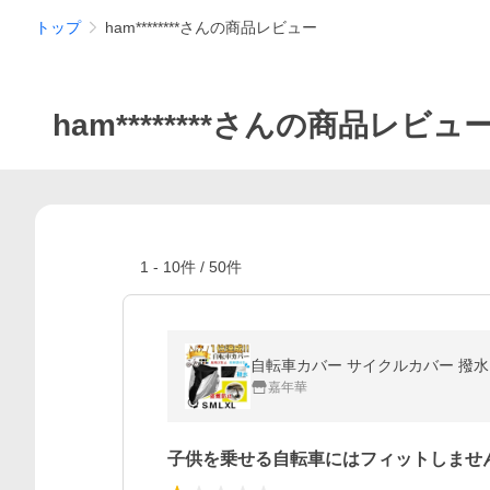
トップ
ham********さんの商品レビュー
ham********さんの商品レビュ
1
-
10
件 /
50
件
自転車カバー サイクルカバー 撥水
嘉年華
子供を乗せる自転車にはフィットしませ