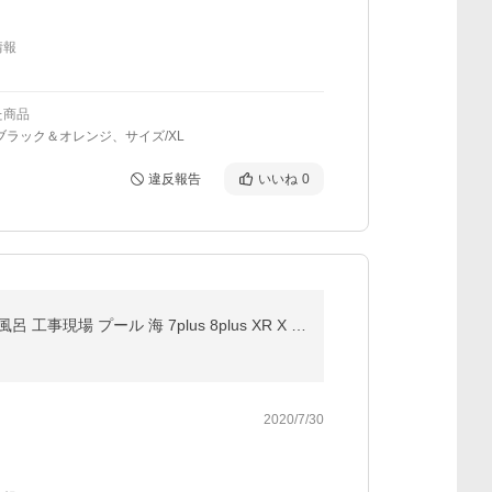
情報
た商品
ブラック＆オレンジ、サイズ/XL
違反報告
いいね
0
iPhone 17e 17 Air 16e 16 15 14 Pro Max Plus iPhone13 iPhone12 ケース iPhone SE 第3世代 防水ケース 風呂 工事現場 プール 海 7plus 8plus XR X 7 8 6 plus
2020/7/30