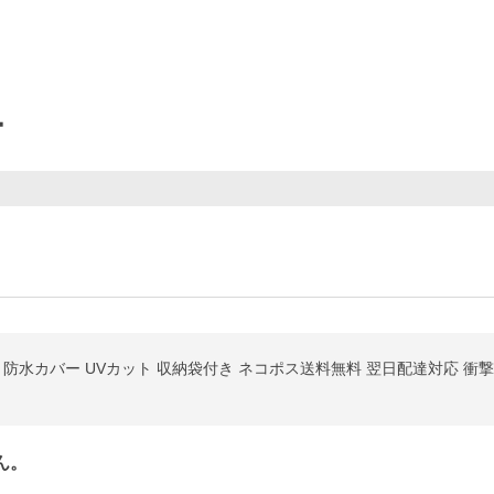
ー
 防水カバー UVカット 収納袋付き ネコポス送料無料 翌日配達対応 衝
ん。