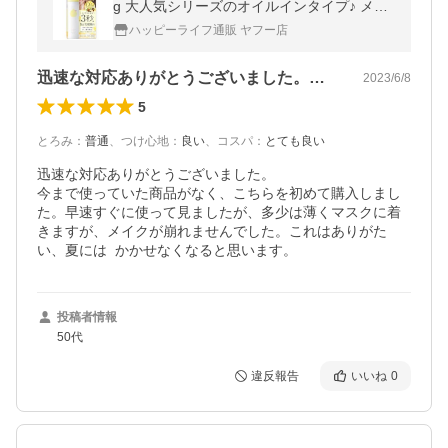
g 大人気シリーズのオイルインタイプ♪ メイ
クカバー うるおいミスト オイルイン 化粧水
ハッピーライフ通販 ヤフー店
メイクキープ 化粧崩れ防止
迅速な対応ありがとうございました。今ま…
2023/6/8
5
とろみ
：
普通
、
つけ心地
：
良い
、
コスパ
：
とても良い
迅速な対応ありがとうございました。

今まで使っていた商品がなく、こちらを初めて購入しまし
た。早速すぐに使って見ましたが、多少は薄くマスクに着
きますが、メイクが崩れませんでした。これはありがた
投稿者情報
50代
違反報告
いいね
0