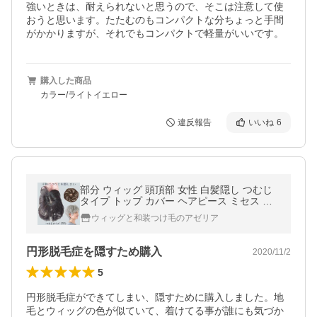
強いときは、耐えられないと思うので、そこは注意して使
おうと思います。たたむのもコンパクトな分ちょっと手間
購入した商品
カラー/ライトイエロー
違反報告
いいね
6
部分 ウィッグ 頭頂部 女性 白髪隠し つむじ
タイプ トップ カバー ヘアピース ミセス シ
ニア 高齢者 分け目 自然 薄毛 女性 つけ毛 50
ウィッグと和装つけ毛のアゼリア
代 60代 70代
円形脱毛症を隠すため購入
2020/11/2
5
円形脱毛症ができてしまい、隠すために購入しました。地
毛とウィッグの色が似ていて、着けてる事が誰にも気づか