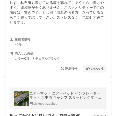
れず、私自身も着けている事を忘れてしまうくらい着けや
すく、違和感が全くありません。このクオリティーでこの
値段は、驚きです。もし同じ悩みのある方、迷っているな
ら早く買って試して下さい。ストレスなく、気にせず過ご
せますよ。
投稿者情報
40代
購入した商品
カラー/2N ナチュラルブラック
違反報告
いいね
4
エアーマット エアーベッド インフレーター
マット 車中泊 キャンプ スリーピングマット
アウトドア寝具 自動膨張式 キャンプ コット
pickupplazashop
思ってた以上に良いです。空気が自然に入…
2024/4/11