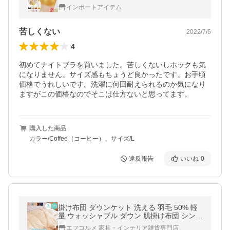
肉補正 ブラトップ スポーツブラ 肩ストレス
インポートアイテム
ゼロ
苦しくない
2022/7/6
4
初めてナイトブラを買いました。苦しくないしホックも気
になりません。サイズ感もちょうど良かったです。お手頃
価格でうれしいです。洗濯に何回耐えられるのか気になり
ますがこの価格なのでそこは仕方ないと思ってます。
購入した商品
カラー/Coffee（コーヒー）、サイズ/L
違反報告
いいね
0
掛け布団 ダウンケット 洗える 羽毛 50% 軽
量 ウォッシャブル ダウン 肌掛け布団 シング
ル 軽い 通気性 オールシーズン 洗濯 丸洗い
エフコルメ 家具・インテリア雑貨専門店