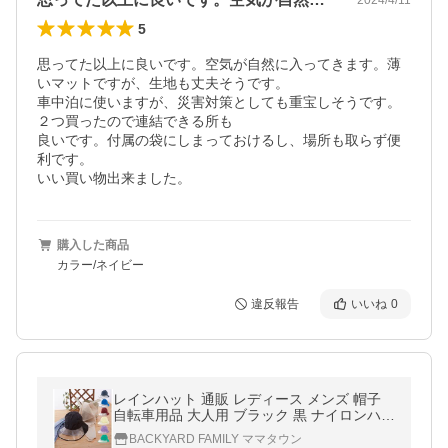
5
思ってた以上に良いです。空気が自然に入ってきます。薄
いマットですが、生地も丈夫そうです。

車中泊に使いますが、災害対策としても重宝しそうです。
２つ買ったので連結できる所も

良いです。付属の袋にしまっておけるし、場所も取らず便
利です。

いい買い物出来ました。
購入した商品
カラー/ネイビー
違反報告
いいね
0
レインハット 通販 レディース メンズ 帽子
自転車用品 大人用 ブラック 黒 ナイロンハッ
ト レインウェア 雨用 おしゃれ 無地 雨具 ネ
BACKYARD FAMILY ママタウン
イビー 紺 レインハット