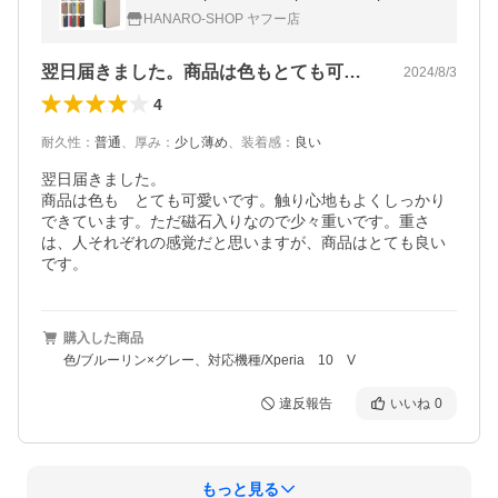
V Xperia 10 V Xperia 1 V ケース エクスペリ
HANARO-SHOP ヤフー店
ア シュリンク PU
翌日届きました。商品は色もとても可愛い…
2024/8/3
4
耐久性
：
普通
、
厚み
：
少し薄め
、
装着感
：
良い
翌日届きました。

商品は色も　とても可愛いです。触り心地もよくしっかり
できています。ただ磁石入りなので少々重いです。重さ
は、人それぞれの感覚だと思いますが、商品はとても良い
購入した商品
色/ブルーリン×グレー、対応機種/Xperia 10 V
違反報告
いいね
0
もっと見る