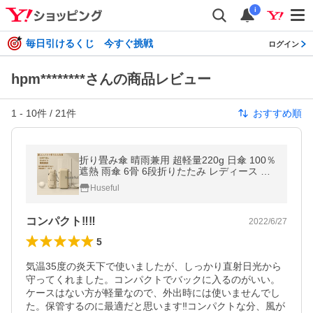
i
毎日引けるくじ 今すぐ挑戦
ログイン
hpm********さんの商品レビュー
1
-
10
件 /
21
件
おすすめ順
折り畳み傘 晴雨兼用 超軽量220g 日傘 100％
遮熱 雨傘 6骨 6段折りたたみ レディース 梅
雨 折畳み傘 UVカット 完全遮光 耐風 紫外線
Huseful
対策 UPF50+ ケース付き
コンパクト‼️‼️
2022/6/27
5
気温35度の炎天下で使いましたが、しっかり直射日光から
守ってくれました。コンパクトでバックに入るのがいい。
ケースはない方が軽量なので、外出時には使いませんでし
た。保管するのに最適だと思います‼️コンパクトな分、風が