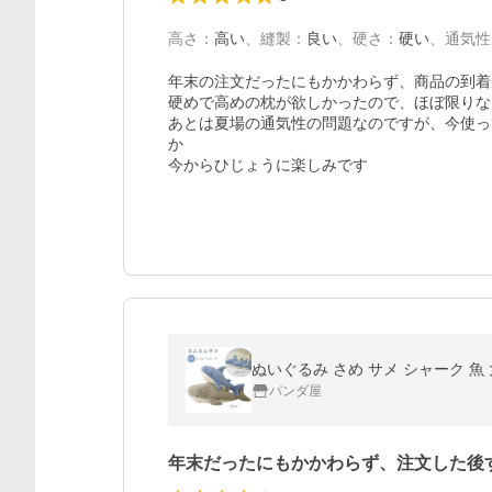
高さ
：
高い
、
縫製
：
良い
、
硬さ
：
硬い
、
通気性
年末の注文だったにもかかわらず、商品の到着
硬めで高めの枕が欲しかったので、ほぼ限りな
あとは夏場の通気性の問題なのですが、今使っ
か

今からひじょうに楽しみです
ぬいぐるみ さめ サメ シャーク 魚 
パンダ屋
年末だったにもかかわらず、注文した後