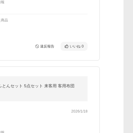
情報
た商品
違反報告
いいね
0
 ふとんセット 5点セット 来客用 客用布団
2026/1/18
情報