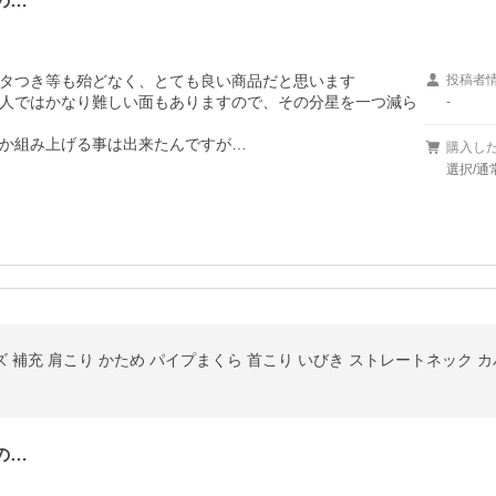
の…
タつき等も殆どなく、とても良い商品だと思います

投稿者
人ではかなり難しい面もありますので、その分星を一つ減ら
-
か組み上げる事は出来たんですが…
購入し
選択/通
ズ 補充 肩こり かため パイプまくら 首こり いびき ストレートネック 
の…