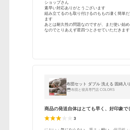
ショップさん

素早い対応ありがとうございます

組み立てるのも取り付けるのももの凄く簡単だ
ます

あとは耐久性の問題なのですが、まだ使い始め
布団セット ダブル 洗える 固綿入り
布団と寝具専門店 COLORS
商品の発送自体はとても早く、好印象で
3
におい
：
気にならない
、
重さ
：
軽い
、
保温性
：