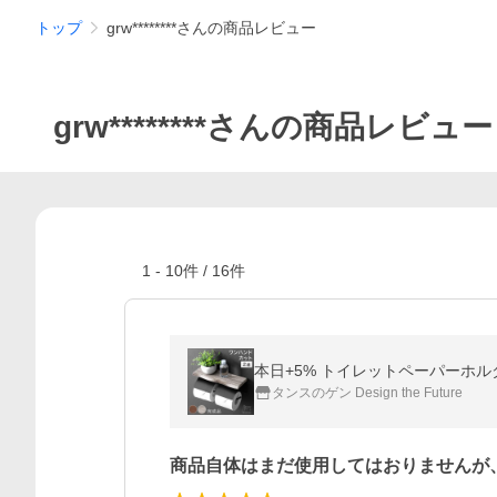
トップ
grw********さんの商品レビュー
grw********さんの商品レビュー
1
-
10
件 /
16
件
本日+5% トイレットペーパーホルダ
タンスのゲン Design the Future
商品自体はまだ使用してはおりませんが