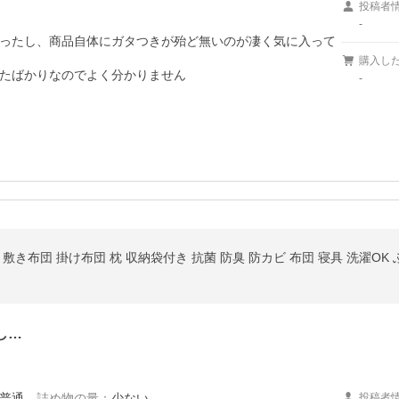
投稿者
-
ったし、商品自体にガタつきが殆ど無いのが凄く気に入って
購入し
たばかりなのでよく分かりません

-
敷き布団 掛け布団 枕 収納袋付き 抗菌 防臭 防カビ 布団 寝具 洗濯OK
し…
普通
、
詰め物の量
：
少ない
投稿者