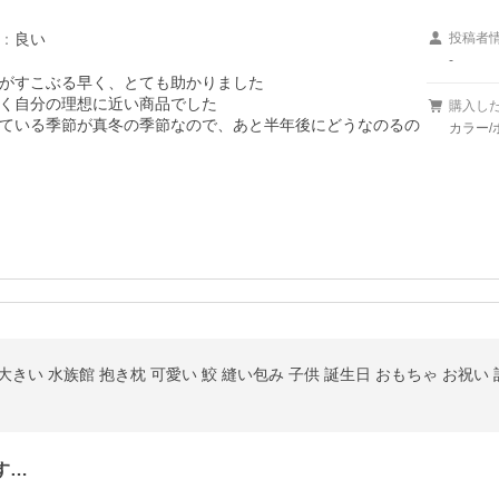
：
良い
投稿者
-
がすこぶる早く、とても助かりました

く自分の理想に近い商品でした

購入し
ている季節が真冬の季節なので、あと半年後にどうなのるの
カラー/
大きい 水族館 抱き枕 可愛い 鮫 縫い包み 子供 誕生日 おもちゃ お祝い 
す…