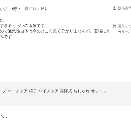
かさ
：
硬い
、
横揺れ
：
良い
投稿者
-


すぎるくらいの印象です

購入し
ので通気性自体は今のところ良く分かりませんが、夏場にど
カラー/
みです
タイプ バーチェア 椅子 ハイチェア 昇降式 おしゃれ オシャレ
い…