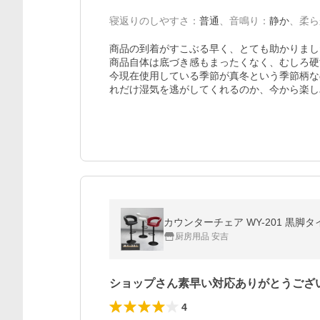
寝返りのしやすさ
：
普通
、
音鳴り
：
静か
、
柔ら
商品の到着がすこぶる早く、とても助かりました
商品自体は底づき感もまったくなく、むしろ硬
今現在使用している季節が真冬という季節柄な
れだけ湿気を逃がしてくれるのか、今から楽し
カウンターチェア WY-201 黒脚
厨房用品 安吉
ショップさん素早い対応ありがとうござ
4