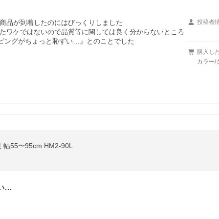
商品が到着したのにはびっくりしました

投稿者
たワケではないので品質等に関しては良く分からないところ
-
ッピングがちょっと恥ずい…』とのことでした
購入し
カラー/
5〜95cm HM2-90L
い…