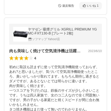
違反報告
いいね
1
ヤマゼン 吸煙グリル XGRILL PREMIUM YG
MC-FXT130-B [プレート2枚]
ソフマップ Yahoo!店
肉も美味しく焼けて空気清浄機は活躍します
2023/6/10
4
初めに取説も読まずに使って空気清浄機能使っておらず、
あれ?と思いましたが、気づいて空気清浄機能使ったとこ
ろ、臭いがしっかり取れてます。もちろん期待し過ぎると
ダメですが、あるとないとでは明らかに違います。

肉が美味しく焼けます。

一つスコアを下げたのは、鉄板のサイズが少し小さいこと
です。うちは四人家族で、女のコ二人なので全く問題無い
ですが、男の子がいる家庭だと焼くスピードが間に合わ無
いかもしれません。

タコ焼き機能はまだ使って無いのでわかりません。
