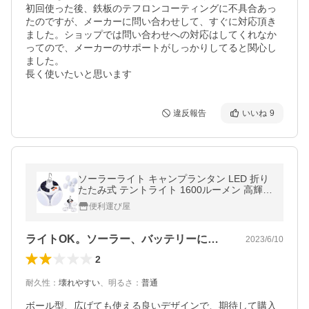
初回使った後、鉄板のテフロンコーティングに不具合あっ
たのですが、メーカーに問い合わせして、すぐに対応頂き
ました。ショップでは問い合わせへの対応はしてくれなか
ってので、メーカーのサポートがしっかりしてると関心し
ました。

長く使いたいと思います
違反報告
いいね
9
ソーラーライト キャンプランタン LED 折り
たたみ式 テントライト 1600ルーメン 高輝度
吊り下げフック付
便利運び屋
ライトOK。ソーラー、バッテリーに難あり
2023/6/10
2
耐久性
：
壊れやすい
、
明るさ
：
普通
ボール型、広げても使える良いデザインで、期待して購入