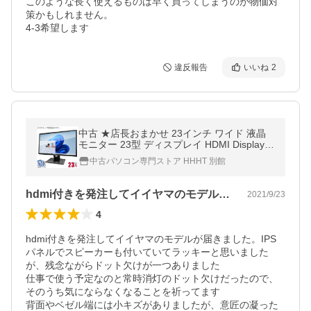
このような長く使えるものは早く買ってしまうのが物価対
策かもしれません。

4-3希望します
違反報告
いいね
2
中古 ★店長おまかせ 23インチ ワイド 液晶
モニター 23型 ディスプレイ HDMI DisplayP
ort 平面 在宅ワーク 在宅勤務 液晶 モニター
中古パソコン専門ストア HHHT 別館
中古モニター [安心30日保証]
hdmi付きを発注してイイヤマのモデル…
2021/9/23
4
hdmi付きを発注してイイヤマのモデルが届きました。IPS
パネルでスピーカーも付いていてラッキーと思いました
が、残念ながらドット欠けが一つありました

仕事で使う予定なのと常時消灯のドット欠けだったので、
そのうち気にならなくなることを祈ってます

背面やベゼル端には小キズがありましたが、意匠の凝った