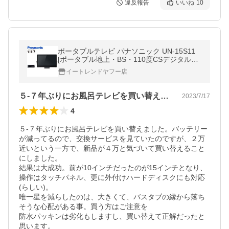
違反報告
いいね
10
ポータブルテレビ パナソニック UN-15S11
[ポータブル地上・BS・110度CSデジタルテ
レビ]
イートレンドヤフー店
５-７年ぶりにお風呂テレビを買い替えま…
2023/7/17
4
５-７年ぶりにお風呂テレビを買い替えました。バッテリー
が減ってるので、交換サービスを見ていたのですが、２万
近いという一方で、新品が４万と気づいて買い替えること
にしました。

結果は大成功。前が10インチだったのが15インチとなり、
操作はタッチパネル、更に外付けハードディスクにも対応
(らしい)。

唯一星を減らしたのは、大きくて、バスタブの縁から落ち
そうな心配がある事。買う方はご注意を

防水パッキンは劣化もしますし、買い替えて正解だったと
思います。