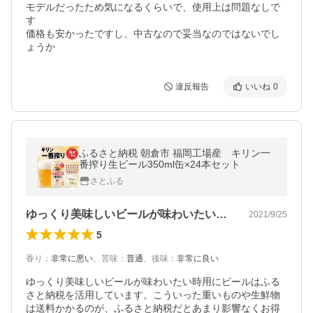
モデルだったため気になるくらいで、使用上は問題なしで
す

価格も安かったですし、中古なので妥当なのではないでし
ょうか
違反報告
いいね
0
ふるさと納税 朝倉市 福岡工場産 キリン一
番搾り生ビール350ml缶×24本セット
さとふる
ゆっくり美味しいビールが味わいたい時用…
2021/9/25
5
香り
：
非常に悪い
、
苦味
：
普通
、
後味
：
非常に良い
ゆっくり美味しいビールが味わいたい時用にビールはふる
さと納税を活用しています。こういった重いものや生鮮物
は送料かかるのが、ふるさと納税だとあまり影響なくお得