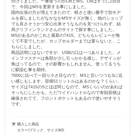
分けてました。一番使うのがLMとMS。LMはすでに2台目
で、今回はMSを更新する事にしました。

国内出張の方が増えてきたので、軽さと使い勝手で別モデ
ルを探しましたがなかなかMSサイズが無く、他のショップ
でも良さそうかつ安心出来そうなものを見つけられず、結
局グリフィンランドさんのサイトで探す事にしました。

MSがあるのがこれと最新の7415。どちらもレビューが無
くて不安でしたが、カップホルダーまでは要らないと、こ
ちらにしました。

商品説明にはないですが、USBの口は一つありました。メ
インファスナーは角部が少し引っかかる感じ。デザインが
角ばってるので、その影響かもしれません。使ってるうち
に馴染む事を期待。

7000に比べて一回り小さ目なので、MSと言いつつもSに近
い感じもします。容積51リットルはあるのかな？くらい。
サイズは7415のSとほぼ同じなので、MSくらいのがあれば
そっちにしたかも。ただワイドハンドルなので有効容積は
確保されてて、フロントポケットもあるので使いやすそう
です。
購入した商品
カラー/ブラック、サイズ/MS