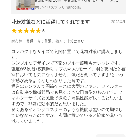
気清浄機 16畳 空気清浄 花粉 タイマー お手
入れ簡単 おやすみモード 高性能フィルター
アイリスプラザ Yahoo!店
安心延長保証対象
花粉対策などに活躍してくれてます
2023/4/1
5
耐久性
：
普通
、
音
：
普通
、
効き
：
非常に良い
コンパクトなサイズで玄関に置いて花粉対策に購入しまし
た。

シンプルなデザインで下部のブルー照明もオシャレです。
強度が3段階+夜間照明オフの4つのモード。弱と夜間だと寝
室においても気になりません。強だと働いてますよ!という
実感があるようなしっかりした音です。

構造はシンプルで円筒ケースに大型のファン。フィルター
は自動車や機械部品でも見るような円筒型のものです。フ
ィルターサイズと風量で微粒子補集性能が決まると思いま
すので、非常に効率的だと思いました。

良くあるイオンクラスターのような機能は無いので期待し
ていなかったのですが、玄関に置いていると靴箱の臭いも
減っていました。