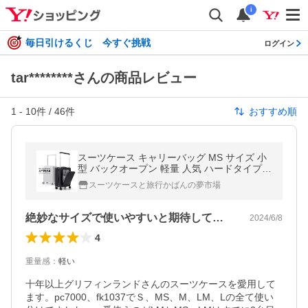
i
毎日引けるくじ 今すぐ挑戦
ログイン
tar********さんの商品レビュー
1
-
10
件 /
46
件
おすすめ順
スーツケース キャリーバッグ MS サイズ 小
型 バックオープン 軽量 人気 ハードタイプ A
P7614 キャリーケース 静音 Wキャスター 2
スーツケースと旅行かばんの夢市場
泊3日
絶妙なサイズで使いやすいと期待してます。
2024/6/8
4
重量感
：
軽い
十年以上グリフィンランドさんのスーツケースを愛用して
ます。pc7000、fk1037でＳ、MS、М、LM、Lの全て使い