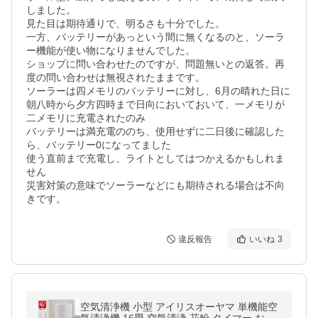
しました。

見た目は期待通りで、明るさも十分でした。

一方、バッテリーがあっという間に無くなるのと、ソーラ
ー機能が使い物になりませんでした。

ショップに問い合わせたのですが、問題無いとの返答。再
度の問い合わせは無視されたままです。

ソーラーは四メモリのバッテリーに対し、6月の晴れた日に
朝八時から夕方四時まで日向においておいて、一メモリが
二メモリに充電されたのみ

バッテリーは満充電ののち、使用せずに二日後に確認した
ら、バッテリー0になってました

使う直前まで充電し、ライトとしてはつかえるかもしれま
せん

災害対策の意味でソーラーなどにも期待される場合は不向
きです。
違反報告
いいね
3
空気清浄機 小型 アイリスオーヤマ 単機能空