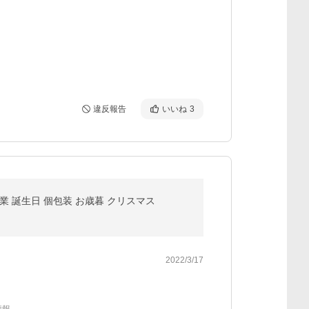
違反報告
いいね
3
業 誕生日 個包装 お歳暮 クリスマス
2022/3/17