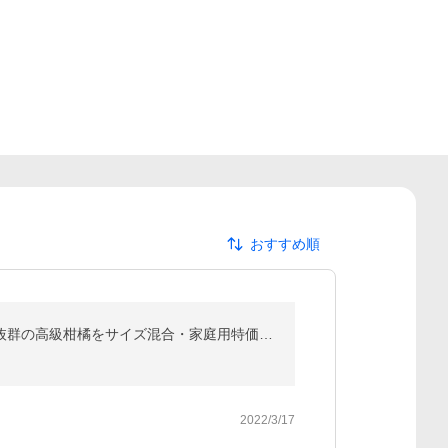
おすすめ順
産地直送 せとか みかん 宇和海 訳あり 約5kg S〜Lサイズ 愛媛県産 西宇和・愛媛中央など産地厳選！鮮度抜群の高級柑橘をサイズ混合・家庭用特価でお届け
2022/3/17