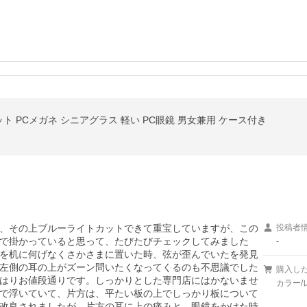
ット PCメガネ シニアグラス 軽い PC眼鏡 男女兼用 ケース付き
、その上ブルーライトカットできて重宝していますが、この
投稿者
で掛かっていると思って、たびたびチェックしてみました
-
を机に何げなくさかさまに置いた時、弦が歪んでいたを発見
左側の耳の上がズーン問いたくなってくるのも不思議でした
購入し
はりお値段通りです。しっかりとした専門店にはかないませ
カラー/
で浮いていて、片方は、平たい板の上でしっかり板について
改良されましたが、片方の耳に上の痛みと、眼鏡をかけた時