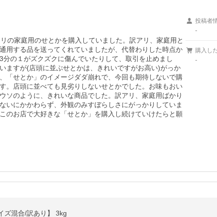
投稿者
-
アリの家庭用のせとかを購入していました。訳アリ、家庭用と
通用する品を送ってくれていましたが、代替わりした時点か
購入し
3分の１がズクズクに傷んでいたりして、取引を止めまし
-
いますが(店頭に並ぶせとかは、きれいですがお高い)がっか
、「せとか」のイメージダダ崩れで、今回も期待しないで購
す。店頭に並べても見劣りしないせとかでした。お味もおい
ウソのように、きれいな商品でした。訳アリ、家庭用ばかり
ないにかかわらず、外観のみすぼらしさにがっかりしていま
このお店で大好きな「せとか」を購入し続けていけたらと願
ズ混合/訳あり】 3kg