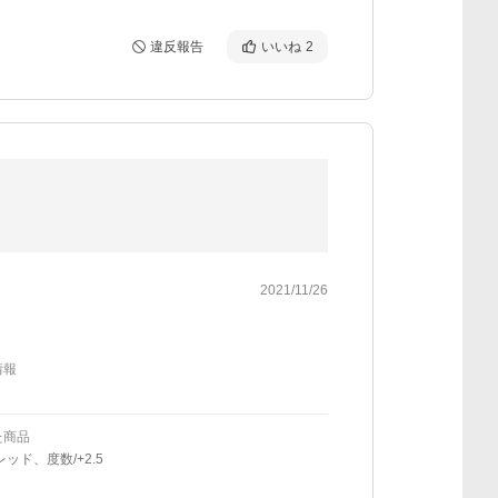
違反報告
いいね
2
2021/11/26
情報
た商品
レッド、度数/+2.5