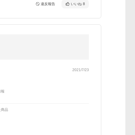
違反報告
いいね
8
2021/7/23
情報
た商品