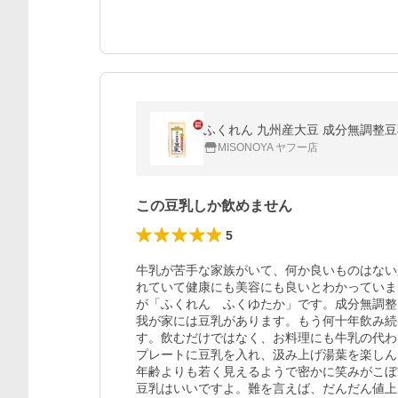
ふくれん 九州産大豆 成分無調整豆乳 1
MISONOYA ヤフー店
この豆乳しか飲めません
5
牛乳が苦手な家族がいて、何か良いものはない
れていて健康にも美容にも良いとわかっていま
が「ふくれん　ふくゆたか」です。成分無調整
我が家には豆乳があります。もう何十年飲み続
す。飲むだけではなく、お料理にも牛乳の代わ
プレートに豆乳を入れ、汲み上げ湯葉を楽しん
年齢よりも若く見えるようで密かに笑みがこぼ
豆乳はいいですよ。難を言えば、だんだん値上