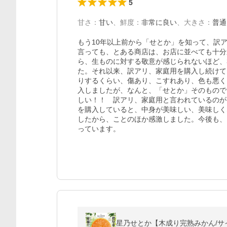
5
甘さ
：
甘い
、
鮮度
：
非常に良い
、
大きさ
：
普通
もう10年以上前から「せとか」を知って、訳
言っても、とある商店は、お店に並べても十分
ら、生ものに対する敬意が感じられないほど、
た。それ以来、訳アリ、家庭用を購入し続けて
りするくらい、傷あり、こすれあり、色も悪く
入しましたが、なんと、「せとか」そのもので
しい！！　訳アリ、家庭用と言われているのが
を購入していると、中身が美味しい、美味しく
したから、ことのほか感激しました。今後も、
っています。
星乃せとか【木成り完熟みかん/サイ