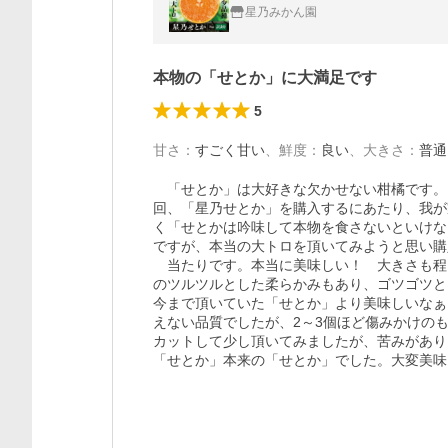
星乃みかん園
本物の「せとか」に大満足です
5
甘さ
：
すごく甘い
、
鮮度
：
良い
、
大きさ
：
普通
　「せとか」は大好きな欠かせない柑橘です。
回、「星乃せとか」を購入するにあたり、我が
く「せとかは吟味して本物を食さないといけな
ですが、本当の大トロを頂いてみようと思い購
　当たりです。本当に美味しい！　大きさも程
のツルツルとした柔らかみもあり、ゴツゴツと
今まで頂いていた「せとか」より美味しいなぁ
えない品質でしたが、2～3個ほど傷みかけの
カットして少し頂いてみましたが、苦みがあり
「せとか」本来の「せとか」でした。大変美味