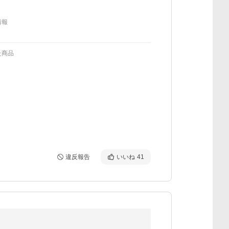
情報
た商品
違反報告
いいね
41