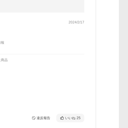
2024/2/17
情報
た商品
違反報告
いいね
25