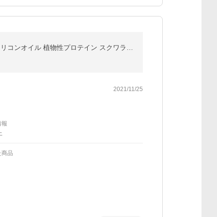
ベネゼル ウェーブパーマ液 しっかりウェーブ 部分用 (1剤50mL+2剤50mL) 1セット パーマ液 市販 保護 シリコンオイル 植物性プロテイン スクワラン (1個)
2021/11/25
情報
上
た商品