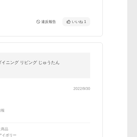
違反報告
いいね
1
 ダイニング リビング じゅうたん
2022/9/30
情報
た商品
アイボリー