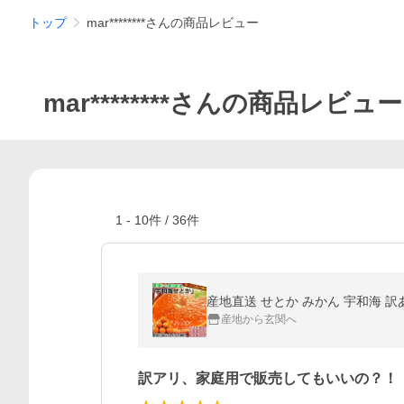
トップ
mar********さんの商品レビュー
mar********さんの商品レビュー
1
-
10
件 /
36
件
産地から玄関へ
訳アリ、家庭用で販売してもいいの？！