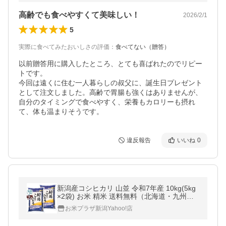
高齢でも食べやすくて美味しい！
2026/2/1
5
実際に食べてみたおいしさの評価
：
食べてない（贈答）
以前贈答用に購入したところ、とても喜ばれたのでリピー
トです。

今回は遠くに住む一人暮らしの叔父に、誕生日プレゼント
として注文しました。高齢で胃腸も強くはありませんが、
自分のタイミングで食べやすく、栄養もカロリーも摂れ
て、体も温まりそうです。
違反報告
いいね
0
新潟産コシヒカリ 山並 令和7年産 10kg(5kg
×2袋) お米 精米 送料無料（北海道・九州・
沖縄除く）まとめ買い
お米プラザ新潟Yahoo!店