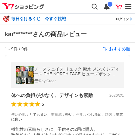
i
毎日引けるくじ 今すぐ挑戦
ログイン
kai********さんの商品レビュー
1
-
9
件 /
9
件
おすすめ順
ノースフェイス リュック 撥水 メンズ レディ
ース THE NORTH FACE ヒューズボックス 2
BC FUSE BOX 2 NM82255 30L バッグ 2026
Ray Green
春夏新色
体への負担が少なく、デザインも素敵
2026/2/1
5
使い心地
：
とても良い
、
重量感
：
軽い
、
生地
：
少し厚め
、
縫製
：
非常
に良い
機能性の素晴らしさに、子供その2用に購入。
