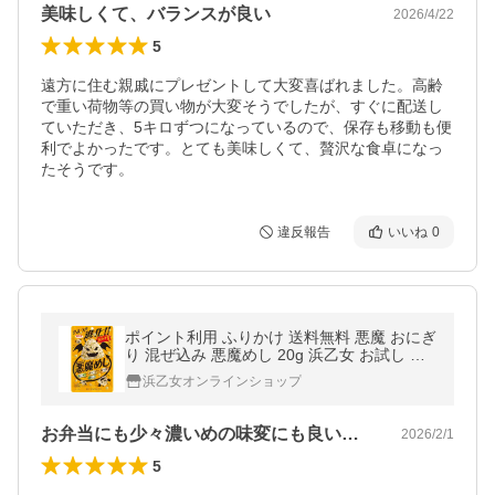
美味しくて、バランスが良い
2026/4/22
5
遠方に住む親戚にプレゼントして大変喜ばれました。高齢
で重い荷物等の買い物が大変そうでしたが、すぐに配送し
ていただき、5キロずつになっているので、保存も移動も便
利でよかったです。とても美味しくて、贅沢な食卓になっ
たそうです。
違反報告
いいね
0
ポイント利用 ふりかけ 送料無料 悪魔 おにぎ
り 混ぜ込み 悪魔めし 20g 浜乙女 お試し メ
ール便 ポイント消化 ギフト
浜乙女オンラインショップ
お弁当にも少々濃いめの味変にも良いです
2026/2/1
5