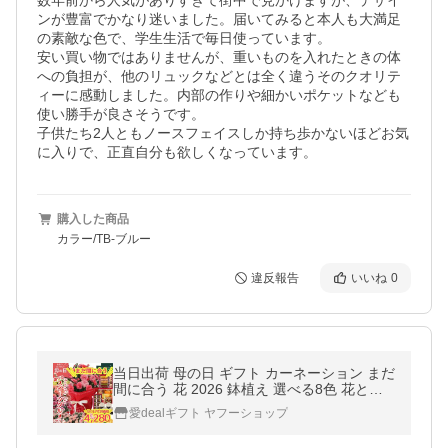
数年前から人気がありすぎて街中で見かけますが、デザイ
ンが豊富でかなり迷いました。届いてみると本人も大満足
の素敵な色で、学生生活で毎日使っています。

安い買い物ではありませんが、重いものを入れたときの体
への負担が、他のリュックなどとは全く違うそのクオリテ
ィーに感動しました。内部の作りや細かいポケットなども
使い勝手が良さそうです。　

子供たち2人ともノースフェイスしか持ち歩かないほどお気
に入りで、正直自分も欲しくなっています。
購入した商品
カラー/TB-ブルー
違反報告
いいね
0
当日出荷 母の日 ギフト カーネーション まだ
間に合う 花 2026 鉢植え 選べる8色 花とス
イーツ 食べ物 セット 送料無料 プレゼント
愛dealギフト ヤフーショップ
生花 5号