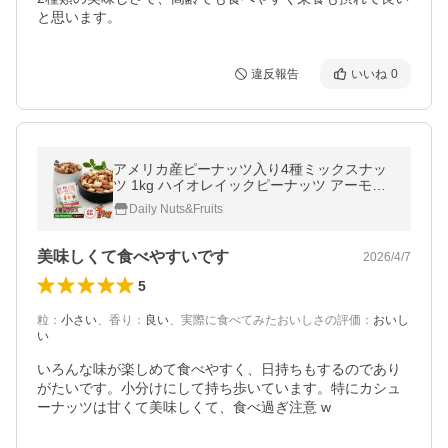
と思います。
違反報告
いいね
0
アメリカ産ピーナッツ入り4種ミックスナッ
ツ 1kg ハイオレイックピーナッツ アーモン
ド 生くるみ カシューナッツ 落花生 素焼き
Daily Nuts&Fruits
無塩 送料無料
美味しくて食べやすいです
2026/4/7
5
粒
：
小さい
、
香り
：
良い
、
実際に食べてみたおいしさの評価
：
おいし
い
いろんな味が楽しめて食べやすく、日持ちもするのであり
がたいです。小分けにして持ち歩いています。特にカシュ
ーナッツは甘くて美味しくて、食べ過ぎ注意 w 