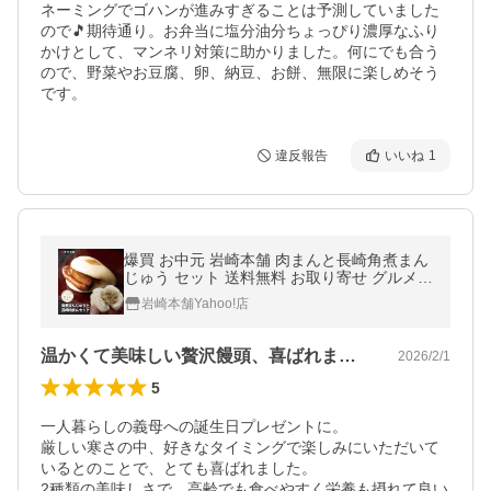
ネーミングでゴハンが進みすぎることは予測していました
ので🎵期待通り。お弁当に塩分油分ちょっぴり濃厚なふり
かけとして、マンネリ対策に助かりました。何にでも合う
ので、野菜やお豆腐、卵、納豆、お餅、無限に楽しめそう
です。
違反報告
いいね
1
爆買 お中元 岩崎本舗 肉まんと長崎角煮まん
じゅう セット 送料無料 お取り寄せ グルメ
肉まん ギフト ラフテー 点心 御中元 お中元
岩崎本舗Yahoo!店
残暑見舞い 夏ギフト
温かくて美味しい贅沢饅頭、喜ばれました！
2026/2/1
5
一人暮らしの義母への誕生日プレゼントに。

厳しい寒さの中、好きなタイミングで楽しみにいただいて
いるとのことで、とても喜ばれました。

2種類の美味しさで、高齢でも食べやすく栄養も摂れて良い