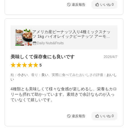
違反報告
いいね
0
アメリカ産ピーナッツ入り4種ミックスナッ
ツ 1kg ハイオレイックピーナッツ アーモン
ド 生くるみ カシューナッツ 落花生 素焼き
Daily Nuts&Fruits
無塩 送料無料
美味しくて保存食にも良いです
2026/4/7
5
粒
：
小さい
、
香り
：
良い
、
実際に食べてみたおいしさの評価
：
おいし
い
4種類とも美味しくて様々な食感が楽しめるし、栄養もカロ
リーも摂れて助かっています。素焼きで余計なものが入っ
ていなくて嬉しいです。
違反報告
いいね
0