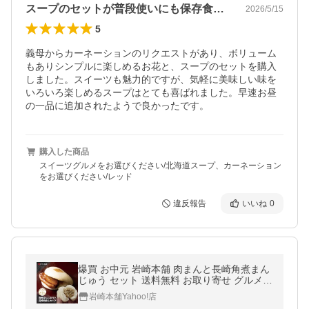
スープのセットが普段使いにも保存食にも
2026/5/15
5
義母からカーネーションのリクエストがあり、ボリューム
もありシンプルに楽しめるお花と、スープのセットを購入
しました。スイーツも魅力的ですが、気軽に美味しい味を
いろいろ楽しめるスープはとても喜ばれました。早速お昼
の一品に追加されたようで良かったです。
購入した商品
スイーツグルメをお選びください/北海道スープ、カーネーション
をお選びください/レッド
違反報告
いいね
0
爆買 お中元 岩崎本舗 肉まんと長崎角煮まん
じゅう セット 送料無料 お取り寄せ グルメ
肉まん ギフト ラフテー 点心 御中元 お中元
岩崎本舗Yahoo!店
残暑見舞い 夏ギフト