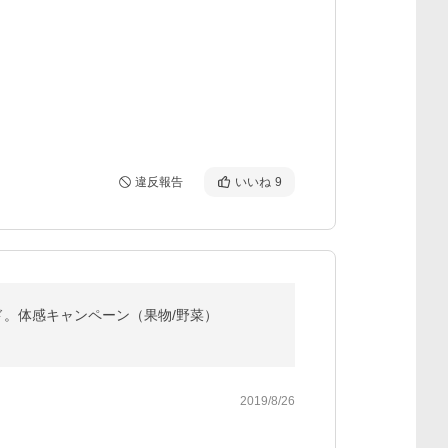
違反報告
いいね
9
イド。体感キャンペーン（果物/野菜）
2019/8/26