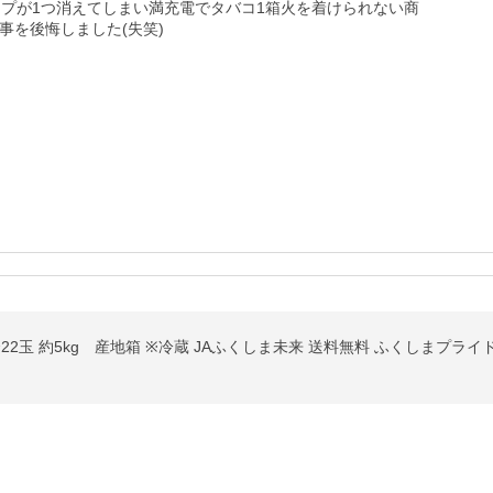
ンプが1つ消えてしまい満充電でタバコ1箱火を着けられない商
を後悔しました(失笑)

22玉 約5kg 産地箱 ※冷蔵 JAふくしま未来 送料無料 ふくしまプラ