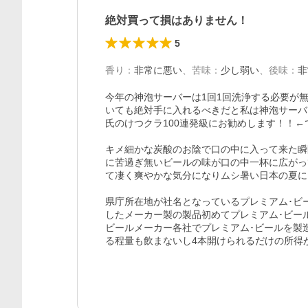
絶対買って損はありません！
5
香り
：
非常に悪い
、
苦味
：
少し弱い
、
後味
：
非
今年の神泡サーバーは1回1回洗浄する必要が
いても絶対手に入れるべきだと私は神泡サーバ
氏のけつクラ100連発級にお勧めします！！←で
キメ細かな炭酸のお陰で口の中に入って来た瞬
に苦過ぎ無いビールの味が口の中一杯に広がっ
て凄く爽やかな気分になりムシ暑い日本の夏にピ
県庁所在地が社名となっているプレミアム･ビ
したメーカー製の製品初めてプレミアム･ビー
ビールメーカー各社でプレミアム･ビールを製
る程量も飲まないし4本開けられるだけの所得が