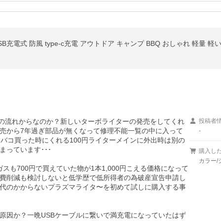
充電式 防風 type-c充電 アウトドア キャンプ BBQ おしゃれ 軽量 軽
が時代の流れからなのか？新しいターボライターの発売をしてくれ
投稿者
売から7年過ぎ部品が無くなって修理不能一覧の中に入って
-
バコ買った時にくれる100円ライターメインに外出時は別の
っています･･･

購入し
カラー/
も700円で買えていた物が1本1,000円こえる価格になって
費削減も検討しないと低学歴で低所得者の為破産宣告申請し
代のかからないプラズマライタ〜を初めて試しに購入する事
原因か？一晩USBケーブルに繋いで満充電になっていたはず