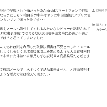
語で記載された物だった為Androidスマートフォンで翻訳
投稿者
ならまだしも50歳目前の中年オヤジに中国語翻訳アプリの使
-
カンプンで困った物です･･･

購入し
書をメールへ添付してくれるみたいなレビューが記載されて
カラー/
1枚(裏表使用)で収まる取扱説明書を注文時に必要か不要か
では？と思ってしまいました

んであれば紙を利用した取扱説明書は不要と申し出てメール
しょうし著しく地球温暖化防止を進めるような大量資材同封
で非常に勿体無い言葉足らずな説明書＆商品発送だと感じま
文確認メールで「あすつくで納品出来ません」と理由説明す
ような販売方法は控えて頂きたい