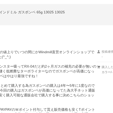
 ウインドミル ガスボンベ 65g 13025 13025
値上りでいつの間にかWindmill直営オンラインショップで
投稿者
_^;)

-
セブンスター吸ってRX-04だと約2ヶ月ガスの補充の必要が無いの
購入し
いのに凄く低燃費なターボライターなのでガスボンベが高価になっ
カラー/-
ベはやはり最強ですね！

でまとめて購入する為ガスボンベの購入は4年〜5年に1度なので
今回の購入はガスボンベが高価になってた為大手ネット通販
番安く購入可能な通販会社で購入する事に決めこちらのショッ
とPAYPAYのＷポイント付与して貰え販売価格も安くTポイント