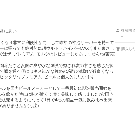
常に悪い
投稿者
-
無くなり非常に利便性が向上して昨年の神泡サーバーを持って
ーに誓っても絶対的に超ウルトラハイパーMAXくまだまさし
購入し
はザ･プレミアム･モルツのレビューじゃありませんね(苦笑)

-
間冷たさと炭酸の爽やかな刺激で癒され麦の甘さを感じた後
て喉を通る頃にはキメ細かな強めの炭酸の刺激が程良くなっ
ッタリなプレミアム･ビールと個人的に思います♪

ールを国内ビールメーカーとして一番最初に製造販売開始を
ルを飲んだ時には味が濃くて凄く美味しく感じましたが♪国内
造販売するようになって1日で4社の製品一気に飲み比べ出来
ありませんが(号泣)