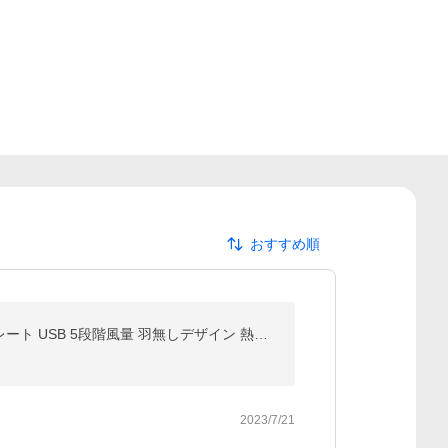
おすすめ順
扇風機 携帯 強力 首掛け 扇風機 軽量 冷感 ネッククーラー 大容量 5000mAh 最大10時間動作 360°冷却 プレート USB 5段階風量 羽無しデザイン 熱中症対策
2023/7/21