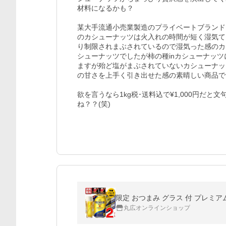
材料になるかも？

某大手流通小売業製造のプライベートブランド
のカシューナッツは火入れの時間が短く湿気て
り制限されまぶされているので湿気った感のカ
シューナッツでしたが柿の種inカシューナッ
ますが殆ど塩がまぶされていないカシューナッ
の甘さを上手く引き出せた感の素晴しい商品で
欲を言うなら1kg税･送料込で¥1,000円だ
ね？？(笑)
限定 おつまみ グラス 付 プレミアムモ
丸広オンラインショップ