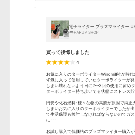
電子ライター プラズマライター USB
HARUMISHOP
買って後悔しました
4
お気に入りのターボライターWindmill社
ず気に入って使用していたターボライターが発
しまい壊れないよう日に2〜3回の使用に留めタ
ターボライター持ち歩いてる状態にストレス貯ま
円安や化石燃料･様々な物の高騰が原因で純正ガス
しまいお気に入りのターボライターでしたが出
て生活保護も検討しなければならないのでガス
に･･･

お試し購入で低価格のプラズマライター購入が