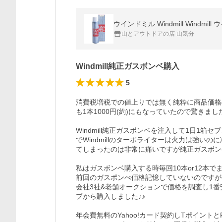
ウインドミル Windmill Windmill
山とアウトドアの店 山気分
Windmill純正ガスボンベ購入
5
消費税増税での値上りでは無く純粋に商品価格の
も1本1000円(約)にもなっていたので驚きました(^
Windmill純正ガスボンベを注入して1日1箱
でWindmillのターボライターは火力は強
てしまったのは非常に痛いですが純正ガスボン
私はガスボンベ購入する時毎回10本or12本
前回のガスポンべ価格記憶していないのですが
会社3社&老舗オークションで価格を調査し1
プから購入しました♪♪

年会費無料のYahoo!カード契約しTポイント