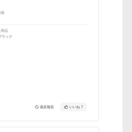
情報
た商品
ブラック
違反報告
いいね
7