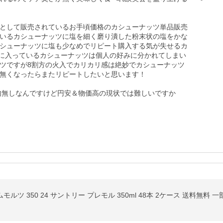
-
として販売されているお手頃価格のカシューナッツ単品販売
いるカシューナッツに塩を細く磨り潰した粉末状の塩をかな
シューナッツに塩も少なめでリピート購入する気が失せるカ
ツに入っているカシューナッツは個人の好みに分かれてしまい
ツですが8割方の火入でカリカリ感は絶妙でカシューナッツ
無くなったらまたリピートしたいと思います！

と文句無しなんですけど円安＆物価高の現状では難しいですか
ルツ 350 24 サントリー プレモル 350ml 48本 2ケース 送料無料 一部