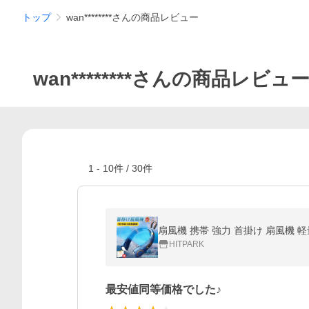
トップ
wan********さんの商品レビュー
wan********さんの商品レビュ
1
-
10
件 /
30
件
HITPARK
最安値同等価格でした♪