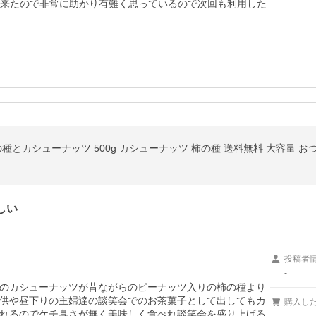
が出来たので非常に助かり有難く思っているので次回も利用した
種とカシューナッツ 500g カシューナッツ 柿の種 送料無料 大容量 お
しい
投稿者
-
のカシューナッツが昔ながらのピーナッツ入りの柿の種より
供や昼下りの主婦達の談笑会でのお茶菓子として出してもカ
購入し
れるのでケチ臭さが無く美味しく食べれ談笑会を盛り上げる