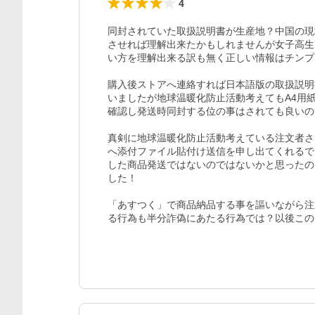
4
同封されていた取扱説明書が生産地？中国の現地
させれば理解出来たかもしれませんが女子高生
い方を理解出来る訳も無く正しい情報はチンプン
購入後ストアへ連絡すれば日本語版の取扱説明
いましたが地球温暖化防止活動考えてもA4用紙
確認し発送時同封する位の事はされても良いの
真剣に地球温暖化防止活動考えている注文者さ
へ添付ファイル貼付け送信を申し出てくれるで
した商品発送ではないのではないかと思ったの
した！

「あすつく」で商品納品する事を謳いながら注
る行為も半分詐偽にあたる行為では？以後この