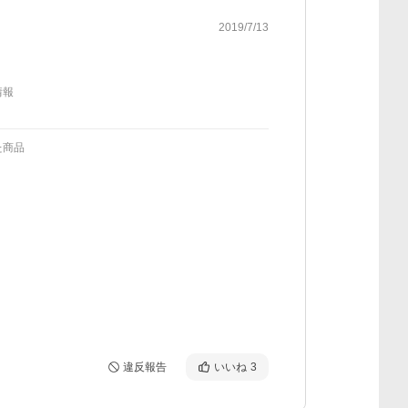
2019/7/13
情報
た商品
違反報告
いいね
3