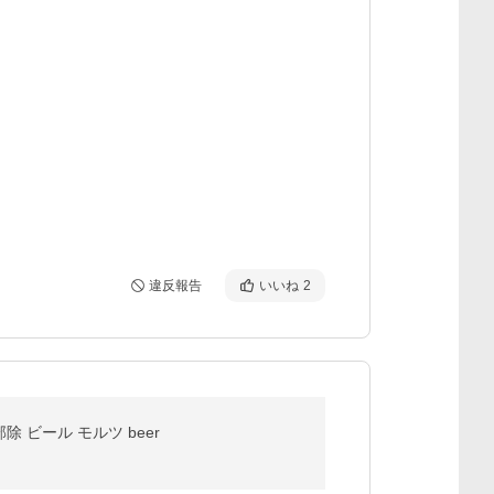
違反報告
いいね
2
除 ビール モルツ beer