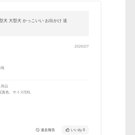
型犬 大型犬 かっこいい お出かけ 送
2026/2/7
情報
た商品
写真色、サイズ/3XL
違反報告
いいね
0