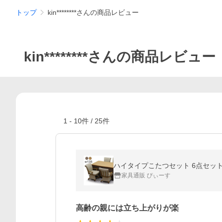
トップ
kin********さんの商品レビュー
kin********さんの商品レビュー
1
-
10
件 /
25
件
ハイタイプこたつセット 6点セット
家具通販 ぴぃーす
高齢の親には立ち上がりが楽