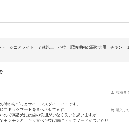
ット シニアライト ７歳以上 小粒 肥満傾向の高齢犬用 チキン 
で…
投稿者
-
の時からずっとサイエンスダイエットです。

傾向ドックフードを食べさせてます。

購入し
いので高齢犬には歯の負担が少なく良いと思いますが

-
でモンモンとしたり食べた後は歯にドックフードがついたり