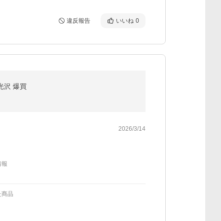
違反報告
いいね
0
高光沢 爆買
2026/3/14
情報
た商品