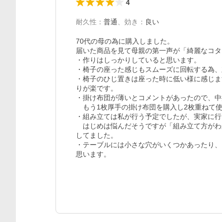
4
耐久性
：
普通
、
効き
：
良い
70代の母の為に購入しました。

届いた商品を見て母親の第一声が「綺麗なコタ
・作りはしっかりしていると思います。

・椅子の座った感じもスムーズに回転する為、
・椅子のひじ置きは座った時に低い様に感じま
りが楽です。

・掛け布団が薄いとコメントがあったので、中掛
　もう1枚厚手の掛け布団を購入し2枚重ねて使
・組み立ては私が行う予定でしたが、実家に行
　はじめは悩んだそうですが「組み立て方がわ
してました。

・テーブルには小さな穴がいくつかあったり、
思います。
