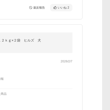
違反報告
いいね
2
１２ｋｇ×２袋 ヒルズ 犬
2026/2/7
情報
た商品