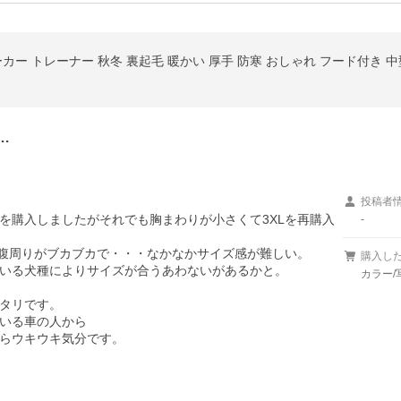
カー トレーナー 秋冬 裏起毛 暖かい 厚手 防寒 おしゃれ フード付き 中
…
投稿者
Lを購入しましたがそれでも胸まわりが小さくて3XLを再購入
-
腹周りがブカブカで・・・なかなかサイズ感が難しい。

購入し
いる犬種によりサイズが合うあわないがあるかと。

カラー/
タリです。

いる車の人から

らウキウキ気分です。