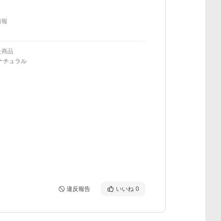
情報
た商品
ナチュラル
違反報告
いいね
0