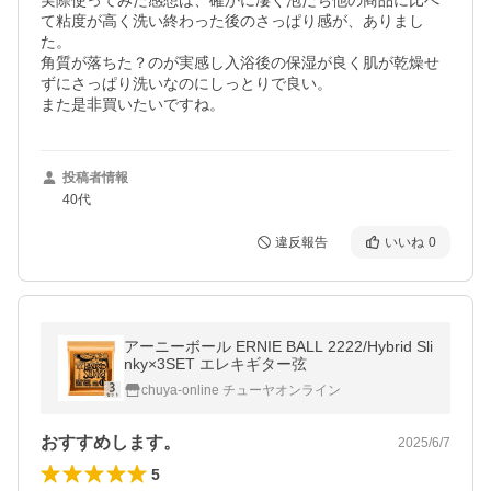
実際使ってみた感想は、確かに凄く泡だち他の商品に比べ
て粘度が高く洗い終わった後のさっぱり感が、ありまし
た。

角質が落ちた？のが実感し入浴後の保湿が良く肌が乾燥せ
ずにさっぱり洗いなのにしっとりで良い。

また是非買いたいですね。
投稿者情報
40代
違反報告
いいね
0
アーニーボール ERNIE BALL 2222/Hybrid Sli
nky×3SET エレキギター弦
chuya-online チューヤオンライン
おすすめします。
2025/6/7
5