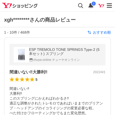
i
xgh********さんの商品レビュー
1
-
10
件 /
468
件
おすすめ順
ESP TREMOLO TONE SPRINGS Type-2 (5
本セット) スプリング
chuya-online チューヤオンライン
間違いない‼︎大勝利‼︎
2022/4/1
5
間違いない‼︎

大勝利‼︎

このスプリングにかえればわかるさ‼︎

適正な調整がされたトレモロであればいままでのプリアン
プ・ヘッドアンプのイコライジングの変更必要な程。

べた付けかフローティングかでもまた変化歴然。
