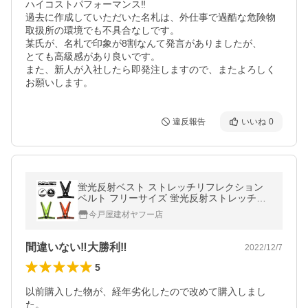
ハイコストパフォーマンス‼︎

過去に作成していただいた名札は、外仕事で過酷な危険物
取扱所の環境でも不具合なしです。

某氏が、名札で印象が8割なんて発言がありましたが、

とても高級感があり良いです。

また、新人が入社したら即発注しますので、またよろしく
お願いします。
違反報告
いいね
0
蛍光反射ベスト ストレッチリフレクション
ベルト フリーサイズ 蛍光反射ストレッチベ
ルト 軽量 カヴァーワーク COVER WORK
今戸屋建材ヤフー店
間違いない‼︎大勝利‼︎
2022/12/7
5
以前購入した物が、経年劣化したので改めて購入しまし
た。
