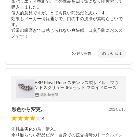
某バラエティ番組で、この商品を知り気になり即検索して
購入しました。

個人的意見ですが、とても良い商品だと思います。

効果もメーカー情報通りで、口の中の洗浄が素晴らしいで
す。

通常の歯磨きでは感じられない爽快感、口臭予防におスス
メです！
違反報告
いいね
1
ESP Floyd Rose ステンレス製サドル・マウ
ントスクリュー 6個セット フロイドローズ
楽器de元気
黒色から変更。
2024/3/15
4
消耗品劣化の為、購入。

余り触らない部品だが、自身での弦交換時のトータルメン