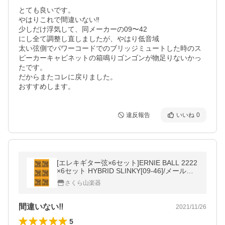
とても良いです。

やはりこれで間違いない‼︎

少しだけ浮気して、同メーカーの09〜42

にし全て調整し直しましたが、やはり低音域

太い弦側でパワーコードでのブリッジミュートした時のス
ピーカーキャビネットの箱鳴りゴンゴンが物足りないかっ
たです。

だからまたコレに戻りました。

おすすめします。
違反報告
いいね
0
[エレキギター弦×6セット]ERNIE BALL 2222
×6セット HYBRID SLINKY[09-46]/メール便
発送・代金引換不可
さくら山楽器
間違いない‼︎
2021/11/26
5