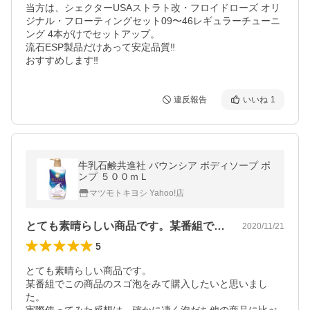
当方は、シェクターUSAストラト改・フロイドローズ オリ
ジナル・フローティングセット09〜46レギュラーチューニ
ング 4本がけでセットアップ。

流石ESP製品だけあって安定品質‼︎

おすすめします‼︎
違反報告
いいね
1
牛乳石鹸共進社 バウンシア ボディソープ ポ
ンプ ５００ｍＬ
マツモトキヨシ Yahoo!店
とても素晴らしい商品です。某番組でこの…
2020/11/21
5
とても素晴らしい商品です。

某番組でこの商品のスゴ泡をみて購入したいと思いまし
た。
