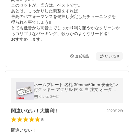
このセットが、当方は、ベストです。

あとは、しっかりした調整をすれば

最高のパフォーマンスを発揮し安定したチューニングを

得られる事でしょう‼︎

とても低音から高音までしっかり鳴り艶やかなクリーンか
らゴリゴリなバッキング、歌うかのようなリード迄‼︎

おすすめします。
違反報告
いいね
0
ネームプレート 名札 30mm×60mm 安全ピン
付クッキー アクリル 銀 金 白 注文 オーダー
送料無料
クレエ 2号店
間違いない！大勝利‼︎
2020/12/9
5
間違いない！
