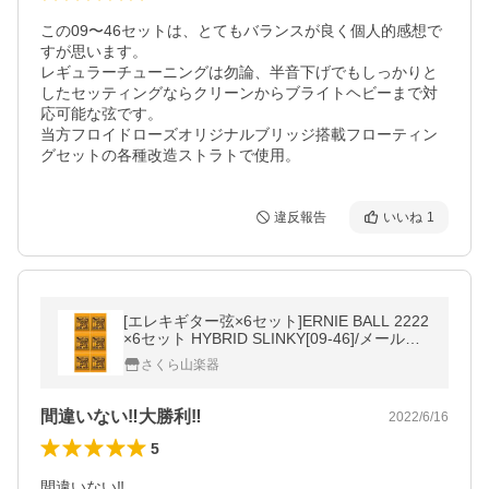
この09〜46セットは、とてもバランスが良く個人的感想で
すが思います。

レギュラーチューニングは勿論、半音下げでもしっかりと
したセッティングならクリーンからブライトヘビーまで対
応可能な弦です。

当方フロイドローズオリジナルブリッジ搭載フローティン
グセットの各種改造ストラトで使用。
違反報告
いいね
1
[エレキギター弦×6セット]ERNIE BALL 2222
×6セット HYBRID SLINKY[09-46]/メール便
発送・代金引換不可
さくら山楽器
間違いない‼︎大勝利‼︎
2022/6/16
5
間違いない‼︎
