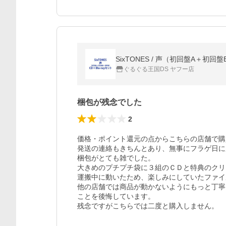
SixTONES / 声（初回盤A＋初回盤B
ぐるぐる王国DS ヤフー店
梱包が残念でした
2
価格・ポイント還元の点からこちらの店舗で購
発送の連絡もきちんとあり、無事にフラゲ日に
梱包がとても雑でした。

大きめのプチプチ袋に３組のＣＤと特典のクリ
運搬中に動いたため、楽しみにしていたファイ
他の店舗では商品が動かないようにもっと丁寧
ことを後悔しています。

残念ですがこちらでは二度と購入しません。