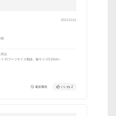
2021/11/11
情報
た商品
イズ/ブーツサイズ相談、板サイズ/110cm～
違反報告
いいね
2