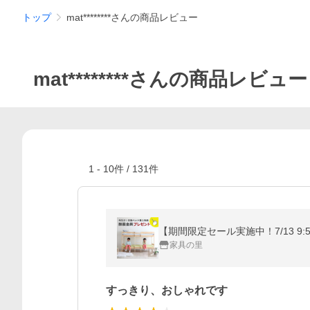
トップ
mat********さんの商品レビュー
mat********さんの商品レビュー
1
-
10
件 /
131
件
家具の里
すっきり、おしゃれです