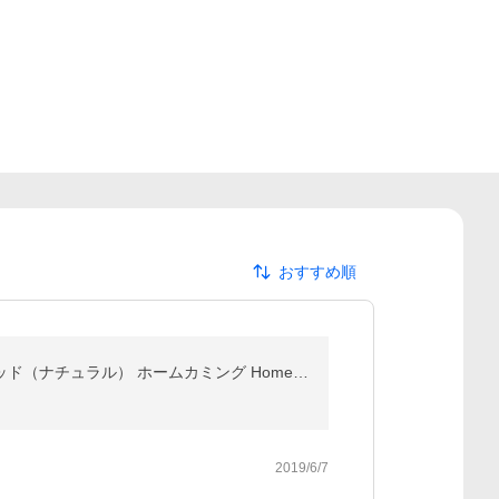
おすすめ順
【期間限定セール実施中！7/13 9:59まで】デザインを楽しむおしゃれな北欧テイストの二段ベッド/2段ベッド（ナチュラル） ホームカミング Homecoming NH01 耐震
2019/6/7