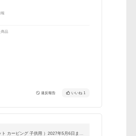
情報
た商品
違反報告
いいね
1
スキーシーズンレンタル 【 ジュニア スタンダードセット 】（ スキー スキーレンタル ジュニアスキーセット カービング 子供用 ）2027年5月6日まで使用可能