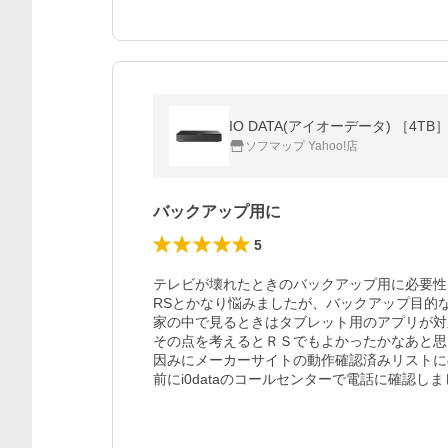
IO DATA(アイオーデータ) ［4
ソフマップ Yahoo!店
バックアップ用に
5
テレビが壊れたときのバックアップ用に必要性
RSとかなり悩みましたが、バックアップ目的な
家の中で見るときはタブレット用のアプリが対
その点を考えるとＲＳでもよかったかなあと思
因みにメーカーサイトの動作確認済みリストにのって
前にi0dataのコールセンターで電話に確認