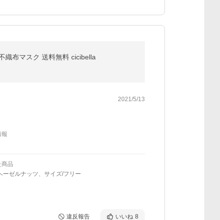
マスク 送料無料 cicibella
2021/5/13
情報
た商品
ヘーゼルナッツ、サイズ/フリー
違反報告
いいね
8