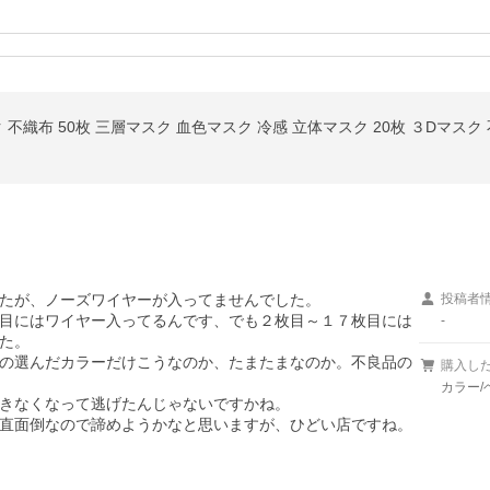
織布 50枚 三層マスク 血色マスク 冷感 立体マスク 20枚 ３Dマスク 不織布
たが、ノーズワイヤーが入ってませんでした。

投稿者
目にはワイヤー入ってるんです、でも２枚目～１７枚目には
-
た。

の選んだカラーだけこうなのか、たまたまなのか。不良品の
購入し
カラー/
きなくなって逃げたんじゃないですかね。

直面倒なので諦めようかなと思いますが、ひどい店ですね。