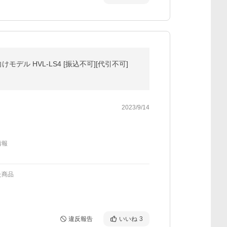
モデル HVL-LS4 [振込不可][代引不可]
2023/9/14
情報
た商品
違反報告
いいね
3