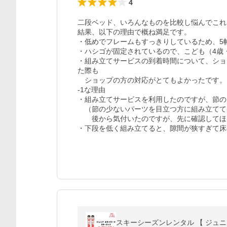
4
二段ベッド、いろんなものを比較し悩んでこれ
結果、以下の理由で概ね満足です。

・低めでフレームもすっきりしているため、5
・ハシゴが固定されているので、こども（4歳
・組み立てサービスの到着時間について、ショ
た際も

　ショップの方の対応がとてもよかったです。

-1な理由

・組み立てサービスを利用したのですが、節の
　（節の少ないパーツを目立つ方に組み立てて
　　後から気付いたのですが、先に確認してほ
・下段を低く組み立てると、隙間が狭すぎて床