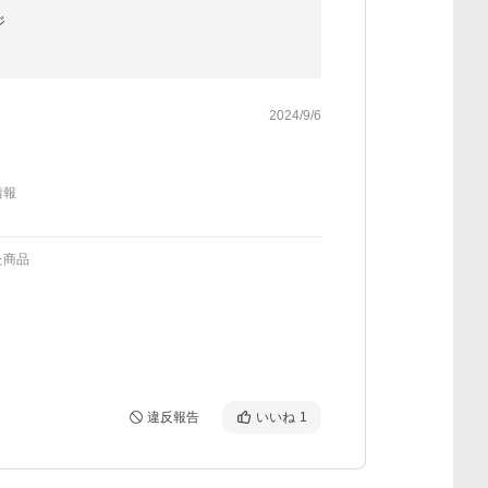
ジ
2024/9/6
情報
た商品
違反報告
いいね
1