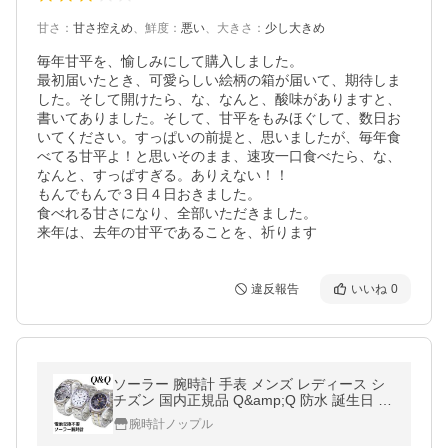
甘さ
：
甘さ控えめ
、
鮮度
：
悪い
、
大きさ
：
少し大きめ
毎年甘平を、愉しみにして購入しました。

最初届いたとき、可愛らしい絵柄の箱が届いて、期待しま
した。そして開けたら、な、なんと、酸味がありますと、
書いてありました。そして、甘平をもみほぐして、数日お
いてください。すっぱいの前提と、思いましたが、毎年食
べてる甘平よ！と思いそのまま、速攻一口食べたら、な、
なんと、すっぱすぎる。ありえない！！

もんでもんで３日４日おきました。

食べれる甘さになり、全部いただきました。

違反報告
いいね
0
ソーラー 腕時計 手表 メンズ レディース シ
チズン 国内正規品 Q&amp;Q 防水 誕生日 誕
生日 爆買 成人 卒業 入学
腕時計ノップル