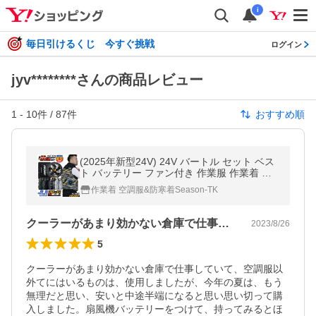
i
毎日引けるくじ 今すぐ挑戦
ログイン
jyv********さんの商品レビュー
1
-
10
件 /
87
件
おすすめ順
(2025年新型24V) 24V バートル セット ベス
ト バッテリー ファン付き 作業服 作業着 春
夏 空調作業服 空調 エアークラフト (即日出
作業着 空調服&防寒着Season-TK
荷) bt-ac2014-l
クーラーがあまり効かない倉庫で仕事して…
2023/8/26
5
クーラーがあまり効かない倉庫で仕事していて、空調服以
外てにはいるものは、使用しましたが、今年の夏は、もう
無理だと思い、安いと中途半端になると思い思い切って購
入しました。扇風機バッテリーをつけて、持ってみるとほ