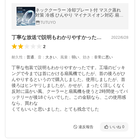
ネッククーラー 冷却プレート付 マスク蒸れ
対策 冷感 ひんやり マイナスイオン対応 扇風
機 首かけ扇風機 首掛け扇風機 ネックファン
TUTUYO
ハンディファン 軽量
丁寧な放送で説明もわかりやすかったです…
2022/6/28
2
耐久性
：
普通
、
音
：
大きい
、
風量
：
弱い
、
効き
：
非常に悪い
丁寧な包装で説明もわかりやすかったです。工場のピッキ
ングで今までは首にかける扇風機でしたが、首の後ろがひ
んやりするというので購入しました。使用しましたが、首
後ろはヒンヤリしましたが。かせが、まったく涼しくなく
反対に温かい風、クーラーと扇風機を使うと2時間使ってバ
ッテリーが後18ぐらいでした。この金額なら、この使用感
なら、買わな

違反報告
いいね
0