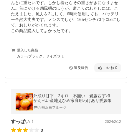
んとに重たいです。しかし着たらその重さがきになりませ
ん。首にかける扇風機のほうが、肩こりのわたしには、こ
たえました。風力を2にして、6時間使用しても、バッテリ
ー全然大丈夫です。メンズでしが、165センチ70キロxlにし
て、おしりがかくれます。

購入した商品
カラー/ブラック、サイズ/ＸＬ
違反報告
いいね
0
外成り甘平 2キロ 不揃い 愛媛西宇和
かんぺい産地えひめ家庭用わけあり愛媛限定
西宇和みかん八幡浜椿フルーツ
八幡浜椿フルーツ
すっぱい！
2024/2/12
3