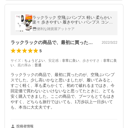
ラックラック 空飛ぶパンプス 軽い 柔らかい
楽々 歩きやすい 履きやすい パンプス コンフ
ォート レディース ウォーキング 裸足感覚 ギ
便利な雑貨屋アットケア
フト
ラックラックの商品で、最初に買ったのが…
2022/3/22
5
サイズ
：
ちょうどよい
、
安定感
：
非常に良い
、
歩きやすさ
：
非常に良
い
、
底の厚み
：
普通
ラックラックの商品で、最初に買ったのが、空飛ぶパンプ
スでした。少し高いかなと思いましたが、履いてみると、
すごく軽く、革も柔らかくて、初めて破れるまではき、今
回定価で買わないといけないなと思ってたときに、とても
安く購入できました。ここの商品で、ブーツもとてもはき
やすく、どちらも旅行ではいても、1万歩以上一日歩いて
も、本当に大丈夫です。
投稿者情報