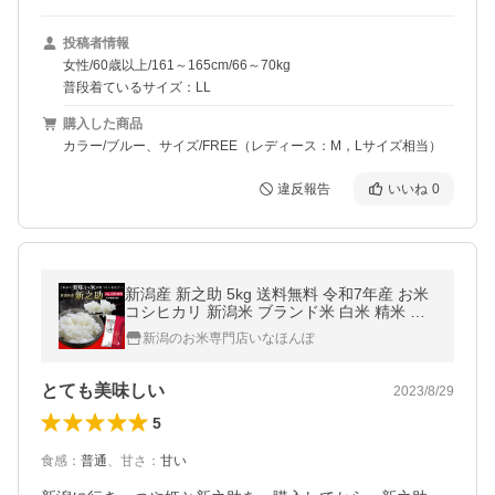
投稿者情報
女性/60歳以上/161～165cm/66～70kg
普段着ているサイズ：LL
購入した商品
カラー/ブルー、サイズ/FREE（レディース：M，Lサイズ相当）
違反報告
いいね
0
新潟産 新之助 5kg 送料無料 令和7年産 お米
コシヒカリ 新潟米 ブランド米 白米 精米 大
粒 ギフト 贈り物 内祝い お返し お祝い
新潟のお米専門店いなほんぽ
とても美味しい
2023/8/29
5
食感
：
普通
、
甘さ
：
甘い