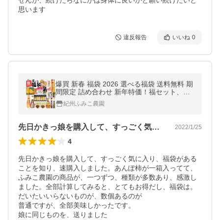
せんが、続けたらなにかは身体に良いかと願い続けたいと
思います
違反報告
いいね
0
爆買 新春 福袋 2026 選べる福袋 送料無料 期
間限定 詰め合わせ 新年特価！福セット、寿
セットからお選びください。たっぷり9品！
紀州ふみこ農園
しかも梅昆布茶プレゼント！
先日かきっ娘を購入して、すっごく気に入…
2022/1/25
4
先日かきっ娘を購入して、すっごく気に入り、福袋がある
ことを知り、速購入しました。あんぽ柿が一箱入ってて、
ふみこ農園の商品が、一つずつ、種類が多数あり、感激し
ました。全部計算してみると、とてもお得だし、福袋は。
だいたいいらないものが、数個あるのが

普通ですが、全部美味しかったです。

娘に同じものを、送りました