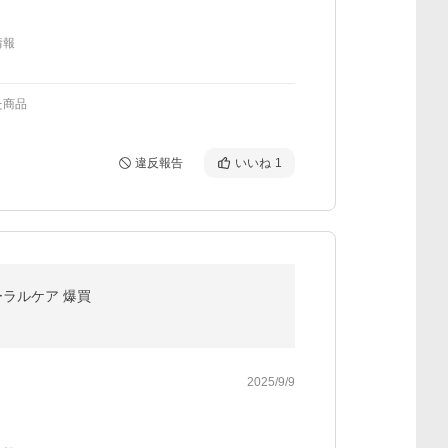
情報
た商品
違反報告
いいね
1
ーラルケア 爆買
2025/9/9