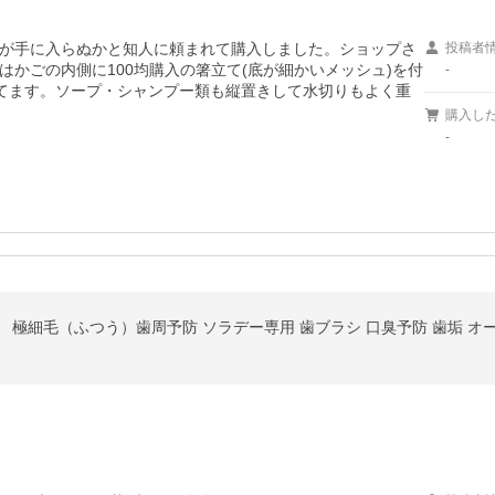
が手に入らぬかと知人に頼まれて購入しました。ショップさ
投稿者
かごの内側に100均購入の箸立て(底が細かいメッシュ)を付
-
てます。ソープ・シャンプー類も縦置きして水切りもよく重
購入し
-
 極細毛（ふつう）歯周予防 ソラデー専用 歯ブラシ 口臭予防 歯垢 オ