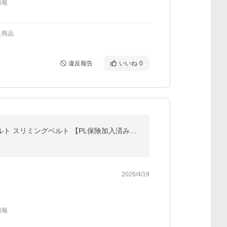
情報
た商品
違反報告
いいね
0
EmSベルト ジェル不要 腹筋マシン 筋トレ器具 筋肉刺激 腹筋器具 フィットネスマシーン トレーニングベルト スリミングベルト 【PL保険加入済み製品・安心】
2026/4/19
情報