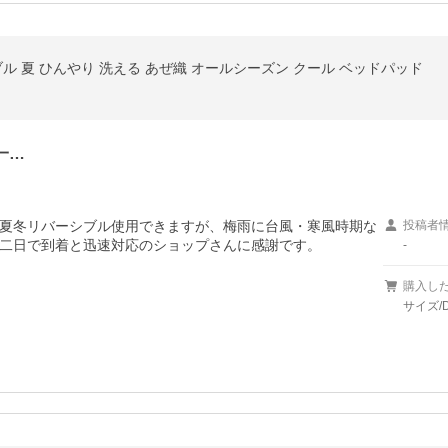
ル 夏 ひんやり 洗える あぜ織 オールシーズン クール ベッドパッド
一…
夏冬リバーシブル使用できますが、梅雨に台風・寒風時期な
投稿者
二日で到着と迅速対応のショップさんに感謝です。
-
購入し
サイズ/