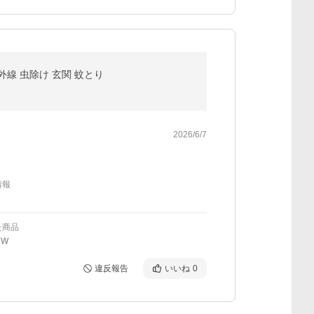
外線 虫除け 玄関 蚊とり
2026/6/7
情報
た商品
5W
違反報告
いいね
0