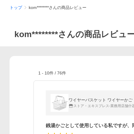
トップ
kom********さんの商品レビュー
kom********さんの商品レビュ
1
-
10
件 /
76
件
ワイヤーバスケット ワイヤーかご 収納 
ストア・エキスプレス-業務用店舗什
銭湯かごとして使用している私ですが、