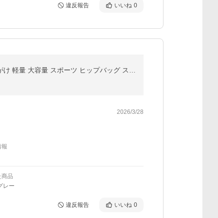
違反報告
いいね
0
爆買 ボディバッグ メンズ レディース ウエストポーチ 防水 仕事 ウエストバッグ バイク 釣り 小さめ 斜めがけ 軽量 大容量 スポーツ ヒップバッグ スマホ
2026/3/28
情報
た商品
グレー
違反報告
いいね
0