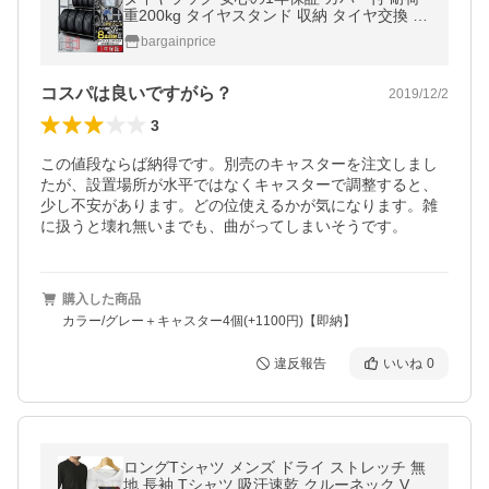
重200kg タイヤスタンド 収納 タイヤ交換 8
本 2段 縦置き 横置き キャスター スタッドレ
bargainprice
ス スペア 冬タイヤ 送料無料
コスパは良いですがら？
2019/12/2
3
この値段ならば納得です。別売のキャスターを注文しまし
たが、設置場所が水平ではなくキャスターで調整すると、
少し不安があります。どの位使えるかが気になります。雑
に扱うと壊れ無いまでも、曲がってしまいそうです。
購入した商品
カラー/グレー＋キャスター4個(+1100円)【即納】
違反報告
いいね
0
ロングTシャツ メンズ ドライ ストレッチ 無
地 長袖 Tシャツ 吸汗速乾 クルーネック Vネ