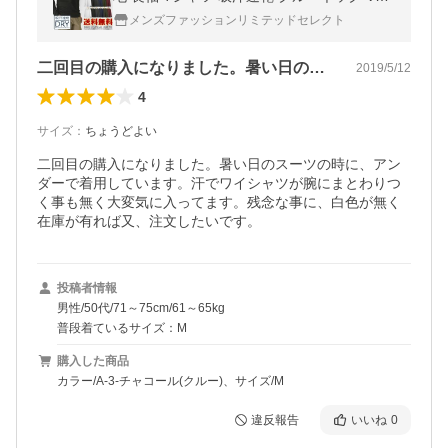
ック RQ0871 通販M15
メンズファッションリミテッドセレクト
二回目の購入になりました。暑い日のスー…
2019/5/12
4
サイズ
：
ちょうどよい
二回目の購入になりました。暑い日のスーツの時に、アン
ダーで着用しています。汗でワイシャツが腕にまとわりつ
く事も無く大変気に入ってます。残念な事に、白色が無く
在庫が有れば又、注文したいです。
投稿者情報
男性/50代/71～75cm/61～65kg
普段着ているサイズ：M
購入した商品
カラー/A-3-チャコール(クルー)、サイズ/M
違反報告
いいね
0