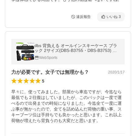
違反報告
いいね
3
dbs 背負える オールインスキーケース ブラ
ック 2サイズ(DBS-B3755・DBS-B3753) ス
キー1組とその他道具一式が収納可能 キャス
WebSports
ター無 スキーバッグ 爆買
力が必要です。女子では無理かも？
2020/1/17
5
早々に、使ってみました。部屋から車迄ですが、今迄なら
最低でも２往復はしていましたが、このバックは一度で運
べるので出発までの時短になりました。今迄全て一度に運
ぶ事が無かったので、全てを詰め込んだ荷物の重い事、ス
キーブーツ位は手持ちでも良かったと思います。これ以上
荷物が増えたら背負うのも大変だと思います。